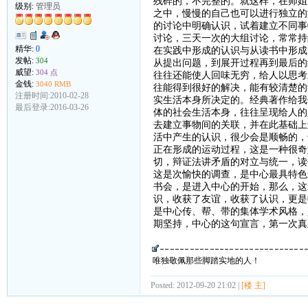
残碎的，不完整的。就这样，在师姐
级别:
管理员
之中，慢慢的自己也可以进行独立的
的讨论中明确认识，试着建立不同事
讨论，三天一次的大组讨论，常常持
精华:
0
在实践中形成的认识与从读书中形成
发帖:
304
从提出问题，到展开过程再到最后的
威望:
304 点
往往还能使人回味无穷，给人以思考
金钱:
3040 RMB
往能得到很好的解决，能有较清楚的
注册时间:2010-02-28
实生活本身所决定的。经典著作给我
最后登录:2016-03-26
体的社会生活本身，往往呈现给人的
去建立事物间的关联，并在此基础上
活中产生的认识，很少会是顺畅的，
正在形成的运动过程，这是一种很奇
切，辩证法讲矛盾的对立与统一，读
这是次愉快的调查，是中心最具特色
书会，是进入中心的开始，那么，这
识，收获了友谊，收获了认识，更是
是中心传、帮、带的集体学术风格，
期坚持，中心的这句宣言，第一次真
唯独敬佩那些脚踏实地的人！
Posted: 2012-09-20 21:02 |
[楼 主]