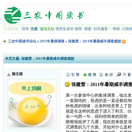
»
您尚未
登录
注册
|
返回主站
|
研究生读书
|
推荐
|
搜索
|
社区服务
|
帮助
|
订阅
三农中国读书论坛
»
2011年暑假调查
»
张建雷：2011年暑期咸丰调查感想
本页主题:
张建雷：2011年暑期咸丰调查感想
陈文琼
张建雷：2011年暑期咸丰调
第一次参加中心的集体调查，临出发
一直期待的，焦虑的是一直还都在阅
种焦虑的情绪，出发时特意带上了贺
就是在这样的思虑下进入了村庄。白
东一句西一句，得到些简单的回答，
狠狠地批评了几通，现在想来很是清
式调查的几个方面。开始对什么是村