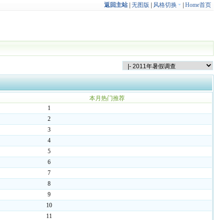
返回主站
|
无图版
|
风格切换
|
Home首页
本月热门推荐
1
2
3
4
5
6
7
8
9
10
11