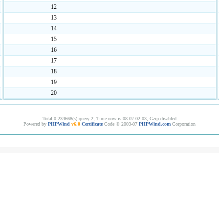
12
13
14
15
16
17
18
19
20
Total 0.234668(s) query 2, Time now is:08-07 02:03, Gzip disabled
Powered by
PHPWind
v6.0
Certificate
Code © 2003-07
PHPWind.com
Corporation