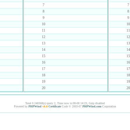
7
7
8
8
9
9
10
10
11
11
12
12
13
13
14
14
15
15
16
16
17
17
18
18
19
19
20
20
Total 0.248368(s) query 2, Time now is:08-08 14:23, Gzip disabled
Powered by
PHPWind
v6.0
Certificate
Code © 2003-07
PHPWind.com
Corporation