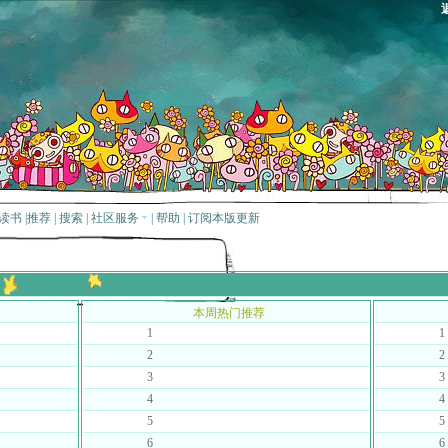
读书
|
推荐
|
搜索
|
社区服务
|
帮助
|
订阅本版更新
本周热门推荐
1
1
2
2
3
3
4
4
5
5
6
6