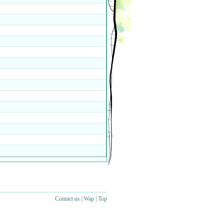
Contact us
|
Wap
|
Top