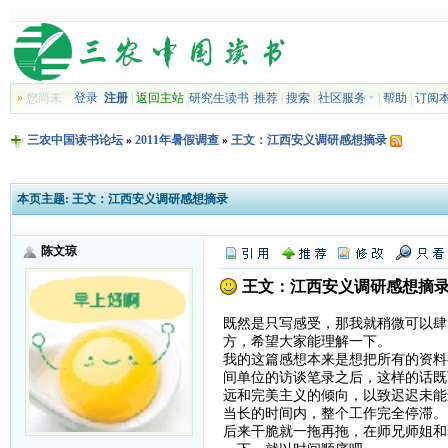
»
您尚未
登录
注册
|
返回主站
|
研究生读书
|
推荐
|
搜索
|
社区服务
|
帮助
|
订阅
三农中国读书论坛
»
2011年暑假调查
»
王文：江西安义调研感想摘录
本页主题:
王文：江西安义调研感想摘录
陈文琼
王文：江西安义调研感想摘
既然是只写感受，那我就稍微可以肆
方，希望大家能理解一下。
我的这篇感想本来是想把所有的资料
间单位的访谈笔录之后，这样的话既
远和完美主义的倾向，以致迟迟未能
当长的时间内，整个工作完全停滞。
后来干脆就一拖再拖，在师兄师姐和