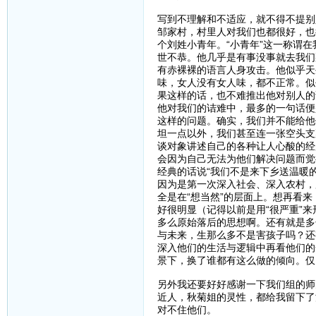
写到不理解和不适应，就不得不提别
邹家村，村里人对我们也都很好，也
个刘姓小青年。“小青年”这一称谓
世不恭。他几乎是有事没事就去我们
有赤裸裸的语言人身攻击。他似乎天
味，女人没有女人味，都不正常。似
果这样的话，也不难推出他对别人的
他对我们的诘难中，最多的一句话便
这样的问题。确实，我们并不能给他
坦一点以外，我们甚至连一张空头支
谈对象讲述自己的各种让人心酸的经
会因为自己无法为他们解决问题而觉
经典的话说“我们不是来下乡送温暖
因为是第一次深入社会、深入农村，
全是在“想当然”的层面上。想再看
好很明显（记得以前是用“很严重”
多么原始落后的思想啊。还有就是多
与未来，生那么多不是害孩子吗？还
深入他们的生活与逻辑中再看他们的
景下，换了谁都有这么做的倾向。仅
另外我还要好好感谢一下我们组的师
近人，秋菊姐的灵性，都给我留下了
对不住他们。