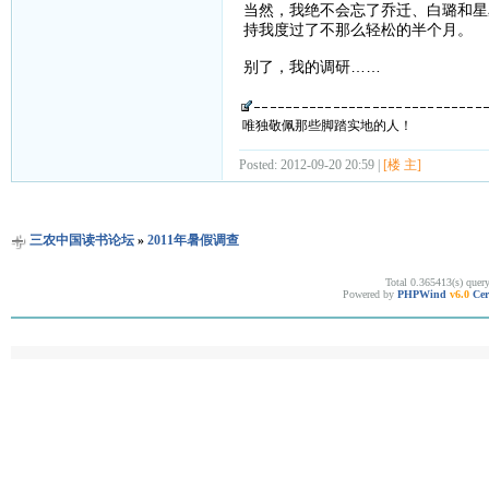
当然，我绝不会忘了乔迁、白璐和星
持我度过了不那么轻松的半个月。
别了，我的调研……
唯独敬佩那些脚踏实地的人！
Posted: 2012-09-20 20:59 |
[楼 主]
三农中国读书论坛
»
2011年暑假调查
Total 0.365413(s) quer
Powered by
PHPWind
v6.0
Cer