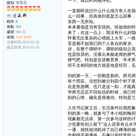
一下。就以时间顺序吧。
级别:
管理员
一直都听说过什么什么地方有人在搞
么一回事，但具体到底是怎么回事，
东西一无所知。
精华:
0
本来暑假是另有安排的。快放假的时
发帖:
304
威望:
来了，在这一点上，我没有什么好隐
304 点
金钱:
3040 RMB
怀着无比复杂的心情踏上火车，一路
注册时间:2010-02-28
至是都不如我们四个人各自的家乡。
最后登录:2016-03-26
讶，在整个调研中，调研的级别之高
也蛮惊异的。没看出来杨老师的脾气
脾气吧。特别是在讲教育界、学术界
些不太相同的地方就是他是经历，见
到的第一天，一切都是新的。师兄师
有个照应。没想到被分到四个村子里
在是焦急啊。也只是这一刻，才能真
华师兄迟迟不回短信的时候，就已经
刻的心情，确实是很激动。特别是兰
入住书记家之后，生活条件比我想象
到的第一晚，就参与了本小组的晚间
现象都无法讲。第一次参与这样的讨
少也要给别人留下“这人还算有点水
一通，很快就消耗掉了自己稀薄的储
也都很平易通俗，不像以前经常听一