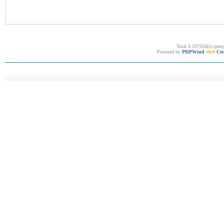
Total 0.207656(s) quer
Powered by
PHPWind
v6.0
Cer