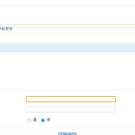
本帖更新
是
否