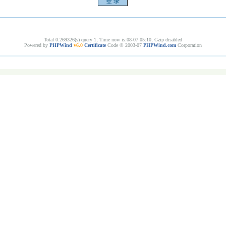
Total 0.269326(s) query 1, Time now is:08-07 05:10, Gzip disabled
Powered by
PHPWind
v6.0
Certificate
Code © 2003-07
PHPWind.com
Corporation