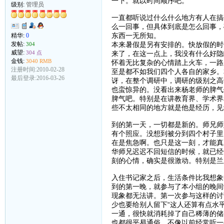
一下。就以时间顺序吧。
级别:
管理员
一直都听说过什么什么地方有人在搞
么一回事，但具体到底是怎么回事，
东西一无所知。
精华:
0
本来暑假是另有安排的。快放假的时
发帖:
304
威望:
来了，在这一点上，我没有什么好隐
304 点
金钱:
3040 RMB
怀着无比复杂的心情踏上火车，一路
注册时间:2010-02-28
至是都不如我们四个人各自的家乡。
最后登录:2016-03-26
讶，在整个调研中，调研的级别之高
也蛮惊异的。没看出来杨老师的脾气
脾气吧。特别是在讲教育界、学术界
些不太相同的地方就是他是经历，见
到的第一天，一切都是新的。师兄师
有个照应。没想到被分到四个村子里
在是焦急啊。也只是这一刻，才能真
华师兄迟迟不回短信的时候，就已经
刻的心情，确实是很激动。特别是兰
入住书记家之后，生活条件比我想象
到的第一晚，就参与了本小组的晚间
现象都无法讲。第一次参与这样的讨
少也要给别人留下“这人还算有点水
一通，很快就消耗掉了自己稀薄的储
也都很平易通俗，不像以前经常听一