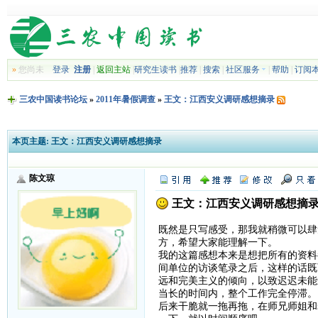
»
您尚未
登录
注册
|
返回主站
|
研究生读书
|
推荐
|
搜索
|
社区服务
|
帮助
|
订阅
三农中国读书论坛
»
2011年暑假调查
»
王文：江西安义调研感想摘录
本页主题:
王文：江西安义调研感想摘录
陈文琼
王文：江西安义调研感想摘
既然是只写感受，那我就稍微可以肆
方，希望大家能理解一下。
我的这篇感想本来是想把所有的资料
间单位的访谈笔录之后，这样的话既
远和完美主义的倾向，以致迟迟未能
当长的时间内，整个工作完全停滞。
后来干脆就一拖再拖，在师兄师姐和