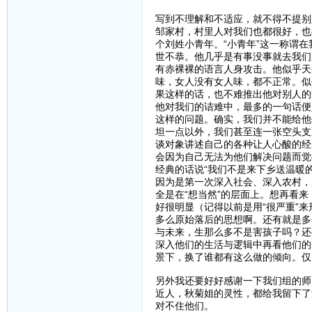
写到不理解和不适应，就不得不提别
邹家村，村里人对我们也都很好，也
个刘姓小青年。“小青年”这一称谓
世不恭。他几乎是有事没事就去我们
有赤裸裸的语言人身攻击。他似乎天
味，女人没有女人味，都不正常。似
果这样的话，也不难推出他对别人的
他对我们的诘难中，最多的一句话便
这样的问题。确实，我们并不能给他
坦一点以外，我们甚至连一张空头支
谈对象讲述自己的各种让人心酸的经
会因为自己无法为他们解决问题而觉
经典的话说“我们不是来下乡送温暖
因为是第一次深入社会、深入农村，
全是在“想当然”的层面上。想再看
好很明显（记得以前是用“很严重”
多么原始落后的思想啊。还有就是多
与未来，生那么多不是害孩子吗？还
深入他们的生活与逻辑中再看他们的
景下，换了谁都有这么做的倾向。仅
另外我还要好好感谢一下我们组的师
近人，秋菊姐的灵性，都给我留下了
对不住他们。