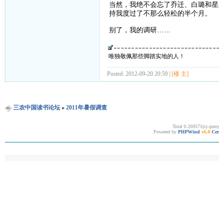
当然，我绝不会忘了乔迁、白璐和星
持我度过了不那么轻松的半个月。
别了，我的调研……
唯独敬佩那些脚踏实地的人！
Posted: 2012-09-20 20:59 |
[楼 主]
三农中国读书论坛
»
2011年暑假调查
Total 0.269571(s) quer
Powered by
PHPWind
v6.0
Cer