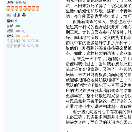
的儿子跟儿媳跑到娘家做了，自己就
级别:
管理员
法，不回来就死了算了，说完她笑了
生活中的烦恼和乐观。还有一个青年
功，今年刚回到家里就打算走，恰巧
精华:
0
但随着调查的深入，疑惑也渐浮出
发帖:
304
透过某一村民的视野放眼开来，继而
威望:
304 点
到三家。尤其自己在参与访谈时，就
金钱:
3040 RMB
好。而田地的亩数，收入的货币化衡
注册时间:2010-02-28
们眼中有的更多是种了多少斤种子，
最后登录:2016-03-26
给他们，则得到的答复往往要么是被
滞。如此，这样短暂的访谈，这些临
后来是一天下午，我们爬到半山坡
后便叫我们过去，当时我心想如此积
笔政策资金没拿到，又说了一些其他
脑筋，最终只能将很多负面问题的原
就能够很耐心地将访谈继续下去，即
宽泛的说辞渐渐细化下去直至成为生
庄的状况并没有脱离我们调查的结果
更加丰富。整个访谈过程兴奋而愉快
村民虽然并不善于谈论一些理论的东
正通过他们生活讲述构建起一道背后
至于遇到问题时心中存在着的质疑
未必正确，其实很多问题并非无法解
解决之道的，而自己的认识也会因此