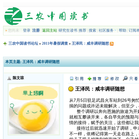
»
您尚未
登录
注册
|
返回主站
|
研究生读书
|
推荐
|
搜索
|
社区服务
|
帮助
|
订阅
三农中国读书论坛
»
2011年暑假调查
»
王泽民：咸丰调研随想
本页主题:
王泽民：咸丰调研随想
陈文琼
王泽民：咸丰调研随想
从7月5日驻足武昌火车站到26号
揣的问题或许还未能解决，但至少，
整个调研以奔向恩施的旅途为开始
就相互攀谈开来，各自早先的预期与
情的接待，赋予的关注，这些都让我
接待过后就迅速开始了调研，申老
不一样，依稀记得第一天走在路上，