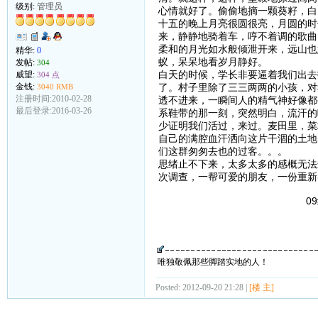
级别:
管理员
心情就好了。偷偷地摘一颗葵籽，白
十五的晚上月亮很圆很亮，月圆的时
来，静静地骑着车，哼不着调的歌曲
柔和的月光如水般倾泄开来，远山也
精华:
0
蚁，呆呆地看岁月静好。
发帖:
304
白天的时候，学长非要逼着我们出去
威望:
304 点
了。村子里除了三三两两的小孩，对
金钱:
3040 RMB
注册时间:2010-02-28
透不进来，一瞬间人的精气神好像都
最后登录:2016-03-26
系鞋带的那一刻，突然明白，流汗的
少证明我们活过，来过。麦田里，菜
自己的满腔血汗洒向这片干涸的土地
们这群匆匆去也的过客。。。
思绪止不下来，太多太多的感概无法
次调查，一帮可爱的朋友，一份重新
09级舒
唯独敬佩那些脚踏实地的人！
Posted: 2012-09-20 21:28 |
[楼 主]