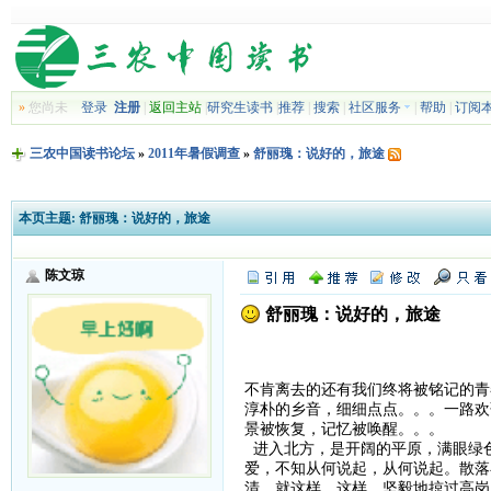
»
您尚未
登录
注册
|
返回主站
|
研究生读书
|
推荐
|
搜索
|
社区服务
|
帮助
|
订阅
三农中国读书论坛
»
2011年暑假调查
»
舒丽瑰：说好的，旅途
本页主题:
舒丽瑰：说好的，旅途
陈文琼
舒丽瑰：说好的，旅途
不肯离去的还有我们终将被铭记的青
淳朴的乡音，细细点点。。。一路欢
景被恢复，记忆被唤醒。。。
进入北方，是开阔的平原，满眼绿
爱，不知从何说起，从何说起。散落
清。就这样，这样，坚毅地掠过高岗