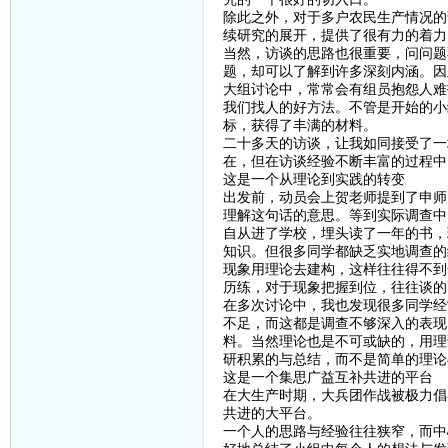
除此之外，对于多户农民生产情况的
续研究的展开，提供了很有力的着力
当然，访谈的思路也很重要，问问题
题，却可以了解到许多深刻内涵。因
大组讨论中，常常会有组员抱怨人难
我们找人的好方法。不管是开始的小
标，获得了丰满的材料。
二十多天的访谈，让我如同接受了一
在，但在访谈经验不断丰富的过程中
这是一个从理论到实践的转变
出发前，动员会上贺老师提到了申师
理解这句话的意思。等到实际调查中
自从进了学校，埋头读了一年的书，
知识。但很多同学都缺乏实地调查的
现象用理论去建构，这样往往得不到
历练，对于现象把握到位，往往谈的
在多次讨论中，我也发现很多同学经
不足，而这都是调查不够深入的表现
料。当然理论也是不可或缺的，用理
研积累的与总结，而不是简单的理论
这是一个集思广益互补共进的平台
在大生产时期，大兵团作战被极力倡
共进的大平台。
一个人的思路与经验往往狭窄，而中