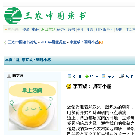
»
您尚未
登录
注册
|
返回主站
|
研究生读书
|
推荐
|
搜索
|
社区服务
|
帮助
|
订阅
三农中国读书论坛
»
2011年暑假调查
»
李宜成：调研小感
本页主题:
李宜成：调研小感
陈文琼
李宜成：调研小感
还记得迎着武汉火一般炽热的朝阳，
电脑前开始回味调研的点点滴滴。二
道上，两边都是宽阔的田地，玉米每
积累的信息为径，通往我们的收获之
这是我的第一次农村实地调研，虽然
己并没有完全了解生活在这片土地上