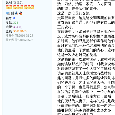
级别:
管理员
活、习俗、治理，家庭，方方面面，
的期望，也是我们的责任。
这是一次心灵的交流
交流很重要，这是这次调查我的首要
精华:
0
然农民们很普通，但他们也有自己的
发帖:
304
正的农村。
威望:
304 点
在调研中，很多同学经常是只关心于
金钱:
3040 RMB
注册时间:2010-02-28
况，或对所得资料的真实性产生质疑
最后登录:2016-03-26
多时候，他们只是把我们当作对他们
而只有我们以一种包容和关切的态度
他们的生活，了解他们的内心，这样
这是一次农村研究的洗礼
这是我的第一次农村调研，农村对我
如何访谈那么长的时间，对我来说都
对调研访谈有了一个大致的了解和把
访谈的最初几天让我感觉有些枯燥，
趣的问题，并且过多的问题让我觉得
们的关注点，才让我恍然大悟。全国
的一个了解，也是寻找差异、焦点和
在我的后期独立访谈中，一位小学的
语录，然后唱上一段东方红，最后，
他们便结为夫妻了。这样的婚礼是我
很值得研究的。我当时对这一内容十
能引起我们兴趣的话题有太多太多，
究的一个很好的切入口。