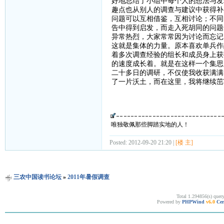
好地总结了小组中每个人的想法与发
趣点也从别人的调查与建议中获得补
问题可以互相借鉴，互相讨论；不同
告中得到启发，而走入死胡同的问题
异常热烈，大家常常因为讨论而忘记
这就是集体的力量。原本喜欢单兵作
着多次调查经验的组长和成员身上获
的速度成长着。就是在这样一个集思
二十多日的调研，不仅使我收获满满
了一片沃土，而在这里，我将继续茁
唯独敬佩那些脚踏实地的人！
Posted: 2012-09-20 21:20 |
[楼 主]
三农中国读书论坛
»
2011年暑假调查
Total 1.294856(s) quer
Powered by
PHPWind
v6.0
Cer