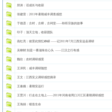
郑涛：话成长与收获
张建雷：2011年暑期咸丰调查感想
于德丞：古村，古樟，古祠堂——聆听宗族的故事
印子：顶天立地，收获团队
燕红亮：彼景此情忆峥嵘 ——记2011年7月江西安远县调研
吴柳财:别是一番滋味在心头 ——江汉之行有感
魏欣：农村调研感受
王泽民：咸丰调研随想
王文：江西安义调研感想摘录
王秦娥：暑期安远行
王贾川：行走在土地上——2011年河南省周口川汇区暑期调研感想
王海娟：锻造生命