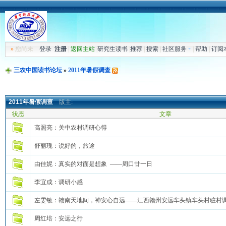
»
您尚未
登录
注册
|
返回主站
|
研究生读书
|
推荐
|
搜索
|
社区服务
|
帮助
|
订阅
三农中国读书论坛
»
2011年暑假调查
2011年暑假调查
版主:
状态
文章
高照亮：关中农村调研心得
舒丽瑰：说好的，旅途
由佳妮：真实的对面是想象 ——周口廿一日
李宜成：调研小感
左雯敏：赣南天地间，神安心自远——江西赣州安远车头镇车头村驻村
周红培：安远之行