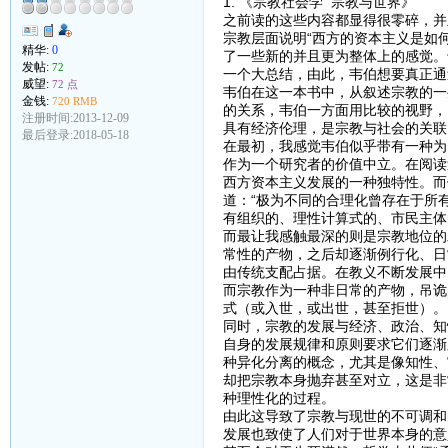
1. 《宗教社会学 宗教与世界》
之前读的这些内容都显得很零碎，并
宗教层面说明“西方的资本主义是如
精华:
0
了一些新的并且更为整体上的感觉。
发帖:
72
一个大总结，由此，韦伯想要真正通
威望:
72 点
韦伯在这一本书中，从叙述宗教的一
金钱:
720 RMB
的关系，韦伯一方面用比较的视野，
注册时间:2013-12-09
具有经济伦理，是宗教与社会的关联
最后登录:2018-05-18
在最初，我感觉韦伯似乎带有一种为
作为一个研究者的价值中立。在阅读
西方资本主义发展的一种独特性。而
道：“极为不同的合理化曾存在于所
有组织的、理性计算式的、市民主体
而最让我感触最深的则是宗教地位的
常性的产物，之后却逐渐例行化、日
由传统支配占据。在教义不断发展中
而宗教作为一种非日常的产物，吊诡
式（或入世，或出世，甚至拒世）。
同时，宗教的发展与经济、政治、知
自身的发展规律和原则要求它们逐渐
种异化分离的概念，尤其是像知性、
却把宗教本身抛弃甚至对立，这是非
种理性化的过程。
由此这导致了宗教与现世的不可调和
发展也致使了人们对于世界本身的意