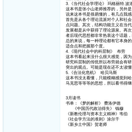
3.《当代社会学理论》 玛格丽特.波
这本书是张小山老师推荐的，另外是
说来这本书是很易懂的，有几点我感
首先是从各个理论流派对个人和社会
点问题。其次，结构功能主义在当代
发展都是从中获得了理论源泉。再次
者后现代思想都非常热衷这个话题，
总的来说，每一种理论都有它本身的
适合点和把握那个度。
4.《现代社会中的科层制》 布劳
这本书看起来没什么很大感觉，因为
研究科层制的传统所以布劳就会有研
突出的观点。可能是现在还不太读懂
5.《合法化危机》 哈贝马斯
这本书没太看懂，只能模糊感觉到哈
马克思等等等的思想，所以看书得继
3月读书
书单：《梦的解析》 费洛伊德
《中国历代政治得失》 钱穆
《新教伦理与资本主义精神》韦伯
《社会学方法的准则》涂尔干
《新乡土中国》贺老师