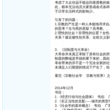
考虑了大众但远不能达到基督教的效
此，根本无法动员大家形成各式各样
于日常生活样式的影响少。
引发了的问题：
1.宗教的产生是一种人本能地寻求
的思考？生与死的质疑？高考教。。
2.理性的社会？非理性的位置？女
关系？最近被性别关系、女权主义影
3、《旧制度与大革命》
大革命并未真正革除了原有社会的所
制度的弊端是早就积累下来的，因此
革命带来的并不是一个完全全新的社
未满足人们期望的情况下产生了，给
看完《宗教社会学 宗教与世界》之
2014年12月
书目：
1.《经济行动与社会团体》 韦伯 
2.《非正当性的支配-----城市的
3.《社会学的基本概念》 韦伯 广