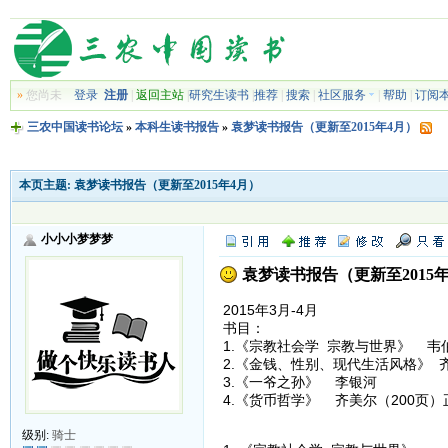
»
您尚未
登录
注册
|
返回主站
|
研究生读书
|
推荐
|
搜索
|
社区服务
|
帮助
|
订阅
三农中国读书论坛
»
本科生读书报告
»
袁梦读书报告（更新至2015年4月）
本页主题:
袁梦读书报告（更新至2015年4月）
小小小梦梦梦
袁梦读书报告（更新至2015年
2015年3月-4月
书目：
1.《宗教社会学 宗教与世界》 韦
2.《金钱、性别、现代生活风格》 
3.《一爷之孙》 李银河
4.《货币哲学》 齐美尔（200页
级别:
骑士