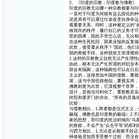
2、《印度的宗教：印度教与佛教》
印度的宗教无论哪一种宗教都要与印
一直对于印度为何能有这么固化的种
还是具有可以通过仕途改变自身命运
着重要关系。同时，这种被定义的“永
格现存的秩序，履行自己的义务才可
世的因果，因此不管怎么说，无论相
在这种生死轮回，因果业报的反复循
此世，接受遵从秩序？”因此，他们
脱的救赎手段。这种脱俗主张漠视俗
1.这样的宗教教义自然无法产生理
由此，根本无法产生所谓的对职业本
群会有隔阂，这种隔阂也可以在日后
主义的，这很类似中国的儒教，重视
展，这与中国也很相似，重视实用，
佛教则更为出世，它漠视整个世界，
设计，是相当功利化了。耆那教其实
吠陀和婆罗门的存在。“所有的灵魂
比较：
与儒教相比，1.两者都是仪式主义
极端，佛教也是印度教的极端）2.
家的思想，而印度的统治则倾向“马
的救赎，不会产生“众生平等”的权
与西方相比，1.无论是从救赎手段
种体验灵知而享受整个过程，而没有