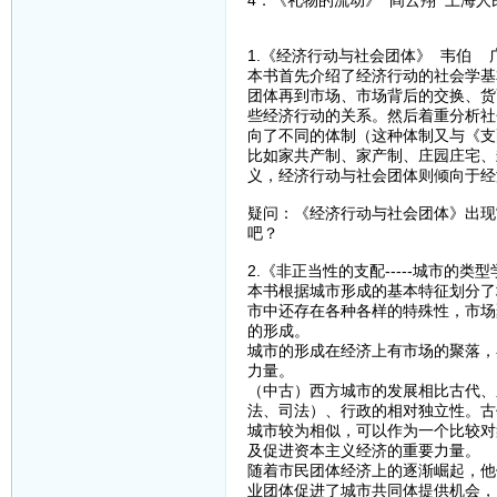
4．《礼物的流动》 阎云翔 上海人
1.《经济行动与社会团体》 韦伯 
本书首先介绍了经济行动的社会学基
团体再到市场、市场背后的交换、货
些经济行动的关系。然后着重分析社
向了不同的体制（这种体制又与《支
比如家共产制、家产制、庄园庄宅、
义，经济行动与社会团体则倾向于经
疑问：《经济行动与社会团体》出现
吧？
2.《非正当性的支配-----城市的
本书根据城市形成的基本特征划分了
市中还存在各种各样的特殊性，市场
的形成。
城市的形成在经济上有市场的聚落，
力量。
（中古）西方城市的发展相比古代、
法、司法）、行政的相对独立性。古
城市较为相似，可以作为一个比较对
及促进资本主义经济的重要力量。
随着市民团体经济上的逐渐崛起，他
业团体促进了城市共同体提供机会，