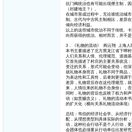
抗门阀统治也有可能出现僭主制，因
（封建地主？）。
在城市形成过程中，无论谁统治城市
制。古代与中古民主制相比，差异在
倾向经济利益。
以上的这些城市统治不同于传统、卡
向而获得的统治。相对而言，并不是
3．《礼物的流动》 阎云翔 上海人
本书主要描述了北方黑龙江省下呷村
人们关系和人情、伦理规范、道德基
它首先描述了村庄的主要关系状况：
变迁的关系，形式可能会变动，但深
就礼物本身而言，礼物不同于商品，
为表达性和工具性，后者则更强调于
差异，礼物背后存在这伦理规范，就
来，人情往来的礼物不合身份），否
同时，礼物的背后也反映了权力和声
动（如赏赐含义）。礼物的流动本书
的扩大化（横向关系礼物流动体现）
总结：韦伯的经济社会学。从经济行
配，从理想类型到具体实际的分析，
动，这种社会行动不是个人行动，更
会团体也必须要从行动单位出发研究