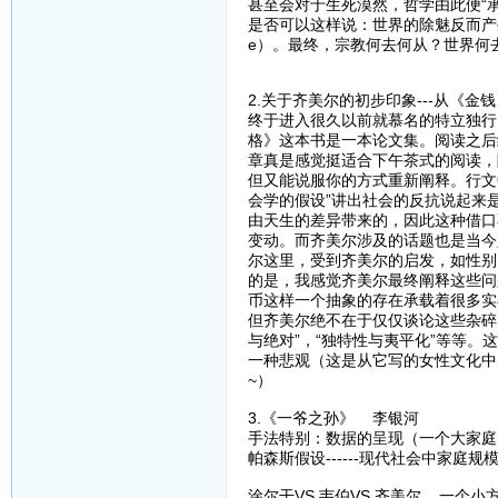
甚至会对于生死漠然，哲学由此便“承
是否可以这样说：世界的除魅反而产生
e）。最终，宗教何去何从？世界何
2.关于齐美尔的初步印象---从《
终于进入很久以前就慕名的特立独行
格》这本书是一本论文集。阅读之后
章真是感觉挺适合下午茶式的阅读，
但又能说服你的方式重新阐释。行文
会学的假设”讲出社会的反抗说起来
由天生的差异带来的，因此这种借口
变动。而齐美尔涉及的话题也是当今
尔这里，受到齐美尔的启发，如性别
的是，我感觉齐美尔最终阐释这些问
币这样一个抽象的存在承载着很多实
但齐美尔绝不在于仅仅谈论这些杂碎
与绝对”，“独特性与夷平化”等等
一种悲观（这是从它写的女性文化中
~）
3.《一爷之孙》 李银河
手法特别：数据的呈现（一个大家庭
帕森斯假设------现代社会中家
涂尔干VS 韦伯VS 齐美尔 一个小