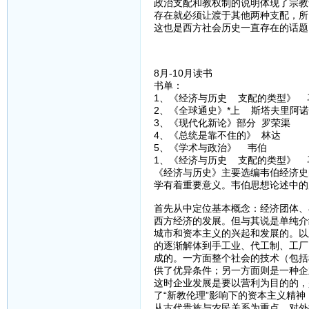
政治支配和教权制的说明体现了宗教
存在就必须让渡于其他两种支配，所
这也是西方社会历史一直存在的话题
8月-10月读书
书单：
1、《经济与历史 支配的类型》 
2、《全球通史》*上 斯塔夫里阿
3、《现代化新论》部分 罗荣渠
4、《总统是靠不住的》 林达
5、《学术与政治》 韦伯
1、《经济与历史 支配的类型》 
《经济与历史》主要选编韦伯经济史
学有着重要意义。韦伯思想论述中的
首先从中定位基本概念：经济团体、
西方经济的发展。但与其说是单纯介
城市和资本主义的兴起和发展的。以
的逐渐解体到手工业、代工制、工厂
成的。一方面整个社会的技术（包括
供了优异条件；另一方面则是一种企
这时企业发展是要以营利为目的的，
了“新教伦理”影响下的资本主义精
从古代贵族与农民关系为重点、对外