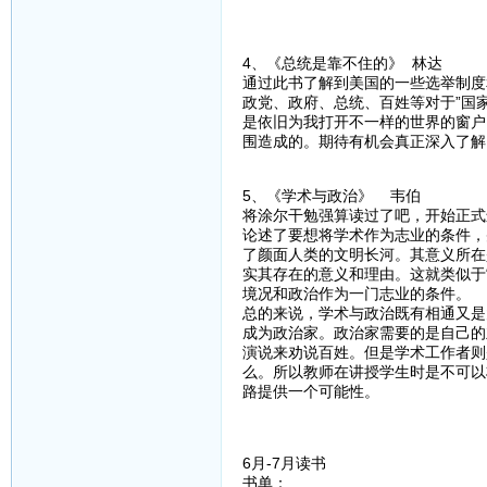
4、《总统是靠不住的》 林达
通过此书了解到美国的一些选举制度
政党、政府、总统、百姓等对于”国
是依旧为我打开不一样的世界的窗户
围造成的。期待有机会真正深入了解
5、《学术与政治》 韦伯
将涂尔干勉强算读过了吧，开始正式
论述了要想将学术作为志业的条件，
了颜面人类的文明长河。其意义所在
实其存在的意义和理由。这就类似于
境况和政治作为一门志业的条件。
总的来说，学术与政治既有相通又是
成为政治家。政治家需要的是自己的
演说来劝说百姓。但是学术工作者则
么。所以教师在讲授学生时是不可以
路提供一个可能性。
6月-7月读书
书单：