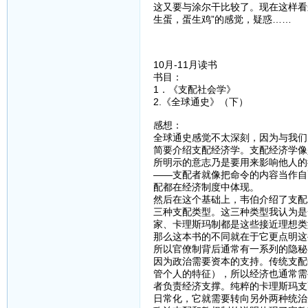
这又要与涂尔干比较了。现在这样看
生蛋，蛋生鸡”的感觉，疑惑……
10月-11月读书
书目：
1．《支配社会学》
2.《全球通史》（下）
感想：
全球通史感觉不太深刻，因为与我们
简要介绍支配经济学。支配经济学像
所明示的意志乃是要用来影响他人的
——支配者就像把命令的内容当作自
配都在经济制度中体现。
然后在这个基础上，韦伯介绍了支配
三种支配类型。这三种类型我认为是
家、卡理斯玛制都是这些接近理想类
那么这本书的不同就在于它更点明这
所以官僚制背后通常有一系列的隐秘
因为政治需要资本的支持。传统支配
管个人的特征），所以经济也通常需
者负责经济支撑。纯粹的卡理斯玛支
日常化，它就需要转向另外两种统治