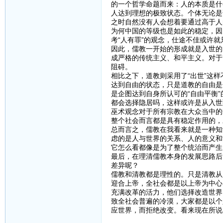
的一个哲学命题而来：人的本质是什
人达到理想的极致状态。个体无论是
之时自然没有人会想着要通过高于人
为何中国的等级也是如此的稳定，因
考“人有罪”的观念，仕途不佳或许
因此，儒教一开始的形成就是入世的
成严格的传统主义、和平主义。对于
阻碍。
相比之下，道教则采用了“出世”这
达到自由的状态，只是道教的自由是
是企图达到自身所认可的“自由平衡
都会选择隐居吗，这样或许是从入世
巫术观念对于所有宗教在大众当中的
整个社会而言都是具有稳定作用的，
总而言之，儒教在我看来就是一种知
虑的是人与世界的关系、人的意义和
它怎么看都像是为了整个统治而产生
最后，在理清儒教本身的发展思路后
差异呢？
儒教和清教都是理性的。只是清教从
迎合上帝，全社会都是以上帝为中心
充满改革的活力，他们选择改造世界
致全社会普遍的冷漠，大家都是以个
应世界，而拒绝改变。看来现在所说