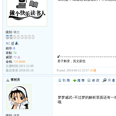
级别:
骑士
精华:
0
发帖:
72
威望:
72 点
君子豹变，其文蔚也
金钱:
720 RMB
注册时间:2013-12-09
最后登录:2018-05-18
Posted: 2014-04-15 23:57 |
8 楼
李对月
梦梦威武~不过梦的解析里面还有一
哦
级别:
侠客