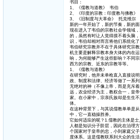
书目：
1、《儒教与道教》 韦伯
2、《印度的宗教：印度教与佛教》
3、《旧制度与大革命》 托克维尔
新的一年开始了，新的节奏，新的面
现在进入了韦伯的宗教社会学领域，
的，虽然有时让人觉得摸不着头脑，
识，韦伯却相对而言将他们系统化了
韦伯研究宗教并不在于具体研究宗教
机主要是解释宗教本身大体的内在运
响，为何能够产生这些影响？不同宗
西方的宗教、近东的宗教等等。
1、《儒教与道教》
在研究时，他并未单枪直入直接说明
政、制度和法律、经济等做了一系列
无绝对的神（不像上帝，而是充斥着
远，农业经济为主，教权合一，皇帝
家。在小家中，宗亲氏族却是生生不
体。
在这种背景下，与其说儒教单单是从
中，它一直稳操胜券。
它如何适应的呢？1.儒教的主体是
人都是知识分子阶层，因此在治理方
个国家对于皇帝的忠，小到家庭父子
度体系。这是儒教联系到大众的生活