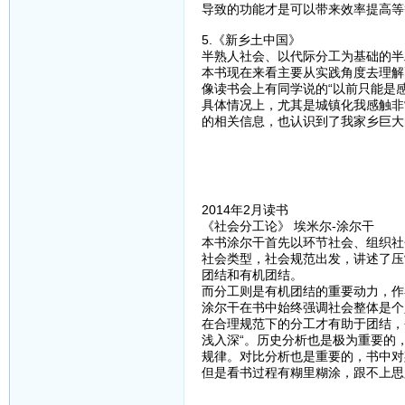
导致的功能才是可以带来效率提高等
5.《新乡土中国》
半熟人社会、以代际分工为基础的半
本书现在来看主要从实践角度去理解
像读书会上有同学说的“以前只能是
具体情况上，尤其是城镇化我感触非
的相关信息，也认识到了我家乡巨大
2014年2月读书
《社会分工论》 埃米尔-涂尔干
本书涂尔干首先以环节社会、组织社
社会类型，社会规范出发，讲述了压
团结和有机团结。
而分工则是有机团结的重要动力，作
涂尔干在书中始终强调社会整体是个
在合理规范下的分工才有助于团结，
浅入深“。历史分析也是极为重要的
规律。对比分析也是重要的，书中对
但是看书过程有糊里糊涂，跟不上思