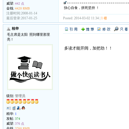
威望:
442 点
抉心自食，拼死坚持 ！
金钱:
4420 RMB
注册时间:2008-01-14
Posted: 2014-03-02 11:34 |
1 楼
最后登录:2017-01-25
桂华
毛主席是太阳 照到哪里那里
亮！
多读才能开阔，加把劲！！
级别:
管理员
精华:
1
发帖:
374
威望:
376 点
金钱:
3760 RMB