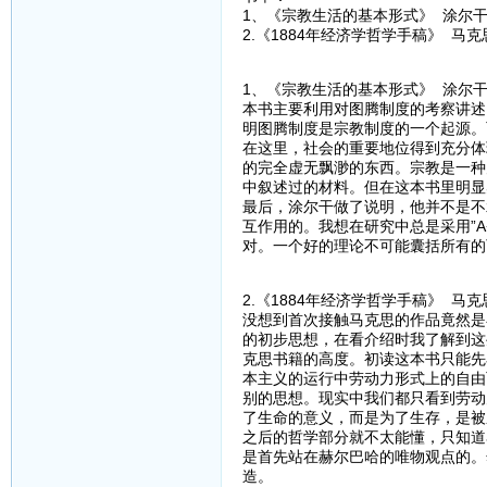
1、《宗教生活的基本形式》 涂尔
2.《1884年经济学哲学手稿》 马克
1、《宗教生活的基本形式》 涂尔
本书主要利用对图腾制度的考察讲述
明图腾制度是宗教制度的一个起源。
在这里，社会的重要地位得到充分体
的完全虚无飘渺的东西。宗教是一种
中叙述过的材料。但在这本书里明显
最后，涂尔干做了说明，他并不是不
互作用的。我想在研究中总是采用”
对。一个好的理论不可能囊括所有的
2.《1884年经济学哲学手稿》 马克
没想到首次接触马克思的作品竟然是
的初步思想，在看介绍时我了解到这
克思书籍的高度。初读这本书只能先
本主义的运行中劳动力形式上的自由
别的思想。现实中我们都只看到劳动
了生命的意义，而是为了生存，是被
之后的哲学部分就不太能懂，只知道
是首先站在赫尔巴哈的唯物观点的。
造。