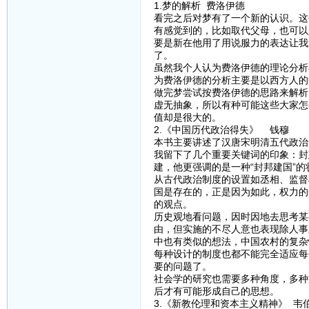
1.梦的解析 费洛伊德
看完之后对梦有了一个新的认识。这
有感觉到的，比如取代父母，也可以
要是新在他用了用说服力的表达让我
了。
虽然我个人认为费洛伊德的理论分析
为费洛伊德的分析主要是以西方人的
做完梦尝试按费洛伊德的思路来解析
虚无抽象，所以有种可能这些大家怎
值却是很大的。
2.《中国历代政治得失》 钱穆
本书主要讲述了汉唐宋明清五代政治
我留下了几个重要关键词的印象：封
建，他更强调的是一种“封邦建国”
从古代政治制度的设置如丞相、监督
国是存在的，正是因为如此，权力的
的观点。
历史观地看问题，因时因地去思考某
由，但实施的不尽人意也表现除人事
中也有类似的想法，中国农村的复杂
每种设计的制度也都不能完全适应每
要的问题了。
社会学的研究也需要多种角度，多种
后才有可能形成自己的思想。
3.《新教伦理和资本主义精神》 韦