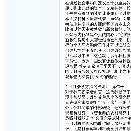
在讲述社会事物时定义是十分重要的
题，指出此处的资本主义精神并非投
于书中所提到的禁欲让我想到了以前
本主义精神的显著代表，虽然在文学
韦伯则从宗教的方面解释了资本主义
比较以往天主教禁欲与新教禁欲，他
种禁欲内化到每个人的内心，“心诚
新教使得每个人都强烈地被约束，积
得每个人只有勤劳工作才可以证明自
们更加惶恐不安也使人们更愿强烈地
那么联系中国，这也就可以某种程度
可能性。因为中国没有像新教这种强
通常是“修身齐家治国平天下”，所
的，只有少数人可以实现。相比之下
观念也无法提供“契约”的坚守。
4.《社会学方法的准则》 涂尔干
对于我们初学者而言，这为我提供了
现非常明显，反对简单从个体研究得出
首先研究事物需要定义，这与韦伯《
外，但非简单的外部研究。还有分类
现都得研究。（贺老师的农村研究中
最吸引我的是“社会研究要从社会本
不可以将原因和功能混同，虽然两者
致，而是社会容量和社会密度增加致