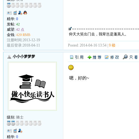
精华:
0
发帖:
42
威望:
42 点
仰天大笑出门去，我辈岂是蓬蒿人。
金钱:
420 RMB
注册时间:2013-12-19
最后登录:2018-04-11
Posted: 2014-04-16 13:54 |
9 楼
小小小梦梦梦
嗯，好的~
级别:
骑士
精华:
0