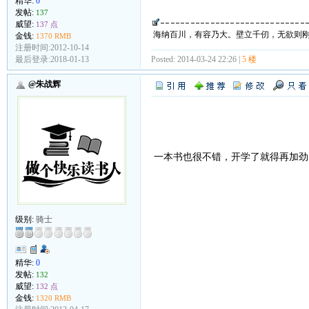
精华:
0
发帖:
137
威望:
137 点
海纳百川，有容乃大。壁立千仞，无欲则
金钱:
1370 RMB
注册时间:2012-10-14
最后登录:2018-01-13
Posted: 2014-03-24 22:26 |
5 楼
@朱战辉
一本书也很不错，开学了就得再加
级别:
骑士
精华:
0
发帖:
132
威望:
132 点
金钱:
1320 RMB