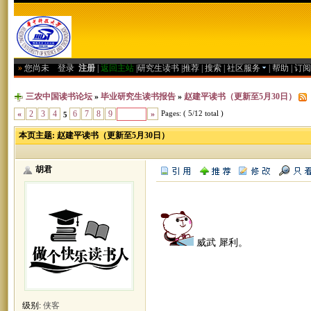
»
您尚未
登录
注册
|
返回主站
|
研究生读书
|
推荐
|
搜索
|
社区服务
|
帮助
|
订阅
三农中国读书论坛
»
毕业研究生读书报告
»
赵建平读书（更新至5月30日）
Pages: ( 5/12 total )
«
2
3
4
6
7
8
9
»
5
本页主题:
赵建平读书（更新至5月30日）
胡君
威武 犀利。
级别:
侠客