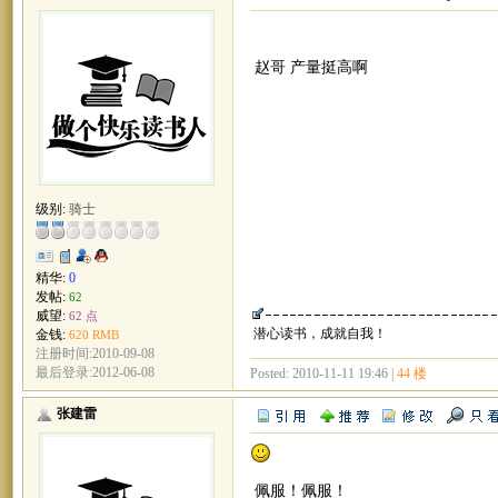
赵哥 产量挺高啊
级别:
骑士
精华:
0
发帖:
62
威望:
62 点
潜心读书，成就自我！
金钱:
620 RMB
注册时间:2010-09-08
最后登录:2012-06-08
Posted: 2010-11-11 19:46 |
44 楼
张建雷
佩服！佩服！