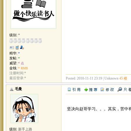
级别:
*
精华:
*
发帖:
*
威望:
* 点
金钱:
* RMB
注册时间:*
最后登录:*
Posted: 2010-11-11 23:19 | Unknown
45 楼
毛曼
坚决向赵哥学习。。。其实，苦中
级别:
新手上路