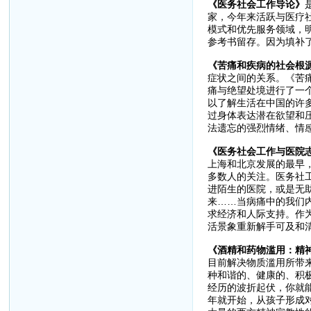
《医务社会工作导论》
家，今年来活跃与医疗
模式和优先服务领域，
参考书留存。因为填补
《苦痛和疾病的社会根
症状之间的关系。《苦
痛与绝望处境进行了一
以了解生活在中国的许
过身体表达潜在欲望和
法遗忘的强烈情绪、情
《医务社会工作与医院
上海和北京发展的最早
多数人的关注。医务社
进陌生的医院，或是无
来……当病痛中的我们
求经济和人际支持。作
活景象重新解手可及和
《酒精和药物滥用：精
目前解决物质滥用所带
种和谐的、健康的、积
经历的波折起伏，你就
年就开始，从孩子形成