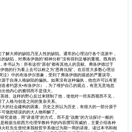
们了解大师的缺陷乃至人性的缺陷。通常的心理治疗各个流派中，
的缺陷，对弗洛伊德的“精神分析”没有得到足够的重视。既有的
，本书认为：所有这些“原创”都有其他人的贡献。弗洛伊德过于
伊德的行为看上去可以称之为“恩将仇报”。在后世大多数心理治
哭泣》中的布洛伊尔形象，受到了弗洛伊德的描述的严重误导。
来源于自身人格缺陷的偏执。如果没有这种偏执，他也许可以有更
造者约瑟夫•布洛伊尔），为了维护自己的观点，有意无意地忽
映出他内心的脆弱而不是强大。
的英雄。这样的野心反过来辖制了他，使他对一些东西视而不见，
明了人格与创造之间的复杂关系。
巨大的社会建构的因素。历史之所以为历史，有很大的一部分源于
不可饶恕错误的的大人物和解了。
研究道德，用“讲道理”的方式，而不是“说教”的方法探讨一般的
书是根据当前西方伦理学教科书的内容撰写而威的，主要介绍各种
林火旺先生曾经来我校哲学系做过为期一周的讲座。读过本书和相