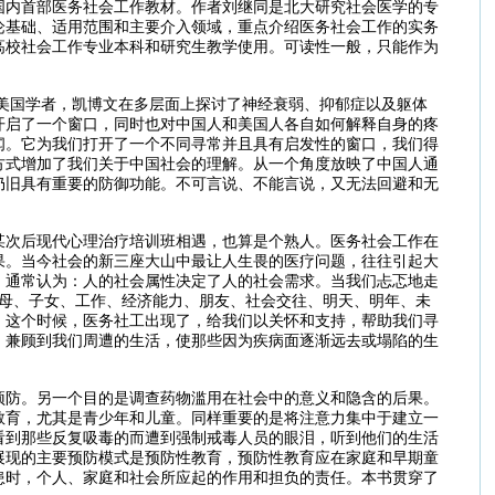
国内首部医务社会工作教材。作者刘继同是北大研究社会医学的专
论基础、适用范围和主要介入领域，重点介绍医务社会工作的实务
高校社会工作专业本科和研究生教学使用。可读性一般，只能作为
的美国学者，凯博文在多层面上探讨了神经衰弱、抑郁症以及躯体
开启了一个窗口，同时也对中国人和美国人各自如何解释自身的疼
闻。它为我们打开了一个不同寻常并且具有启发性的窗口，我们得
方式增加了我们关于中国社会的理解。从一个角度放映了中国人通
仍旧具有重要的防御功能。不可言说、不能言说，又无法回避和无
某次后现代心理治疗培训班相遇，也算是个熟人。医务社会工作在
果。当今社会的新三座大山中最让人生畏的医疗问题，往往引起大
。通常认为：人的社会属性决定了人的社会需求。当我们忐忑地走
父母、子女、工作、经济能力、朋友、社会交往、明天、明年、未
。这个时候，医务社工出现了，给我们以关怀和支持，帮助我们寻
，兼顾到我们周遭的生活，使那些因为疾病面逐渐远去或塌陷的生
预防。另一个目的是调查药物滥用在社会中的意义和隐含的后果。
教育，尤其是青少年和儿童。同样重要的是将注意力集中于建立一
看到那些反复吸毒的而遭到强制戒毒人员的眼泪，听到他们的生活
展现的主要预防模式是预防性教育，预防性教育应在家庭和早期童
患时，个人、家庭和社会所应起的作用和担负的责任。本书贯穿了