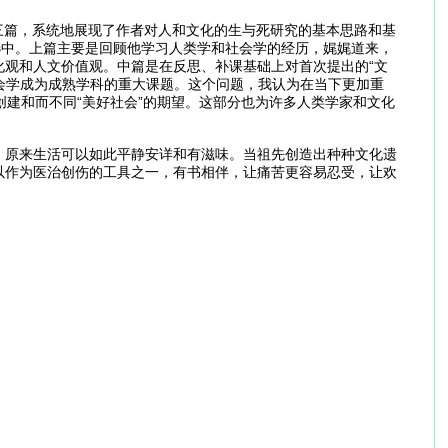
下三篇，系统地展现了作者对人和文化的生与死研究的基本思路和基
选中。上篇主要是回顾他学习人类学和社会学的经历，娓娓道来，
观和人文价值观。中篇是在反思、补课基础上对首次提出的“文
社会学成为成熟学科的重大课题。这个问题，我认为在当下更加重
创建和而不同“美好社会”的期望。这部分也为许多人类学家和文化
：原来生活可以如此平静安详和有滋味。当祖先创造出种种文化遗
以作为医治创伤的工具之一，有书相伴，让痛苦更容易忍受，让欢