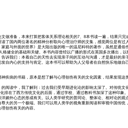
论文做准备，本来打算把客体关系理论相关的7、8本书读一遍，结果只完
重读了国内两位著名的精神分析取向心理治疗师的文集，感觉两位是有过
、家庭与外面的世界》是大陆出版的唯一的温尼科特的著作，虽然是通俗作
是人格健全的基础和关键。本书内容曾经以广播的形式在英国多次播出，以
。告诉我们：本着自己的天性去实现亲子间的互动与沟通，才是最好的亲
们发自内心的支持与肯定。这本书可以帮助为人父母者在自然快乐地做自己
精神疾病的书籍，原本是想了解与心理创伤有关的文化因素，结果发现这
》的阅读中，我了解到：过去我们受早期进化论的影响太深了。对传统文
文化排在了西方传统文化的后面，通过学校、通过教科书加深了这种印象。
崇洋媚外心态的形成有关。以人类学研究的普同论、整体论、相对论的观
自尊大的另一个极端。我们可以用人类学的视角重新阅读和审视中国传统
心理创伤有关的内容。