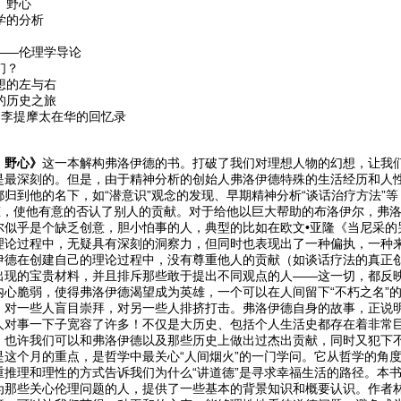
、野心
学的分析
难——伦理学导论
们？
思想的左与右
国的历史之旅
年：李提摩太在华的回忆录
、野心》
这一本解构弗洛伊德的书。打破了我们对理想人物的幻想，让我
是最深刻的。但是，由于精神分析的创始人弗洛伊德特殊的生活经历和人性
归到他的名下，如“潜意识”观念的发现、早期精神分析“谈话治疗方法”等
态，使他有意的否认了别人的贡献。对于给他以巨大帮助的布洛伊尔，弗洛
尔似乎是个缺乏创意，胆小怕事的人，典型的比如在欧文•亚隆《当尼采的
理论过程中，无疑具有深刻的洞察力，但同时也表现出了一种偏执，一种
伊德在创建自己的理论过程中，没有尊重他人的贡献（如谈话疗法的真正创
出现的宝贵材料，并且排斥那些敢于提出不同观点的人——这一切，都反
内心脆弱，使得弗洛伊德渴望成为英雄，一个可以在人间留下“不朽之名”
；对一些人盲目崇拜，对另一些人排挤打击。弗洛伊德自身的故事，正说
人对事一下子宽容了许多！不仅是大历史、包括个人生活史都存在着非常
。也许我们可以和弗洛伊德以及那些历史上做出过杰出贡献，同时又犯下
是这个月的重点，是哲学中最关心“人间烟火”的一门学问。它从哲学的角度
重推理和理性的方式告诉我们为什么“讲道德”是寻求幸福生活的路径。本
为那些关心伦理问题的人，提供了一些基本的背景知识和概要认识。作者