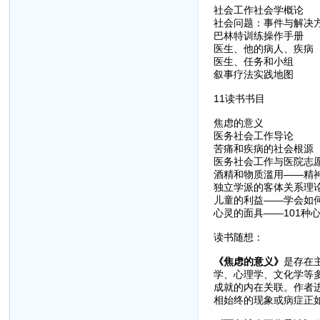
社会工作社会学概论
社会问题：事件与解决
巴林特训练操作手册
医生、他的病人、疾病
医生、任务和小组
叙事疗法实践地图
11读书书目
焦虑的意义
医务社会工作导论
苦痛和疾病的社会根源
医务社会工作与医院志
酒精和物质滥用——精
独立学派的客体关系理
儿童的利益——学会如
心灵的面具——101种
读书随想：
《焦虑的意义》
是存在
学、心理学、文化学等
成就的内在关联。作者
相始终的现象或病症正