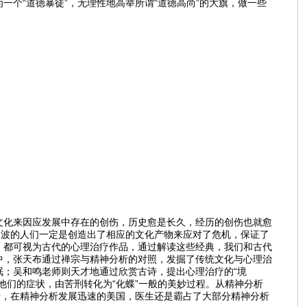
个“道德暴徒”，无理性地高举所谓“道德高尚”的大旗，做一些
文化来因应发展中存在的创伤，历史愈是长久，经历的创伤也就愈
劫波的人们一定是创造出了相应的文化产物来应对了危机，保证了
》都可视为古代的心理治疗作品，通过解读这些经典，我们和古代
中，张天布通过禅宗与精神分析的对照，发掘了传统文化与心理治
；吴和鸣老师则天才地通过欣赏古诗，提出心理治疗的“境
他们的症状，由苦刑转化为“化蝶”一般的美妙过程。从精神分析
惜，在精神分析发展迅速的美国，医生还是霸占了大部分精神分析