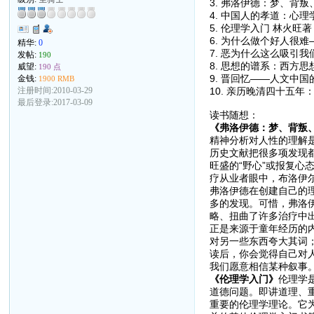
3. 弗洛伊德：梦、背叛
4. 中国人的孝道：心理
5. 伦理学入门 林火旺著
6. 为什么做个好人很
精华:
0
7. 恶为什么这么吸引我
发帖:
190
8. 思想的谱系：西方
威望:
190 点
9. 晋回忆——人文中
金钱:
1900 RMB
10. 亲历晚清四十五
注册时间:2010-03-29
最后登录:2017-03-09
读书随想：
《弗洛伊德：梦、背叛
精神分析对人性的理解
历史文献把很多项发现都
旺盛的“野心”或报复心
疗从业者眼中，布洛伊
弗洛伊德在创建自己的
多的发现。可惜，弗洛
略、扭曲了许多治疗中
正是来源于童年经历的
对另一些东西夸大其词
读后，你会觉得自己对
我们愿意相信某种叙事
《伦理学入门》
伦理学
道德问题。即讲道理、
重要的伦理学理论。它