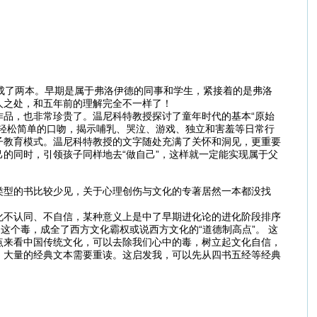
成了两本。早期是属于弗洛伊德的同事和学生，紧接着的是弗洛
人之处，和五年前的理解完全不一样了！
品，也非常珍贵了。温尼科特教授探讨了童年时代的基本“原始
轻松简单的口吻，揭示哺乳、哭泣、游戏、独立和害羞等日常行
子教育模式。温尼科特教授的文字随处充满了关怀和洞见，更重要
的同时，引领孩子同样地去“做自己”，这样就一定能实现属于父
类型的书比较少见，关于心理创伤与文化的专著居然一本都没找
化不认同、不自信，某种意义上是中了早期进化论的进化阶段排序
这个毒，成全了西方文化霸权或说西方文化的“道德制高点”。 这
点来看中国传统文化，可以去除我们心中的毒，树立起文化自信，
，大量的经典文本需要重读。这启发我，可以先从四书五经等经典