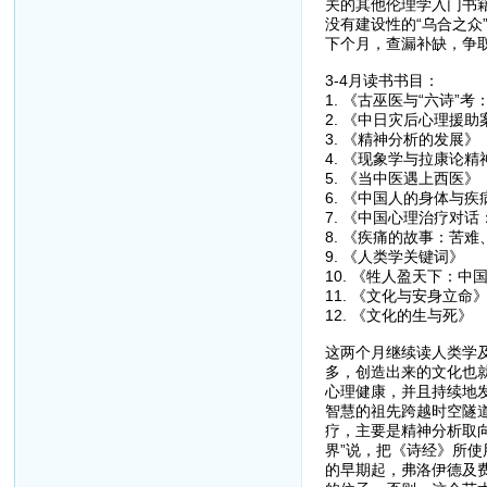
关的其他伦理学入门书籍
没有建设性的“乌合之众
下个月，查漏补缺，争
3-4月读书书目：
1. 《古巫医与“六诗”
2. 《中日灾后心理援助
3. 《精神分析的发展
4. 《现象学与拉康论
5. 《当中医遇上西医》
6. 《中国人的身体与
7. 《中国心理治疗对
8. 《疾痛的故事：苦
9. 《人类学关键词》
10. 《牲人盈天下：
11. 《文化与安身立命
12. 《文化的生与死》
这两个月继续读人类学
多，创造出来的文化也
心理健康，并且持续地
智慧的祖先跨越时空隧
疗，主要是精神分析取
界”说，把《诗经》所
的早期起，弗洛伊德及