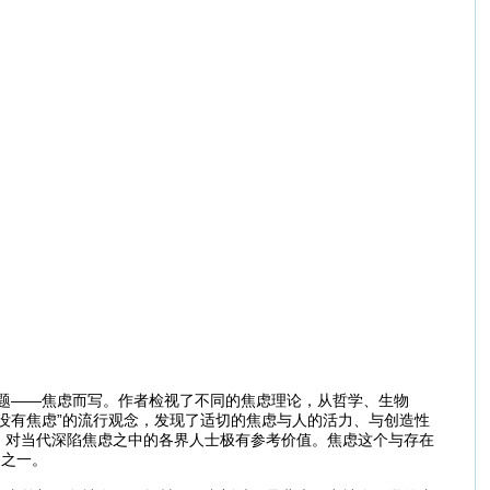
题——焦虑而写。作者检视了不同的焦虑理论，从哲学、生物
没有焦虑”的流行观念，发现了适切的焦虑与人的活力、与创造性
》对当代深陷焦虑之中的各界人士极有参考价值。焦虑这个与存在
书之一。