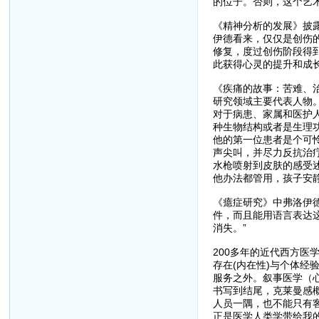
的位子。否则，这个艺
《精神分析的发展》披
伊德看来，仅仅是创伤
修复，度过创伤阶段得
此获得心灵的提升和成
《疾痛的故事：苦难、
研究领域主要代表人物
对于病患、家属和医护
种生物结构或者是生理
他的第一位患者是个可
声尖叫，并尽力反抗治
水枪喷射到皮肤的感受
他办法都管用，孩子安
《癔症研究》中弗洛伊
件，而且能用语言表达
消失。”
200多年的近代西方
存在(内在性)与个体
服务之外。叙事医学（
书写到结尾，克莱曼感
人员一隅，也不能只有
正是医学人类学带给我