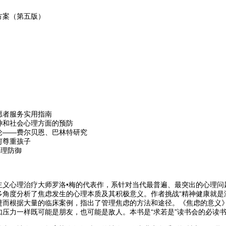
方案（第五版）
愿者服务实用指南
神和社会心理方面的预防
论——费尔贝恩、巴林特研究
何尊重孩子
心理防御
主义心理治疗大师罗洛•梅的代表作，系针对当代最普遍、最突出的心理问
多角度分析了焦虑发生的心理本质及其积极意义。作者挑战“精神健康就是
进而根据大量的临床案例，指出了管理焦虑的方法和途径。《焦虑的意义
如压力一样既可能是朋友，也可能是敌人。本书是“求若是”读书会的必读