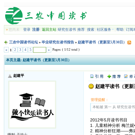
»
您尚未
登录
注册
|
返回主站
|
研究生读书
|
推荐
|
搜索
|
社区服务
|
帮助
|
订阅
三农中国读书论坛
»
毕业研究生读书报告
»
赵建平读书（更新至5月30日）
Pages: ( 1/12 total )
«
2
3
4
5
»
1
本页主题:
赵建平读书（更新至5月30日）
赵建平
赵建平读书（更新至
管理提醒：
本帖被 第一 从 研究生读书报告
2012年5月读书书目
1. 儿童精神分析 梅兰
2. 精神分析狂潮——
级别:
圣骑士