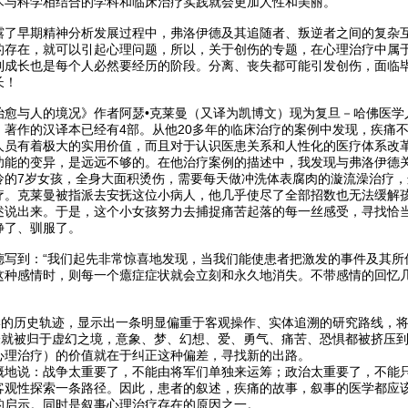
术与科学相结合的学科和临床治疗实践就会更加人性和美丽。
露了早期精神分析发展过程中，弗洛伊德及其追随者、叛逆者之间的复杂
的存在，就可以引起心理问题，所以，关于创伤的专题，在心理治疗中属
到成长也是每个人必然要经历的阶段。分离、丧失都可能引发创伤，面临
长！
治愈与人的境况》作者阿瑟•克莱曼（又译为凯博文）现为复旦－哈佛医学
。著作的汉译本已经有4部。从他20多年的临床治疗的案例中发现，疾痛
人员有着极大的实用价值，而且对于认识医患关系和人性化的医疗体系改
功能的变异，是远远不够的。在他治疗案例的描述中，我发现与弗洛伊德
怜的7岁女孩，全身大面积烫伤，需要每天做冲洗体表腐肉的漩流澡治疗
疗。克莱曼被指派去安抚这位小病人，他几乎使尽了全部招数也无法缓解
述说出来。于是，这个小女孩努力去捕捉痛苦起落的每一丝感受，寻找恰
静了、驯服了。
德写到：“我们起先非常惊喜地发现，当我们能使患者把激发的事件及其所
这种感情时，则每一个癔症症状就会立刻和永久地消失。不带感情的回忆
医学的历史轨迹，显示出一条明显偏重于客观操作、实体追溯的研究路线，
经验就被归于虚幻之境，意象、梦、幻想、爱、勇气、痛苦、恐惧都被挤压
心理治疗）的价值就在于纠正这种偏差，寻找新的出路。
概地说：战争太重要了，不能由将军们单独来运筹；政治太重要了，不能
客观性探索一条路径。因此，患者的叙述，疾痛的故事，叙事的医学都应
的启示。同时是叙事心理治疗存在的原因之一。