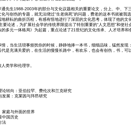
通先生1988-2003年的部分与文化议题相关的重要论文，分上、中、
文化与创伤的专题，就无法绕过“生老病死”的问题，费老的这本书就被我
园地耕耘的曲折历程，有感有悟地进行了深层的文化思考，体现了他的文化
的主要论述，为扩展社会学的传统界限提出了特别重要的“人文思想”和使
族的多元一体格局》为起篇，重点论述了21世纪的文化传承、人才培养和
事情，当生活琐事烦扰你的时候，静静地捧一本书，细细品味，猛然发现
后代是充满关爱的，在生活的慢慢长路中，有欢乐，也会有创伤，书，可
读人类学和伦理学。
期理论转向：亚伯拉罕、费伦次和兰克研究
建与发展：克莱因与拜昂研究
子、家庭与外面的世界
疗看中国历史
方法