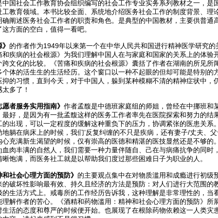
是中国社会工作教育协会组织编写的社会工作专业实务系列教材之一，是
社工教育领域。本书比较全面、系统地介绍医务社会工作的制度背景、理
明确阐述医务社会工作者的职责和角色。是典型的中国教材，主要供普通
了这方面的空白，值得一看吧。
源》
的作者作为1949年以来第一个在中华人民共和国进行精神医学研究
痛和疾病的社会根源》为我们理解中国人在与家庭和国家的关系上的体验
个跨文化的比较。《苦痛和疾病的社会根源》囊括了作者在湖南的所见所
多个体的活生生的生活经历。这个窗口以一种不起眼的但却可能是特别的
压抑的习惯，直到今天，对于中国人，躲到某种模糊不清的精神症状中，
感太多了！
志愿者服务实用指南》
作者孟馥是中德班家庭组的师姐，曾经在中挪班和
，最好，是因为有一批孟馥这样的医务工作者率先在医院探索和努力的结
工的出现，可以一定程度的缓解这种重负下的压力，协调紧张的医患关系
助地躺在病床上的时候，我们’反复纠缠的不只是疾病，还有妻子/丈夫、
内心充满新生渴望的时候，仅有崇高的医德和精湛的医技显然还是不够的
为血肉丰满的自然人，我们需要一种力量伴随自、己在与病痛抗争的同时
清晰饱满，而医务社工就是以帮助我们度过那些困难日子为职业的人。
神和社会心理方面的预防》
的主要观点集中在对物质滥用和成瘾进行初级
来的破坏性影响最有效、持久且经济的方法是预防：对人们进行大范围的
极的生活方式上。戒毒所的工作经历告诉我，这种理解是非常理性的，当
能理解作者的苦心。《酒精和药物滥用：精神和社会心理方面的预防》所
对生活的态度和尊严的时候便开始。也展现了在根除药物依赖这一人类灾