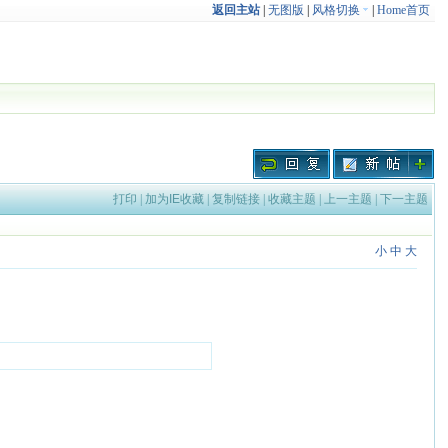
返回主站
|
无图版
|
风格切换
|
Home首页
打印
|
加为IE收藏
|
复制链接
|
收藏主题
|
上一主题
|
下一主题
小
中
大