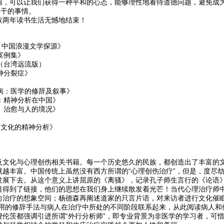
，可以让我们获得一种平和的心态，能够理性地看待道德问题，避免成为一
”干的事情。
取两年读书生活无憾地结束！
考：中国浪漫文学探源》
案例集》
》（台湾远流版）
精神分裂症》
疾病：医学的修辞及叙事》
话：精神分析在中国》
难、治愈与人的境况》
中国文化的精神分析》
》
及文化与心理创伤相关书籍。每一个历史悠久的民族，都创造出了丰富的
就越丰富。中国传统上虽然没有西方所谓的“心理创伤治疗”，但是，度尽
发展下去。从这个意义上讲屈原的《离骚》，记录孔子师生言行的《论语
道得到了链接，他们的思想在我们身上继续散发着光芒！当代心理治疗师
向治疗的想象空间；杨德森再阐述道家的只言片语，对来访者进行文化催眠
使用的修辞手法与病人在治疗中所处的不同阶段联系起来，从此阅读病人和
费伦茨都强调引进所谓“外行分析师”，即专业背景为非医学的学习者，可