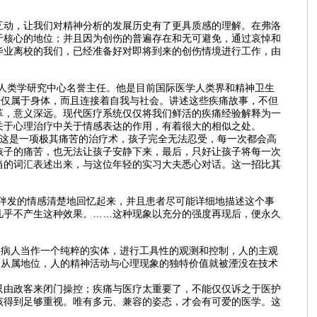
互动，让我们对精神分析的发展历史有了更具质感的理解。在弗洛
于核心的地位；并且因为创伤的普遍存在和无可避免，通过哀悼和
毕业离校的我们，已经准备好对即将到来的创伤情境进行工作，由
人类学研究中心名誉主任。他是目前国际医学人类界和精神卫生
不仅属于身体，而且连接着自我与社会。讲述这些疾痛故事，不但
革，意义深远。现代医疗系统仅仅将我们鲜活的疾痛经验解释为一
关于心理治疗中关于情感表达的作用，有着很大的相似之处。
，这是一项极其痛苦的治疗术，孩子完全无法忍受，每一次都会高
孩子的痛苦，也无法让孩子安静下来，最后，只好让孩子将每一次
当的词汇表述出来，与这位年轻的实习大夫悉心对话。这一招比其
伴发的情感清楚地回忆起来，并且患者尽可能详细地描述这个事
几乎不产生这种效果。……这种现象以充分的强度再现后，便永久
将病人当作一个纯粹的实体，进行工具性的观测和控制，人的主观
到从属地位，人的精神活动与心理现象的独特价值就被湮没在技术
只由政客来闭门操控；疾痛与医疗太重要了，不能仅仅诉之于医护
该得到足够重视。唯有多元、兼容的姿态，才会有可爱的医学。这