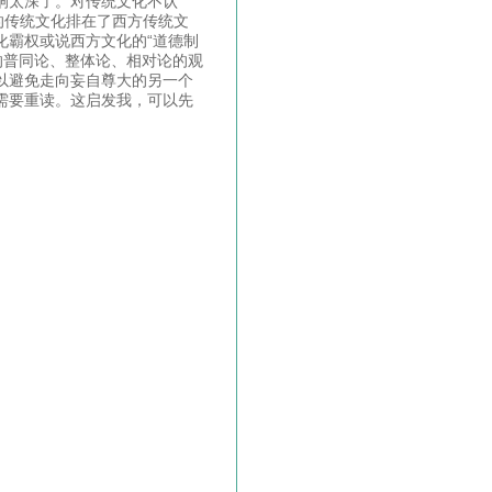
响太深了。对传统文化不认
的传统文化排在了西方传统文
化霸权或说西方文化的“道德制
的普同论、整体论、相对论的观
以避免走向妄自尊大的另一个
需要重读。这启发我，可以先