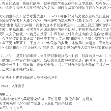
，患者的叙述，疾痛的故事，叙事的医学都应该得到足够重视。唯有多元
学。这正是医学人类学带给我的启示。同时是叙事心理治疗存在的原因之
文化的生与死》是费孝通先生1988-2003年的部分与文化议题相关的重
地展现了作者对人和文化的生与死研究的基本思路和基本观点。因为，要
绕过“生老病死”的问题，费老的这本书就被我选中。上篇主要是回顾他学
道来，平易谦和。作者在学术园地耕耘的曲折历程，有感有悟地进行了深
观和人文价值观。中篇是在反思、补课基础上对首次提出的“文化自觉”概
社会学的传统界限提出了特别重要的“人文思想”和使社会学成为成熟学科
在当下更加重要了。下篇以《中华民族的多元一体格局》为起篇，重点论述
养和创建和而不同“美好社会”的期望。这部分也为许多人类学家和文化研
书，求知，是美好的事情，当生活琐事烦扰你的时候，静静地捧一本书，
可以如此平静安详和有滋味。当祖先创造出种种文化遗产的时候，他们一
的慢慢长路中，有欢乐，也会有创伤，书，可以作为医治创伤的工具之一
，让欢乐更加纯粹深刻。
下的两个月抓紧时间读人类学和伦理学。
012年1、2月读书
书书目：
. 古典精神分析的早期理论转向：亚伯拉罕、费伦次和兰克研究
. 客体关系理论的创建与发展：克莱因与拜昂研究
. 你不知道的自己