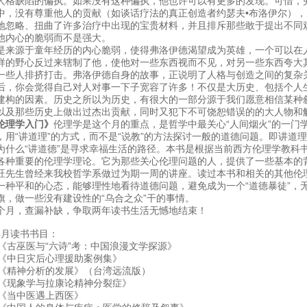
人格缺陷的偏执。如果没有这种偏执，他也许可以有更多的发现。可惜，
中，没有尊重他人的贡献（如谈话疗法的真正创造者约瑟夫•布洛伊尔）
地忽略、扭曲了许多治疗中出现的宝贵材料，并且排斥那些敢于提出不同
他内心的脆弱而不是强大。
是来源于童年经历的内心脆弱，使得弗洛伊德渴望成为英雄，一个可以在人
样的野心反过来辖制了他，使他对一些东西视而不见，对另一些东西夸大
一些人排挤打击。弗洛伊德自身的故事，正说明了人格与创造之间的复杂
后，你会觉得自己对人对事一下子宽容了许多！不仅是大历史、包括个人
建构的因素。历史之所以为历史，有很大的一部分源于我们愿意相信某种
以及那些历史上做出过杰出贡献，同时又犯下不可饶恕错误的的大人物和
伦理学入门》
伦理学是这个月的重点，是哲学中最关心“人间烟火”的一门
，用“讲道理”的方式，而不是“说教”的方法探讨一般的道德问题。即讲道
为什么“讲道德”是寻求幸福生活的路径。本书是根据当前西方伦理学教科
各种重要的伦理学理论。它为那些关心伦理问题的人，提供了一些基本的
旺先生曾经来我校哲学系做过为期一周的讲座。读过本书和相关的其他伦
一种平和的心态，能够理性地看待道德问题，避免成为一个“道德暴徒”，无
旗，做一些没有建设性的“乌合之众”干的事情。
个月，查漏补缺，争取两年读书生活无憾地结束！
-4月读书书目：
. 《古巫医与“六诗”考：中国浪漫文学探源》
. 《中日灾后心理援助案例集》
. 《精神分析的发展》（台湾远流版）
. 《现象学与拉康论精神分裂症》
. 《当中医遇上西医》