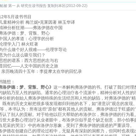
帖被 第一 从 研究生读书报告 复制到本区(2012-09-22)
012年5月读书书目
. 儿童精神分析 梅兰妮•克莱因著 林玉华译
. 精神分析狂潮——弗洛伊德在中国
. 弗洛伊德：梦、背叛、野心
. 中国人的孝道：心理学的分析
. 伦理学入门 林火旺著
. 为什么做个好人很难——伦理学导论
. 恶为什么这么吸引我们？
. 思想的谱系：西方思想的左与右
. 晋回忆——人文中国的历史之旅
0. 亲历晚清四十五年：李提摩太在华的回忆录
书随想：
弗洛伊德：梦、背叛、野心》
这一本解构弗洛伊德的书。打破了我们对理
的缺陷乃至人性的缺陷。通常的心理治疗各个流派中，精神分析对人性的
神分析的创始人弗洛伊德特殊的生活经历和人性的缺陷，对弗洛伊德的“精
。既有的历史文献把很多项发现都归到他的名下，如“潜意识”观念的发现
”等，本书认为：所有这些“原创”都有其他人的贡献。弗洛伊德过于旺盛的
否认了别人的贡献。对于给他以巨大帮助的布洛伊尔，弗洛伊德的行为看上
后世大多数心理治疗从业者眼中，布洛伊尔似乎是个缺乏创意，胆小怕事
当尼采的哭泣》中的布洛伊尔形象，受到了弗洛伊德的描述的严重误导。
洛伊德在创建自己的理论过程中，无疑具有深刻的洞察力，但同时也表现