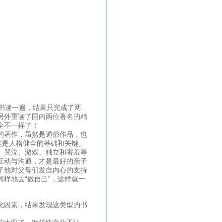
书读一遍，结果只完成了两
另外重读了国内两位著名的精
全不一样了！
的著作，虽然是通俗作品，也
这是人格健全的基础和关键。
、哭泣、游戏、独立和害羞等
互动与沟通，才是最好的亲子
了他对父母们发自内心的支持
样地去“做自己”，这样就一
化因素，结果发现这类型的书