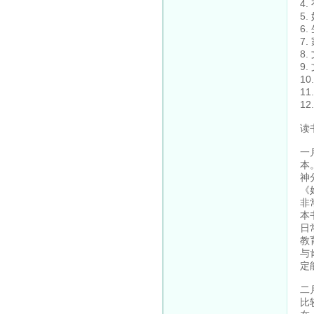
4
5
6
7
8
9
1
1
1
读
一
本
神
《
非
本
日
教
与
定
二
比