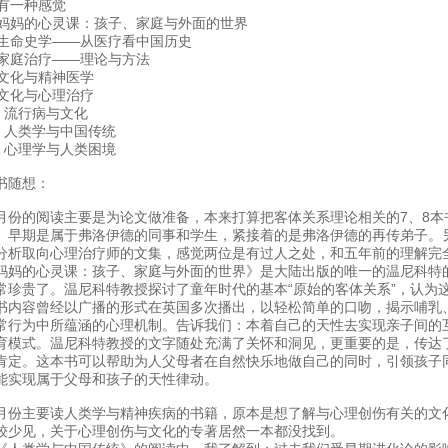
. 有一种感觉
. 妈妈的心灵课：孩子、家庭与外面的世界
. 生命史学——从医疗看中国历史
. 家庭治疗——理论与方法
. 文化与精神医学
. 文化与心理治疗
0. 流行病与文化
1. 人类学与中国传统
2. 心理学与人类困境
书随想：
月份的阅读主要是为论文做准备，本来打算把客体关系理论相关的7、8本
。早期是属于弗洛伊德的同事和学生，紧接着的是弗洛伊德的再传弟子。
分析取向心理治疗师的文集，感觉两位是有过人之处，和五年前的理解完
妈妈的心灵课：孩子、家庭与外面的世界》是大陆出版的唯一的温尼科特
常珍贵了。温尼科特教授探讨了童年时代的基本“原始的客体关系”，认为
书内容曾经以广播的形式在英国多次播出，以轻松简单的口吻，揭示哺乳
常行为中所蕴涵的心理机制。告诉我们：本着自己的天性去实现亲子间的
育模式。温尼科特教授的文字随处充满了关怀和洞见，更重要的是，传达
肯定。这本书可以帮助为人父母者在自然快乐地做自己的同时，引领孩子同
能实现属于父母和孩子的天性律动。
月份主要读人类学与精神疾病的书籍，原本是想了解与心理创伤有关的文
较少见，关于心理创伤与文化的专著居然一本都没找到。