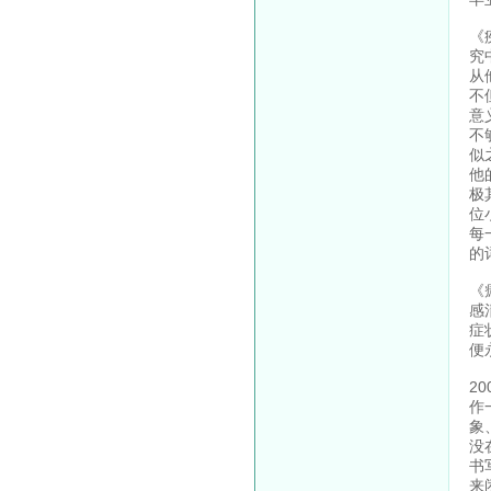
《
究
从
不
意
不
似
他
极
位
每
的
《
感
症
便
2
作
象
没
书
来