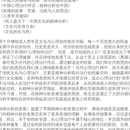
. 《中国人的身体与疾病：医学的修辞及叙事》
. 《中国心理治疗对话：精神分析在中国》
. 《疾痛的故事：苦难、治愈与人的境况》
. 《人类学关键词》
0. 《牲人盈天下：中国文化的精神分析》
1. 《文化与安身立命》
2. 《文化的生与死》
两个月继续读人类学及文化与心理创伤相关书籍。每一个历史悠久的民族
发展中存在的创伤，历史愈是长久，经历的创伤也就愈多，创造出来的文
没有西方所谓的“心理创伤治疗”，但是，度尽劫波的人们一定是创造出了
，保证了心理健康，并且持续地发展下去。从这个意义上讲屈原的《离骚
》都可视为古代的心理治疗作品，通过解读这些经典，我们和古代智慧的
，他们的思想在我们身上继续散发着光芒！当代心理治疗师中，张天布通
了传统文化与心理治疗，主要是精神分析取向治疗的想象空间；杨德森再
进行文化催眠；吴和鸣老师则天才地通过欣赏古诗，提出心理治疗的“境界
手法与病人在治疗中所处的不同阶段联系起来，从此阅读病人和他们的症状
美妙过程。从精神分析的早期起，弗洛伊德及费伦茨都强调引进所谓“外行
的学习者，可惜，在精神分析发展迅速的美国，医生还是霸占了大部分精
与科学相结合的学科和临床治疗实践就会更加人性和美丽。
精神分析的发展》披露了早期精神分析发展过程中，弗洛伊德及其追随者
们对精神分析的发展历史有了更具质感的理解。在弗洛伊德看来，仅仅是
题，所以，关于创伤的专题，在心理治疗中属于核心的地位；并且因为创
哀悼和修复，度过创伤阶段得到成长也是每个人必然要经历的阶段。分离
业离校的我们，已经准备好对即将到来的创伤情境进行工作，由此获得心