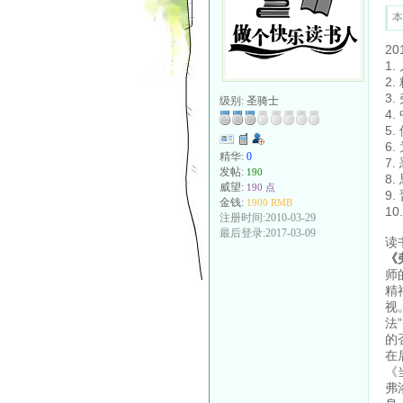
本
2
1
2
3
级别:
圣骑士
4
5
6
精华:
0
7
发帖:
190
8
威望:
190 点
9
金钱:
1900 RMB
1
注册时间:2010-03-29
最后登录:2017-03-09
读
《
师
精
视
法
的
在
《
弗