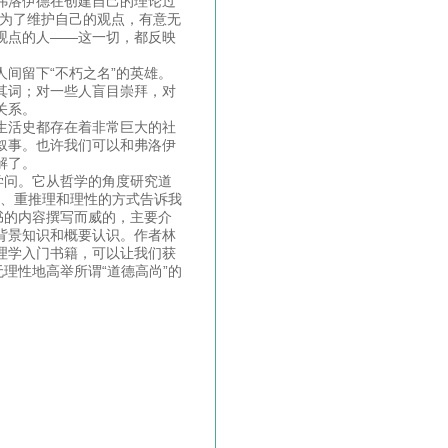
弗洛伊德在创建自己的理论过
，为了维护自己的观点，有意无
观点的人——这一切，都反映
间留下“不朽之名”的英雄。
其词；对一些人盲目崇拜，对
关系。
生活史都存在着非常巨大的社
叙事。也许我们可以和弗洛伊
解了。
学问。它从哲学的角度研究道
理、重推理和理性的方式告诉我
书的内容撰写而威的，主要介
背景知识和概要认识。作者林
理学入门书籍，可以让我们获
理性地高举所谓“道德高尚”的