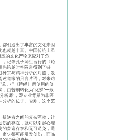
，都创造出了丰富的文化来因
化也就越丰富。中国传统上虽
相应的文化产物来应对了危
》，记录孔子师生言行的《论
祖先跨越时空隧道得到了链
过禅宗与精神分析的对照，发
阐述道家的只言片语，对来访
”说，把《诗经》所使用的修
，由苦刑转化为“化蝶”一般
分析师”，即专业背景为非医
神分析的位子。否则，这个艺
、叛逆者之间的复杂互动，让
创伤的存在，就可以引起心理
伤的普遍存在和无可避免，通
、丧失都可能引发创伤，面临
灵的提升和成长！