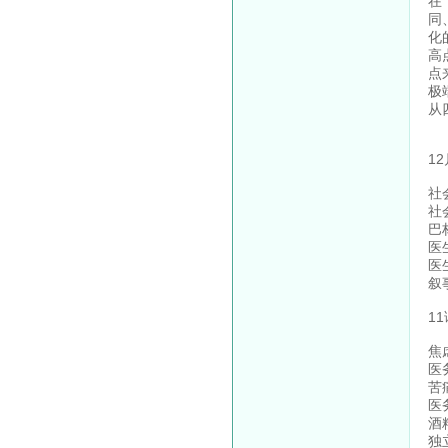
在
同
化
高
点
极
从
1
社
社
巴
医
医
叙
1
焦
医
苦
医
酒
独