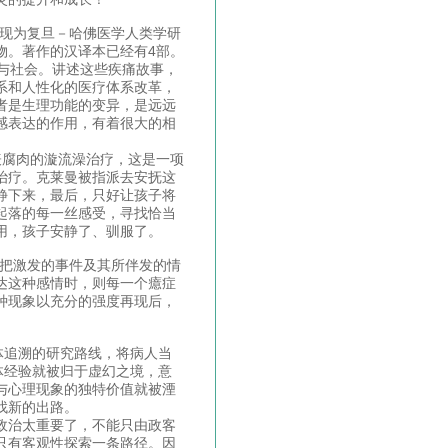
）现为复旦－哈佛医学人类学研
物。著作的汉译本已经有4部。
与社会。讲述这些疾痛故事，
系和人性化的医疗体系改革，
者是生理功能的变异，是远远
感表达的作用，有着很大的相
表腐肉的漩流澡治疗，这是一项
治疗。克莱曼被指派去安抚这
静下来，最后，只好让孩子将
起落的每一丝感受，寻找恰当
用，孩子安静了、驯服了。
者把激发的事件及其所伴发的情
达这种感情时，则每一个癔症
种现象以充分的强度再现后，
体追溯的研究路线，将病人当
体经验就被归于虚幻之境，意
与心理现象的独特价值就被湮
找新的出路。
政治太重要了，不能只由政客
只有客观性探索一条路径。因