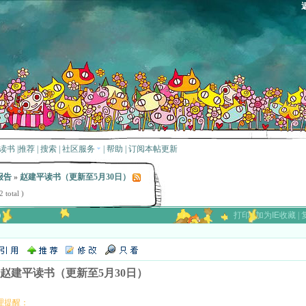
读书
|
推荐
|
搜索
|
社区服务
|
帮助
|
订阅本帖更新
报告
»
赵建平读书（更新至5月30日）
 total )
）
打印
|
加为IE收藏
|
赵建平读书（更新至5月30日）
理提醒：