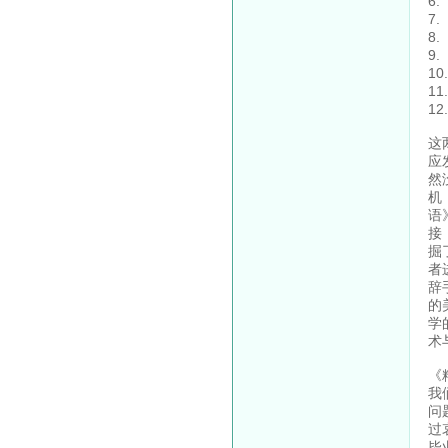
6
7
8
9
1
1
1
这
应
然
机
语
接
掘
者
辞
的
学
术
《
我
问
过
毕