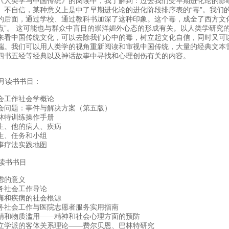
《人类学与中国传统》的阅读中，我了解到：过去我们受早期进化论的影
、不自信，某种意义上是中了早期进化论的进化阶段排序表的“毒”。我们
的后面，通过学校、通过教科书加深了这种印象。这个毒，成全了西方文
点”。 这可能也与群众中盲目的崇洋媚外心态的形成有关。以人类学研究
来看中国传统文化，可以去除我们心中的毒，树立起文化自信，同时又可
端。我们可以用人类学的视角重新阅读和审视中国传统，大量的经典文本
四书五经等经典以及神话故事中寻找和心理创伤有关的内容。
2月读书书目：
会工作社会学概论
会问题：事件与解决方案（第五版）
林特训练操作手册
生、他的病人、疾病
生、任务和小组
事疗法实践地图
1读书书目
虑的意义
务社会工作导论
痛和疾病的社会根源
务社会工作与医院志愿者服务实用指南
精和物质滥用——精神和社会心理方面的预防
立学派的客体关系理论——费尔贝恩、巴林特研究