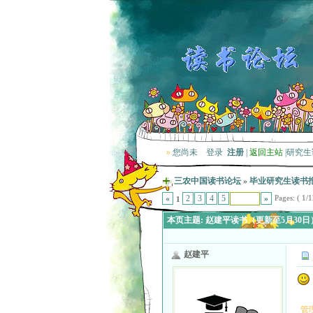
»
您尚未
登录
注册
|
返回主站
|
研究生
三农中国读书论坛
»
毕业研究生读书
Pages: ( 1/12
«
2
3
4
5
»
1
本页主题:
赵建平读书（更新至5月30日
赵建平
管