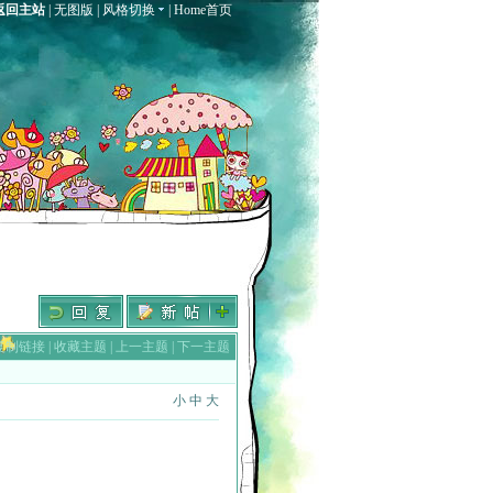
返回主站
|
无图版
|
风格切换
|
Home首页
复制链接
|
收藏主题
|
上一主题
|
下一主题
小
中
大