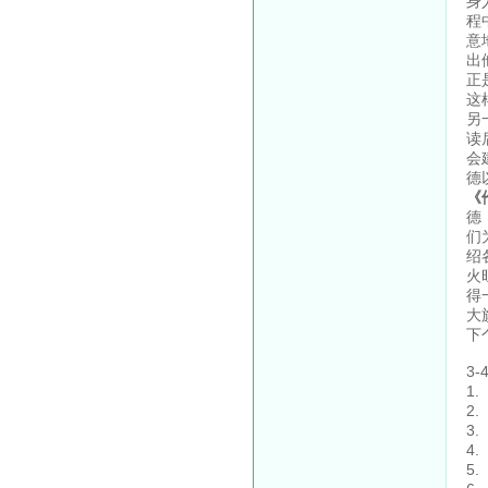
身
程
意
出
正
这
另
读
会
德
《
德
们
绍
火
得
大
下
3
1
2
3
4
5