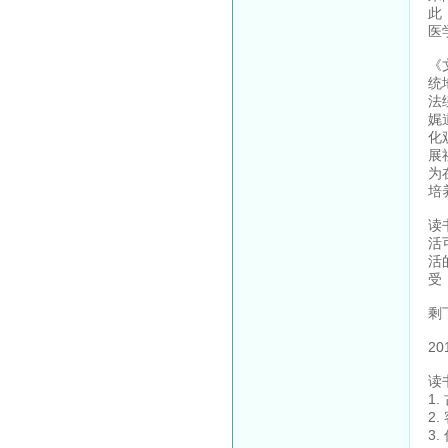
此
医
《
统
法
娓
化
展
为
培
读
活
活
受
剩
2
读
1
2
3