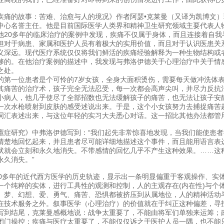
疾痛的故事：苦难、治愈与人的境况》作者阿瑟•克莱曼（又译为凯博文
中心名誉主任。他是目前国际医学人类界和精神卫生研究领域主要代表人
他20多年的临床治疗的案例中发现，疾痛不仅属于身体，而且连接着自我
但对于病患、家属和医护人员有着极大的实用价值，而且对于认识医患关
义深远。现代医疗系统仅仅将我们鲜活的疾痛经验解释为一种生物结构或
够的。在他治疗案例的描述中，我发现与弗洛伊德关于心理治疗中关于情
之处。
的第一位患者是个可怜的7岁女孩，全身大面积烫伤，需要每天做冲洗体
其痛苦的治疗术，孩子完全无法忍受，每一次都会高声尖叫，并尽力反抗
小病人，他几乎使尽了全部招数也无法缓解孩子的痛苦，也无法让孩子安
一次水枪喷射到皮肤的感受述说出来。于是，这个小女孩努力去捕捉痛苦
词汇表述出来，与这位年轻的实习大夫悉心对话。这一招比其他办法都管
癔症研究》中弗洛伊德写到：“我们起先非常惊喜地发现，当我们能使患
清楚地回忆起来，并且患者尽可能详细地描述这个事件，而且能用语言表
状就会立刻和永久地消失。不带感情的回忆几乎不产生这种效果。……这
永久消失。”
00多年的近代西方医学的历史轨迹，显示出一条明显偏重于客观操作、实
一个纯粹的实体，进行工具性的观测和控制，人的主观存在(内在性)与个
、梦、幻想、爱、勇气、痛苦、恐惧都被挤压到从属地位，人的精神活动
在技术服务之外。叙事医学（心理治疗）的价值就在于纠正这种偏差，寻
写到结尾，克莱曼感概地说：战争太重要了，不能由将军们单独来运筹；
闭门操控；疾痛与医疗太重要了，不能仅仅诉之于医护人员一隅，也不能