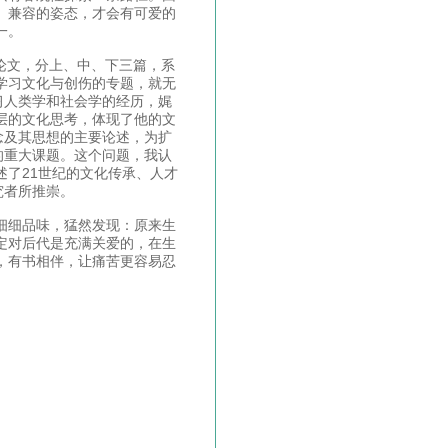
、兼容的姿态，才会有可爱的
一。
要论文，分上、中、下三篇，系
学习文化与创伤的专题，就无
习人类学和社会学的经历，娓
层的文化思考，体现了他的文
念及其思想的主要论述，为扩
的重大课题。这个问题，我认
了21世纪的文化传承、人才
究者所推崇。
细细品味，猛然发现：原来生
定对后代是充满关爱的，在生
，有书相伴，让痛苦更容易忍