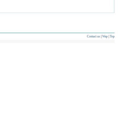
Contact us
|
Wap
|
Top