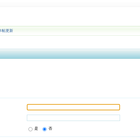
本帖更新
是
否