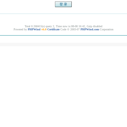
Total 0.268415(s) query 2, Time now is:08-08 16:42, Gzip disabled
Powered by
PHPWind
v6.0
Certificate
Code © 2003-07
PHPWind.com
Corporation