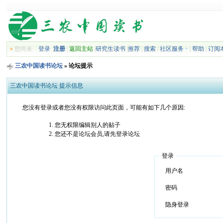
»
您尚未
登录
注册
|
返回主站
|
研究生读书
|
推荐
|
搜索
|
社区服务
|
帮助
|
订阅
三农中国读书论坛
» 论坛提示
三农中国读书论坛 提示信息
您没有登录或者您没有权限访问此页面，可能有如下几个原因:
您无权限编辑别人的贴子
您还不是论坛会员,请先登录论坛
登录
用户名
密码
隐身登录