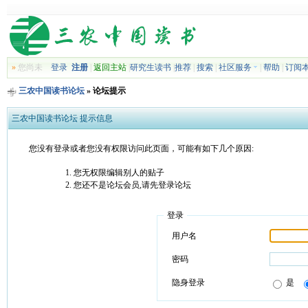
»
您尚未
登录
注册
|
返回主站
|
研究生读书
|
推荐
|
搜索
|
社区服务
|
帮助
|
订阅
三农中国读书论坛
» 论坛提示
三农中国读书论坛 提示信息
您没有登录或者您没有权限访问此页面，可能有如下几个原因:
您无权限编辑别人的贴子
您还不是论坛会员,请先登录论坛
登录
用户名
密码
隐身登录
是