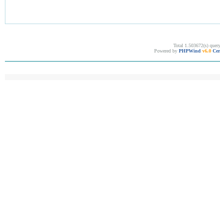
Total 1.503672(s) quer
Powered by
PHPWind
v6.0
Cer