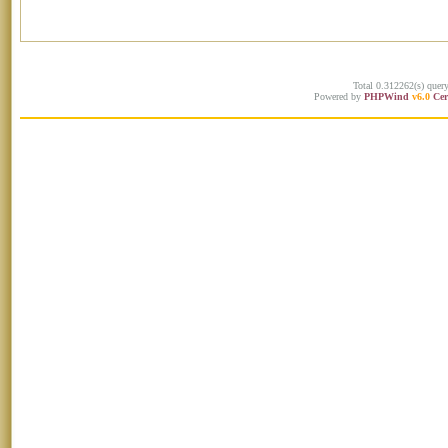
Total 0.312262(s) quer
Powered by
PHPWind
v6.0
Cer