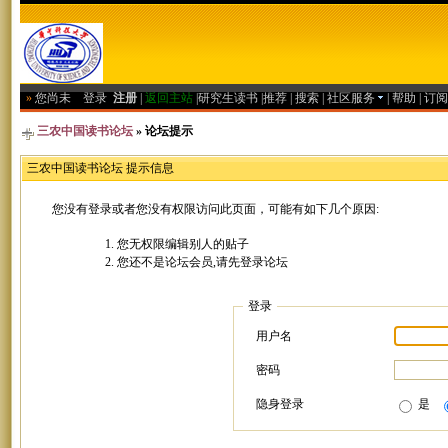
»
您尚未
登录
注册
|
返回主站
|
研究生读书
|
推荐
|
搜索
|
社区服务
|
帮助
|
订阅
三农中国读书论坛
» 论坛提示
三农中国读书论坛 提示信息
您没有登录或者您没有权限访问此页面，可能有如下几个原因:
您无权限编辑别人的贴子
您还不是论坛会员,请先登录论坛
登录
用户名
密码
隐身登录
是