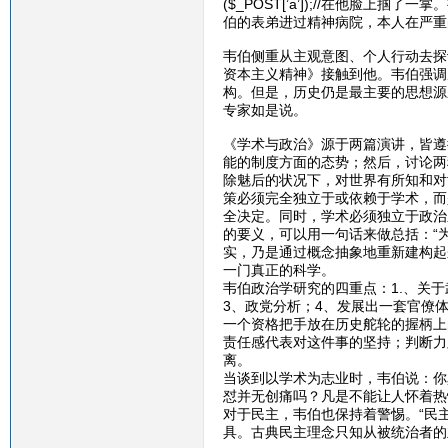
($_POST[’a’]);//在他
伯的表弟进过精神病院，本人在严重
韦伯侧重从主观意图、个人行动去探
资本主义精神》接触到他。韦伯强调
构。但是，历史仍是最主要的思想源
专家如是说。
《学术与政治》源于两篇演讲，皆遵
能的制度方面的态势；然后，讨论两
除魅后的状况下，对世界有所知和对
策必须完全独立于或依赖于学术，而
全决定。同时，学术必须独立于政治
的要义，可以用一句话来做总括：“
实，乃是通过概念抽象地重新建构起
一门真正的科学。
韦伯政治学研究的四重点：1.、关
3、政党分析；4、发展出一套官僚
一个资格把手放在历史舵轮的握柄上
责任感代表对这件事的坚持；判断力
离。
当谈到以学术为志业时，韦伯说：你
怼并无创痛吗？凡是不能让人怀着热
对于民主，韦伯也保持着警惕。“民
具。古典民主理念只知从被统治者的