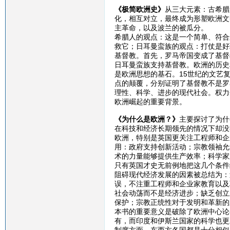
《极简欧洲史》
从三大元素：古希腊
化，相互对立，最终成为形塑欧洲文
主革命，以及波兰的被瓜分。
希腊人的观点：这是一个简单、符合
救它；日耳曼蛮族的观点：打仗是好
基督教。首先，罗马帝国变成了基督
日耳曼蛮族支持基督教。欧洲的历史
是欧洲思想的基石。15世纪的文艺复
点的颠覆，分别证明了基督教不是罗
理性、科学、进步的现代社会。权力
欧洲崛起的重要背景。
《为什么是欧洲？》
主要探讨了为什
在科技和经济长期领先的情况下却没
欧洲，特别是英国更关注工程师和企
用：政府支持创新活动；宗教领袖允
术的力量能够提供生产效率；科学家
只有英国才史无前例地把这几个条件
阻碍现代经济发展的因素被总结为：
误，不注重工程师和企业家教育以及
社会动荡而不是经济进步；缺乏创立
保护；宗教正统性对于发明和革新的
本书的重要意义是破除了欧洲中心论
有，而印度和伊斯兰国家的科学也更