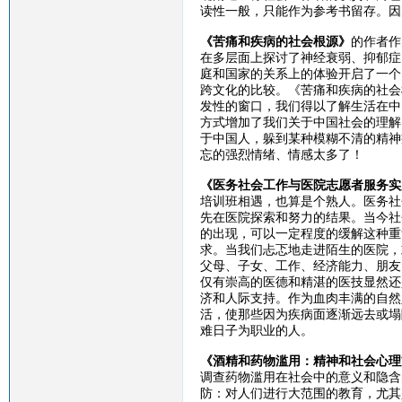
读性一般，只能作为参考书留存。因
《苦痛和疾病的社会根源》
的作者作
在多层面上探讨了神经衰弱、抑郁症
庭和国家的关系上的体验开启了一个
跨文化的比较。《苦痛和疾病的社会
发性的窗口，我们得以了解生活在中
方式增加了我们关于中国社会的理解
于中国人，躲到某种模糊不清的精神
忘的强烈情绪、情感太多了！
《医务社会工作与医院志愿者服务实
培训班相遇，也算是个熟人。医务社
先在医院探索和努力的结果。当今社
的出现，可以一定程度的缓解这种重
求。当我们忐忑地走进陌生的医院，
父母、子女、工作、经济能力、朋友
仅有崇高的医德和精湛的医技显然还
济和人际支持。作为血肉丰满的自然
活，使那些因为疾病面逐渐远去或塌
难日子为职业的人。
《酒精和药物滥用：精神和社会心理
调查药物滥用在社会中的意义和隐含
防：对人们进行大范围的教育，尤其