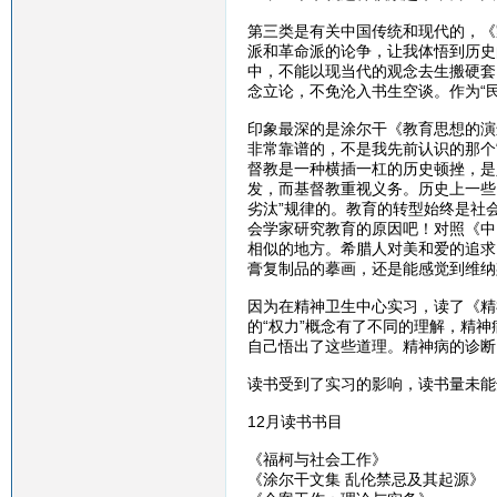
第三类是有关中国传统和现代的，《
派和革命派的论争，让我体悟到历史
中，不能以现当代的观念去生搬硬套
念立论，不免沦入书生空谈。作为“
印象最深的是涂尔干《教育思想的演
非常靠谱的，不是我先前认识的那个
督教是一种横插一杠的历史顿挫，是
发，而基督教重视义务。历史上一些
劣汰”规律的。教育的转型始终是社
会学家研究教育的原因吧！对照《中
相似的地方。希腊人对美和爱的追求
膏复制品的摹画，还是能感觉到维纳
因为在精神卫生中心实习，读了《精
的“权力”概念有了不同的理解，精
自己悟出了这些道理。精神病的诊断
读书受到了实习的影响，读书量未能
12月读书书目
《福柯与社会工作》
《涂尔干文集 乱伦禁忌及其起源》