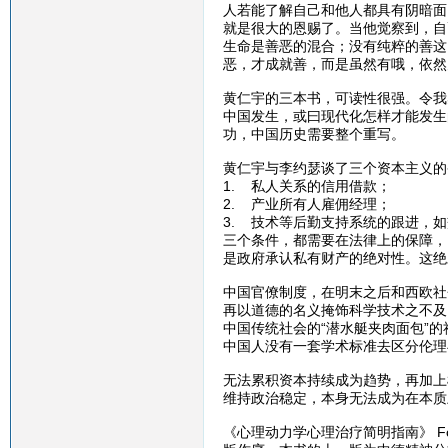
人若能了解自己和他人都具有阴暗面
就是很大的恩赐了。当他觉察到，自
生命是善恶的混合；没有纯粹的善这
恶，才成就善，而是虽然有哦，依然
黄仁宇的三本书，可读性很强。令我
中国发生，或曰现代化怎样才能发生
功，中国历史需要整个重写。
黄仁宇与李约瑟谈了三个资本主义的
1. 私人关系的信用借款；
2. 产业所有人雇佣经理；
3. 技术等后勤支持系统的跟进，
三个条件，都需要在法律上的保障，
是政府承认私有财产的绝对性。这绝
中国官僚制度，在明末之后和西欧社
再以道德的名义掩饰科学技术之不及
中国传统社会的“潜水艇夹肉面包”
中国人没有一套学术标准去区分伦理
无法累积资本持续成为趋势，再加上
维持政治稳定，本身无法成为在本质
《心理动力学心理治疗简明指南》 Fo