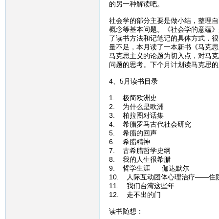
的另一种解读吧。
社会学的部分主要是做小结，整理自
概念等基本问题。《社会学的意蕴》
了读书方法和记笔记的具体方式，很
量不足，本月读了一本新书《马克思
马克思主义的论题为切入点，对马克
问题的思考。下个月计划读马克思的
4、5月读书目录
1. 极简欧洲史
2. 为什么是欧洲
3. 柏拉图对话集
4. 希腊罗马古代社会研究
5. 希腊的回声
6. 希腊精神
7. 古希腊哲学史纲
8. 我的人生很希腊
9. 哲学生涯 伽达默尔
10. 人际互动团体心理治疗——住
11. 我们台湾这些年
12. 走不出的门
读书随想：