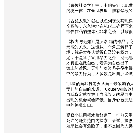
《宗教社会学》中，韦伯提到：现世
的统一体，在全世界里，惟有禁欲的
《古犹太教》就在以色列丧失其现实
个客族，永久性地在礼仪上确固下来
韦伯作品的整体性非常之强，以致很
《权力与无知》是罗洛 梅的作品，
无能的关系。这也从一个角度解释了
境，就是太多人觉得自己没有权力，
定，于是除了宣泄暴力之外，别无他
才真正在做自己，着实为自己出了一
德上的难题。无能与冷漠乃是孕生暴
中的暴力行为，大多数是出自那些试
“儿童的自我肯定要从自己最依赖的
责任与自由的来源。”Couterwill曾
自我肯定就存在于自我毁灭的暴力中
出现的机会就会降低。当身心被无法
中的终极出口。
观察小孩用积木盖好房子，打散又重
允许的能力范围内探索，尝试、操纵
如果社会有危险了，那不是因为人类