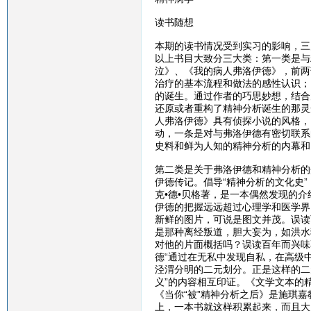
读书随想
本期的读书情况受到实习的影响，三
以上书目大致分三大类：第一类是与
泣》、《我的病人弗洛伊德》，前两
治疗的基本流程和做法的感性认识；
的诞生。通过作者的巧思妙想，结合
还原或者重构了精神分析诞生的那灵
人弗洛伊德》具有侦探小说的风格，
动，一条是对与弗洛伊德有密切联系
史料和鲜为人知的精神分析的内幕和
第二类是关于弗洛伊德和精神分析的
伊德传记。倡导“精神分析的文化史
克•德•贝格著，是一本偶然发现的
伊德的把握远远超过心理学和医学界
新鲜的图片，可说是图文并茂。误读
是那种离经叛道，胆大妄为，如洪水
对他的片面概括吗？误读百年而兴味
德“通过在无私中发现自私，在高级
泾渭分明的二元划分。正是这样的二
义”的内容相互印证。《文学文本的
《当你“被”精神分析之后》是施琪
上，一本书就这样积累起来，而且大