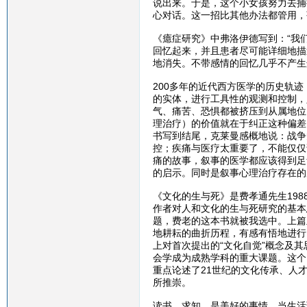
说出来。于是，这个小女孩努力去捕
心对话。这一招比其他办法都管用，
《癔症研究》中弗洛伊德写到：“我
回忆起来，并且患者尽可能详细地描
地消失。不带感情的回忆几乎不产生
200多年的近代西方医学的历史轨
的实体，进行工具性的观测和控制，
气、痛苦、恐惧都被挤压到从属地位
理治疗）的价值就在于纠正这种偏差
书写到结尾，克莱曼感概地说：战争
控；疾痛与医疗太重要了，不能仅仅
痛的故事，叙事的医学都应该得到足
的启示。同时是叙事心理治疗存在的
《文化的生与死》是费孝通先生198
作者对人和文化的生与死研究的基本
题，费老的这本书就被我选中。上篇
地耕耘的曲折历程，有感有悟地进行
上对首次提出的“文化自觉”概念及
会学成为成熟学科的重大课题。这个
重点论述了21世纪的文化传承、人
所推崇。
读书，求知，是美好的事情，当生活