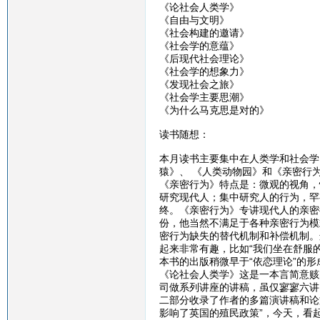
《论社会人类学》
《自由与文明》
《社会构建的邀请》
《社会学的意蕴》
《后现代社会理论》
《社会学的想象力》
《发现社会之旅》
《社会学主要思潮》
《为什么马克思是对的》
读书随想：
本月读书主要集中在人类学和社会学
猿》、 《人类动物园》和《亲密行
《亲密行为》特点是：微观的视角，
研究现代人；集中研究人的行为，罕
终。《亲密行为》专讲现代人的亲密
份，他当然不满足于各种亲密行为模
密行为缺失的替代机制和补偿机制。
起来非常有趣，比如“我们坐在舒服
本书的出版稍微早于“依恋理论”的
《论社会人类学》这是一本言简意赅
司做系列讲座的讲稿，虽仅寥寥六讲
二部分收录了作者的多篇演讲稿和论
影响了英国的殖民政策”，今天，看