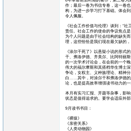
8年革命前后时期的著作；第三卷为
作；最后一卷为书信专卷，这一卷也
构，为进一步学习打下基础。体会到
令人佩服。
《社会工作价值与伦理》谈到：“社
责任。社会工作的使命的争议焦点是
为个人问题是由于社会结构的缺失而
理，这些恰恰是我们现在最欠缺的，
《涂尔干死了》以悬疑小说的形式的
干、弗洛伊德、齐美尔、比阿特丽斯
的一次学术讨论会，在会前的一个晚
伟大的福尔摩斯和其搭档华生博士深
争论，女权主、义种族理论、精神分
白……其中，对涂尔干和弗洛伊德的
论，也是提高效率增强读书动力的一
本月有实习汇报、开题等杂事，影响
状态是值得追求的。要学会适应外部
9月读书书目：
《裸猿》
《亲密关系》
《人类动物园》