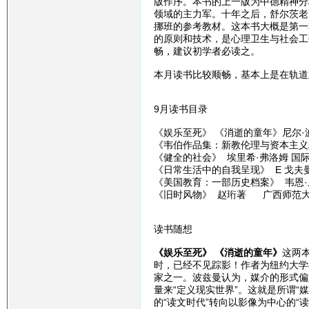
版作序。本书的上一版为中德精神分
领域的主力军。十年之后，舒尔茨老师
挪班的参考教材。这本书大概是第一
的原则和技术，是心理卫生与社会工
畅，建议初学者必读之。
本月读书比较顺畅，基本上是在轨道
9月读书目录
《娱乐至死》 《消逝的童年》尼尔·波
《韦伯作品集：新教伦理与资本主义精
《健全的社会》 埃里希·弗洛姆 
《日常生活中的自我呈现》 E 戈夫
《美国教育：一部历史档案》 韦恩·厄
《旧时风物》 赵珩著 广西师范
读书随想
《娱乐至死》 《消逝的童年》
这两
时，已经不见踪影！作者为纽约大学教
家之一。波兹曼认为，媒介的形式偏
量来“定义现实世界”。这就是所谓“
的“读文时代”转向以影像为中心的