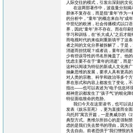
人际交往的模式，引发出深刻的文化
在这两部著作中，波兹曼分别揭示了
群体不复存在，而是指“童年”作为
的分析中，“童年”的概念来自与“成
中世纪的欧洲，社会传播模式以口语
界，因此“童年”并不存在。而在印
学习和训练，在“长大成人”之后才
而电视时代的来临则重新填平了这条
者之间的文化分界被拆解了，于是，
消逝而担忧呢？或者说，童年的消逝
少有些误导性的书名所掩盖了。他的
忧虑主要不在于“童年的消逝”，而是
这种以阅读为特征的新成人文化推广
抽象思维的发展，要求人具有更高的
对人类的宗教、科学和政治等多个方
界在形式和内容上都发生了变化，不
指出——也可以表述为“电子信息环
精神意识都发生了“孩子气”的蜕化
特征面临致命的危胁。
我们今天在这里读书，也可以说是对
发表《娱乐至死》，更为直接而全面
乌托邦”寓言开篇，一是奥威尔的《
典型方式。奥维尔所担心的是强制禁
虑的是我们失去禁书的理由，因为没
失去自由。前者恐惧于“我们憎恨的