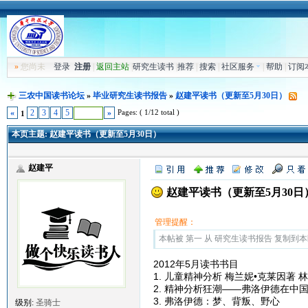
»
您尚未
登录
注册
|
返回主站
|
研究生读书
|
推荐
|
搜索
|
社区服务
|
帮助
|
订阅
三农中国读书论坛
»
毕业研究生读书报告
»
赵建平读书（更新至5月30日）
Pages: ( 1/12 total )
«
2
3
4
5
»
1
本页主题:
赵建平读书（更新至5月30日）
赵建平
赵建平读书（更新至5月30日
管理提醒：
本帖被 第一 从 研究生读书报告 复制到本区(2
2012年5月读书书目
1. 儿童精神分析 梅兰妮•克莱因著 
2. 精神分析狂潮——弗洛伊德在中
3. 弗洛伊德：梦、背叛、野心
级别:
圣骑士