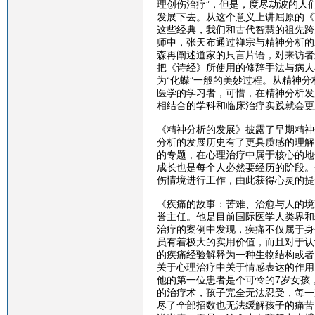
理创伤治疗”，但是，度尽劫波的人
发展下去。从这个意义上讲屈原的《
这些经典，我们和古代智慧的祖先跨
师中，张天布通过禅宗与精神分析的
森再阐述道家的只言片语，对来访者
把《诗经》所使用的修辞手法与病人
为“化蝶”一般的美妙过程。从精神
医学的学习者，可惜，在精神分析发
相结合的学科和临床治疗实践就会更
《精神分析的发展》披露了早期精神
分析的发展历史有了更具质感的理解
的专题，在心理治疗中属于核心的地
成长也是每个人必然要经历的阶段。
伤情境进行工作，由此获得心灵的提
《疾痛的故事：苦难、治愈与人的境
誉主任。他是目前国际医学人类界和
治疗的案例中发现，疾痛不仅属于身
员有着极大的实用价值，而且对于认
的疾痛经验解释为一种生物结构或者
关于心理治疗中关于情感表达的作用
他的第一位患者是个可怜的7岁女孩
的治疗术，孩子完全无法忍受，每一
尽了全部招数也无法缓解孩子的痛苦