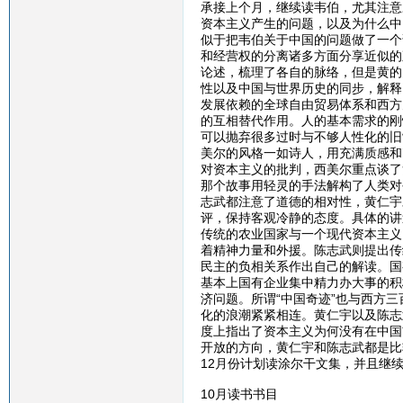
承接上个月，继续读韦伯，尤其注意
资本主义产生的问题，以及为什么中
似于把韦伯关于中国的问题做了一个
和经营权的分离诸多方面分享近似的
论述，梳理了各自的脉络，但是黄的
性以及中国与世界历史的同步，解释
发展依赖的全球自由贸易体系和西方
的互相替代作用。人的基本需求的刚
可以抛弃很多过时与不够人性化的旧
美尔的风格一如诗人，用充满质感和
对资本主义的批判，西美尔重点谈了
那个故事用轻灵的手法解构了人类对
志武都注意了道德的相对性，黄仁宇
评，保持客观冷静的态度。具体的讲
传统的农业国家与一个现代资本主义
着精神力量和外援。陈志武则提出传
民主的负相关系作出自己的解读。国
基本上国有企业集中精力办大事的积
济问题。所谓“中国奇迹”也与西方
化的浪潮紧紧相连。黄仁宇以及陈志
度上指出了资本主义为何没有在中国
开放的方向，黄仁宇和陈志武都是比
12月份计划读涂尔干文集，并且继
10月读书书目