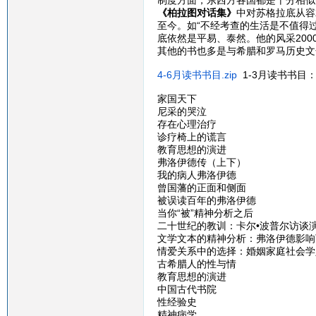
制度方面，东西方各国都是十分相似
《柏拉图对话集》
中对苏格拉底从容
至今。如“不经考查的生活是不值得
底依然是平易、泰然。他的风采200
其他的书也多是与希腊和罗马历史文
4-6月读书书目.zip
1-3月读书书目
家国天下
尼采的哭泣
存在心理治疗
诊疗椅上的谎言
教育思想的演进
弗洛伊德传（上下）
我的病人弗洛伊德
曾国藩的正面和侧面
被误读百年的弗洛伊德
当你“被”精神分析之后
二十世纪的教训：卡尔•波普尔访谈
文学文本的精神分析：弗洛伊德影响
情爱关系中的选择：婚姻家庭社会学
古希腊人的性与情
教育思想的演进
中国古代书院
性经验史
精神病学