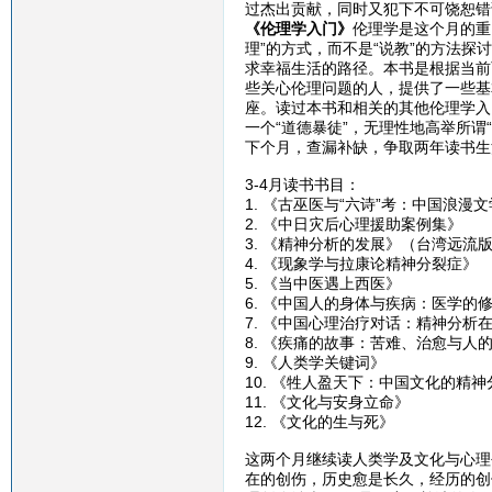
过杰出贡献，同时又犯下不可饶恕错
《伦理学入门》
伦理学是这个月的重
理”的方式，而不是“说教”的方法探
求幸福生活的路径。本书是根据当前
些关心伦理问题的人，提供了一些基
座。读过本书和相关的其他伦理学入
一个“道德暴徒”，无理性地高举所谓
下个月，查漏补缺，争取两年读书生
3-4月读书书目：
1. 《古巫医与“六诗”考：中国浪漫
2. 《中日灾后心理援助案例集》
3. 《精神分析的发展》（台湾远流
4. 《现象学与拉康论精神分裂症》
5. 《当中医遇上西医》
6. 《中国人的身体与疾病：医学的
7. 《中国心理治疗对话：精神分析
8. 《疾痛的故事：苦难、治愈与人
9. 《人类学关键词》
10. 《牲人盈天下：中国文化的精神
11. 《文化与安身立命》
12. 《文化的生与死》
这两个月继续读人类学及文化与心理
在的创伤，历史愈是长久，经历的创