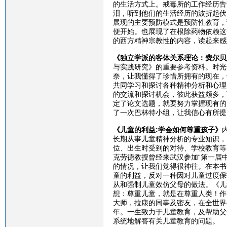
的生活方式上。戒毒所的工作经历告
泪，听到他们的生活经历的波折起伏
展现的主要预防模式是预防性教育，
便开始。也展现了在根除药物依赖这
的西方精神宗教性的内容，读起来感
《独立学派的客体关系理论：费尔贝
与实践研究》的重要参考资料。时光
奈，让我懂得了珍惜所拥有的现在，
共同学习和探讨各种精神分析和心理
的交流和探讨机会，彼此获益颇多，
定了论文选题，就要努力掌握现有的
了一次巴林特小组，让我信心有所提
《儿童的利益:学会如何尊重孩子》
长期从事儿童精神分析的专业知识，
位、出生时受到的对待、学校教育等
克劳德教授曾经来武汉参加“第一届
的情况，让我们觉得很神往。在本书
童的利益，反对一种因对儿童过度保
从和强制儿童效仿父母的做法。《儿
想：尊重儿童，就是在尊重人类！作
大师，拉康的同事及密友，在全世界
年。一生致力于儿童教育，及帮助父
系统地解答有关儿童教育的问题。