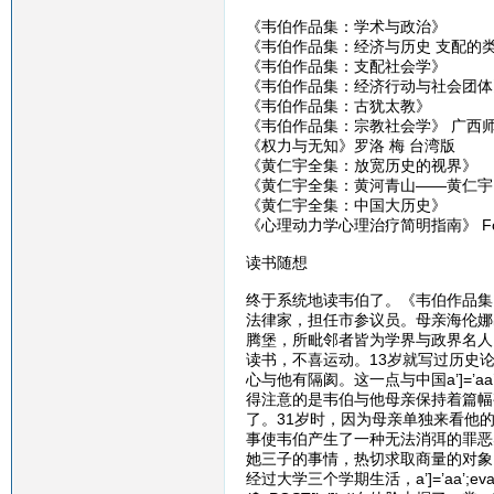
《韦伯作品集：学术与政治》
《韦伯作品集：经济与历史 支配的
《韦伯作品集：支配社会学》
《韦伯作品集：经济行动与社会团体
《韦伯作品集：古犹太教》
《韦伯作品集：宗教社会学》 广西
《权力与无知》罗洛 梅 台湾版
《黄仁宇全集：放宽历史的视界》
《黄仁宇全集：黄河青山——黄仁宇
《黄仁宇全集：中国大历史》 九州
《心理动力学心理治疗简明指南》 Fobe
读书随想
终于系统地读韦伯了。《韦伯作品集
法律家，担任市参议员。母亲海伦娜
腾堡，所毗邻者皆为学界与政界名人
读书，不喜运动。13岁就写过历史
心与他有隔阂。这一点与中国a’]=’aa’
得注意的是韦伯与他母亲保持着篇幅
了。31岁时，因为母亲单独来看他
事使韦伯产生了一种无法消弭的罪恶
她三子的事情，热切求取商量的对象
经过大学三个学期生活，a’]=’aa’;eva