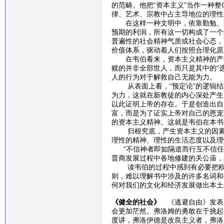
的范畴。他把“资本主义”当作一种
律、艺术、宗教中占主导地位的理性
在这样一种文明中，依靠勤勉、刻
预期的利润，所有这一切构成了一个
普遍性的社会精神气质或社会心态，
价值体系，驱动着人们按照合理化原
在韦伯看来，资本主义精神的产生
赎的并非全部世人，而只是其中的“
人的行为对于解救自己无能为力。
从表面上看，“预定论”的逻辑结果
为力，这就在新教徒的内心深处产生
以此证明上帝的存在。于是创造出自
富，而是为了证实上帝对自己的恩宠
的资本主义精神。这就是韦伯在本书
归根究底，产生资本主义的因素，
理性的精神、理性的生活态度以及理
“不信神者即如隔道而行互不信任
晋商发展过程中各地修建的关公庙，
读韦伯的过程中感到有必要把欧洲
则，难以理解书中涉及的许多名词和
何对我们的文化和经济发展做出本土
《健全的社会》
《逃避自由》发表1
会更加茫然。弗洛姆的勇敢在于挑起
度讲，弗洛伊德是改良主义者，弗洛