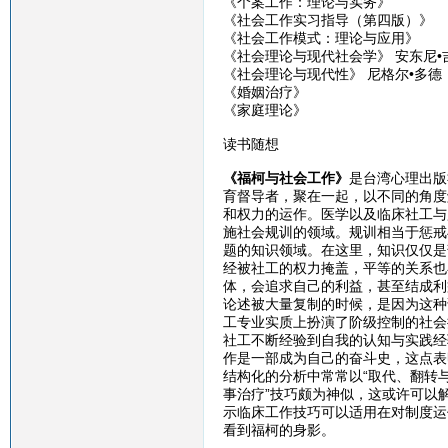
《个案工作：理论与实务》
《社会工作实习指导（第四版）》
《社会工作模式：理论与应用》
《社会理论与现代社会学》 安东尼•
《社会理论与现代性》 尼格尔•多德
《婚姻治疗》
《家庭理论》
读书随想
《福柯与社会工作》
是台湾心理出版
育督导者，聚在一起，以不同的角度
和权力的运作。医学以及临床社工与
施社会规训的领域。规训相当于惩戒
题的知识领域。在这里，知识仅仅是
经被社工的权力掩盖，平等的关系也
体，会追求自己的利益，甚至结成利
论述被大量复制的时候，是因为这种
工专业实质上扮演了阶级控制的社会
社工不断经验到自我的认知与实践经
作是一部成为自己的奋斗史，这点表
结构化的分析中常常以“取代、翻转
事治疗”技巧颇为神似，这或许可以
示临床工作技巧可以适用在对制度运
看到福柯的身影。