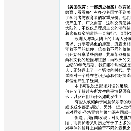
《美国教育：一部历史档案》
教育被
教育，看看每年有多少各国学子到美
了学习者与教育者的双重身份。他们
便产生了。广义而言，这种交流便具
大陆的，不仅仅是理想主义的清教徒
着这条狭窄的道路一直前行”。直到
欧洲人与新大陆上的土著人分属不
需求、分享着类似的愿望、流露出相
守着不同的信仰，信奉着不同的价值
们开始分享某些信仰，共享某些价值
两种文化的碰撞与征服，而欧洲的文
世纪60年代后期。我们那个时候还
人，正好遇上了一个骚动的时代。学
试图对一个处在意识形态和代际旋涡
和信念产生了疑问。
本书可以说是那场对话的延续。贯
何在？了解过去所发生的事情是否真
么，以及它们为什么如此发生？
有些人或倾向于同意伏尔泰的观点—
或多或少都是胡说”。另外一些人觉
者对乔治·圣塔亚娜的警句深有同感
但是，我们却发现，对历史批判最
顾，而拥护者又对历史寄予了太多的
对事件的解释上纠缠于不同的意见之