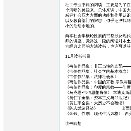
社工专业书籍的阅读，主要是为了在
个清晰的路径来。总体来讲，中国大
减轻社会压力方面的功能和作用认识
以及教育部门的懈怠，似乎还没找到
小的活动余地的。
两本社会学概论性质的书都涉及现代
师的讲座，觉得这一段的阅读对本土
方经典比照的方法读书，也许可以获
11月读书书目
《韦伯作品集：非正当性的支配——
《韦伯作品集：社会学的基本概念》
《韦伯作品集：法律社会学》
《韦伯作品集：中国的宗教 宗教与
《韦伯作品集：印度的宗教——印度
《马克思•韦伯思想肖像》 本迪克斯著
《黄仁宇全集：资本主义与21世纪》
《黄仁宇全集：大历史不会萎缩》 九
《陈志武谈经济》 山西经济出
《金钱、性别、现代生活风格》 西美尔
读书随想