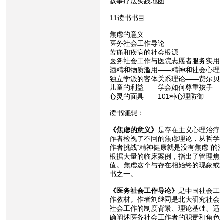
叙事疗法实践地图
11读书书目
焦虑的意义
医务社会工作导论
苦痛和疾病的社会根源
医务社会工作与医院志愿者服务实用
酒精和物质滥用——精神和社会心理
独立学派的客体关系理论——费尔贝
儿童的利益——学会如何尊重孩子
心灵的面具——101种心理防御
读书随想：
《焦虑的意义》
是存在主义心理治疗
作者检视了不同的焦虑理论，从哲学
作者挑战“精神健康就是没有焦虑”
根据大量的临床案例，指出了管理焦
值。焦虑这个与存在相始终的现象或
书之一。
《医务社会工作导论》
是中国社会工
作教材。作者刘继同是北大研究社会
社会工作的制度背景、理论基础、适
确阐述医务社会工作者的职责和角色