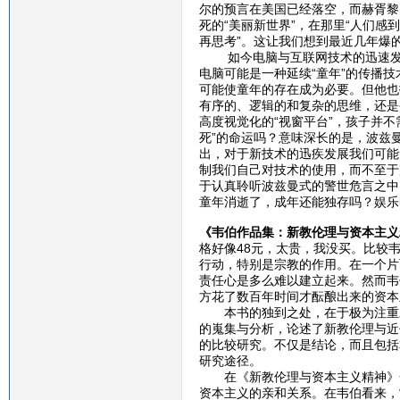
尔的预言在美国已经落空，而赫胥黎
死的“美丽新世界”，在那里“人们
再思考”。这让我们想到最近几年爆
如今电脑与互联网技术的迅速发展
电脑可能是一种延续“童年”的传播
可能使童年的存在成为必要。但他也
有序的、逻辑的和复杂的思维，还是
高度视觉化的“视窗平台”，孩子并
死”的命运吗？意味深长的是，波兹
出，对于新技术的迅疾发展我们可能
制我们自己对技术的使用，而不至于
于认真聆听波兹曼式的警世危言之中
童年消逝了，成年还能独存吗？娱乐
《韦伯作品集：新教伦理与资本主义
格好像48元，太贵，我没买。比较
行动，特别是宗教的作用。在一个片
责任心是多么难以建立起来。然而韦
方花了数百年时间才酝酿出来的资本
本书的独到之处，在于极为注重对
的嵬集与分析，论述了新教伦理与近
的比较研究。不仅是结论，而且包括
研究途径。
在《新教伦理与资本主义精神》一
资本主义的亲和关系。在韦伯看来，