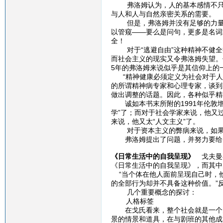
弗洛姆认为，人的基本感情不只来
与人和人与自然亲密关系的需要
但是，弗洛姆并没有足够的力量找
以管窥——要么是问句，更多是名词
全！
对于“逃避自由”这种精神不健全
而社会主义的现实又令弗洛姆失望。
5年的弗洛姆来说似乎是其信仰上的
“精神健康必须定义为社会对于人
的所谓精神病专家和心理专家，谈到
做出调整的话题。因此，各种似乎
诚如本书末所附的1991年伦敦增
学”了；而对于社会学家来说，他又过
来说，他又太“人文主义”了。
对于资本主义的弊病来说，如果马
弗洛姆提出了问题，并努力要给出
《日常生活中的自我呈现》
戈夫曼在
《日常生活中的自我呈现》，而其中
“当个体在他人面前呈现自己时，
的全部行为却并不具备这种价值。”
几个重要概念的探讨：
人格标签
在戈氏看来，整个社会就是一个大
景的情景和道具，在与剧班的其他成