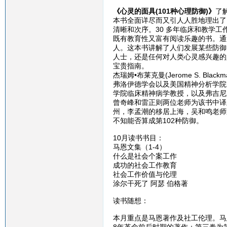
《心灵的面具(101种心理防御)》
了
本书全面详尽而又引人人胜地理出了
清晰和次序。30 多年临床和教学
既有教育性又富有阅读乐趣的书。通
人。这本书讲解了人们发展某些防御
人士，还是任何对人类心灵感兴趣的
宝贵指南。
杰瑞姆•布莱克曼(Jerome S. 
弗洛伊德学会以及美国精神分析学院
学院临床精神病学教授，以及弗吉尼
曾奇峰和雷正则两位老师为该书中译
州，李孟潮的移居上海，吴和鸣老师
不知能否算成第102种防御。
10月读书书目：
马恩文集（1-4）
什么是社会个案工作
成功的社会工作教育
社会工作价值与伦理
涂尔干死了 阿瑟 伯格著
读书随想：
本月重点是马恩著作及社工伦理。马