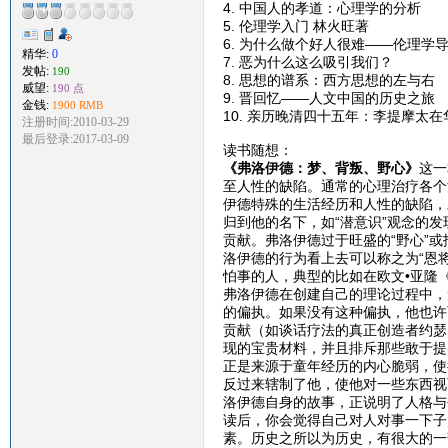
4. 中国人的孝道：心理学的分析
5. 伦理学入门 林火旺著
6. 为什么做个好人很难——伦理学
精华:
0
7. 恶为什么这么吸引我们？
发帖:
190
8. 思想的谱系：西方思想的左与右
威望:
190 点
9. 晋回忆——人文中国的历史之旅
金钱:
1900 RMB
10. 亲历晚清四十五年：李提摩太
注册时间:2010-03-29
最后登录:2017-03-09
读书随想：
《弗洛伊德：梦、背叛、野心》
这一
至人性的缺陷。通常的心理治疗各个
伊德特殊的生活经历和人性的缺陷，
归到他的名下，如“潜意识”观念的发
贡献。弗洛伊德过于旺盛的“野心”
洛伊德的行为看上去可以称之为“恩
怕事的人，典型的比如在欧文•亚隆
弗洛伊德在创建自己的理论过程中，
的偏执。如果没有这种偏执，他也许
贡献（如谈话疗法的真正创造者约瑟
现的宝贵材料，并且排斥那些敢于提
正是来源于童年经历的内心脆弱，使
反过来辖制了他，使他对一些东西视
洛伊德自身的故事，正说明了人格与
读后，你会觉得自己对人对事一下子
素。历史之所以为历史，有很大的一