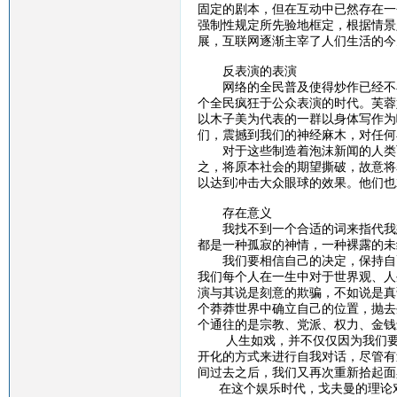
固定的剧本，但在互动中已然存在一
强制性规定所先验地框定，根据情景
展，互联网逐渐主宰了人们生活的今
反表演的表演
网络的全民普及使得炒作已经不再
个全民疯狂于公众表演的时代。芙蓉
以木子美为代表的一群以身体写作为
们，震撼到我们的神经麻木，对任何
对于这些制造着泡沫新闻的人类而
之，将原本社会的期望撕破，故意将
以达到冲击大众眼球的效果。他们也
存在意义
我找不到一个合适的词来指代我想
都是一种孤寂的神情，一种裸露的未
我们要相信自己的决定，保持自己
我们每个人在一生中对于世界观、人
演与其说是刻意的欺骗，不如说是真
个莽莽世界中确立自己的位置，抛去
个通往的是宗教、党派、权力、金钱
人生如戏，并不仅仅因为我们要在
开化的方式来进行自我对话，尽管有
间过去之后，我们又再次重新拾起面
在这个娱乐时代，戈夫曼的理论