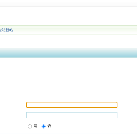
全站新帖
是
否