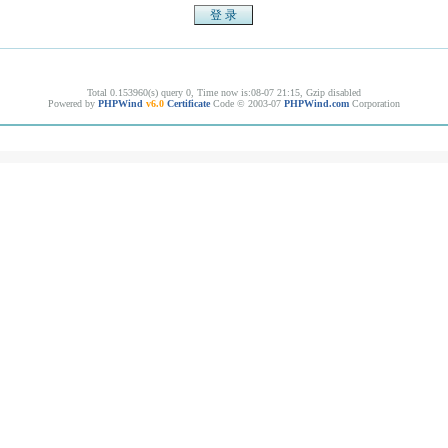
Total 0.153960(s) query 0, Time now is:08-07 21:15, Gzip disabled
Powered by
PHPWind
v6.0
Certificate
Code © 2003-07
PHPWind.com
Corporation