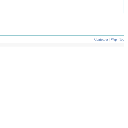
Contact us
|
Wap
|
Top