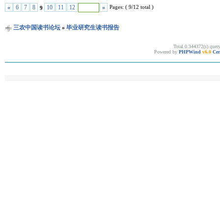
Pages: ( 9/12 total )
«
6
7
8
10
11
12
»
9
三农中国读书论坛
»
毕业研究生读书报告
Total 0.344372(s) quer
Powered by
PHPWind
v6.0
Cer