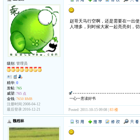
赵哥天马行空啊，还是需要在一出使
人增多，到时候大家一起亮亮剑，切
级别:
管理员
精华:
0
发帖:
765
威望:
765 点
一心一意读好书
金钱:
7650 RMB
注册时间:2008-04-12
最后登录:2016-12-21
Posted: 2011-10-15 09:08 |
83 楼
魏程林