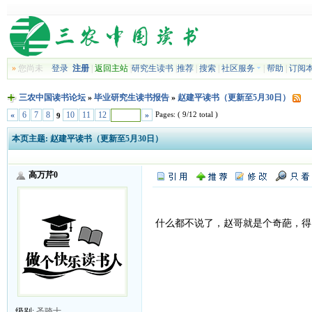
»
您尚未
登录
注册
|
返回主站
|
研究生读书
|
推荐
|
搜索
|
社区服务
|
帮助
|
订阅
三农中国读书论坛
»
毕业研究生读书报告
»
赵建平读书（更新至5月30日）
Pages: ( 9/12 total )
«
6
7
8
10
11
12
»
9
本页主题:
赵建平读书（更新至5月30日）
高万芹0
什么都不说了，赵哥就是个奇葩，得
级别:
圣骑士