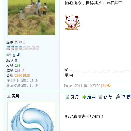
随心所欲，自得其所，乐在其中
级别:
精灵王
精华:
0
发帖:
269
威望:
269 点
学 问
金钱:
2690 RMB
注册时间:2010-03-18
最后登录:2013-11-10
Posted: 2011-10-16 23:50 |
84 楼
冯川
师兄真厉害~学习啦！