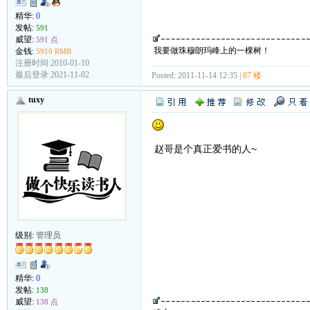
精华:
0
发帖:
591
威望:
591 点
我要做珠穆朗玛峰上的一棵树！
金钱:
5910 RMB
注册时间:2010-01-10
最后登录:2021-11-02
Posted: 2011-11-14 12:35 |
87 楼
tuxy
赵哥是个真正爱书的人~
级别:
管理员
精华:
0
发帖:
138
威望:
138 点