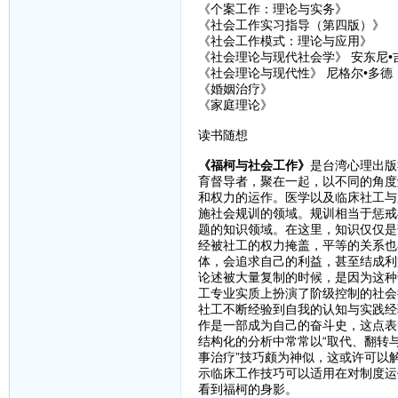
《个案工作：理论与实务》
《社会工作实习指导（第四版）》
《社会工作模式：理论与应用》
《社会理论与现代社会学》 安东尼•
《社会理论与现代性》 尼格尔•多德
《婚姻治疗》
《家庭理论》
读书随想
《福柯与社会工作》
是台湾心理出版
育督导者，聚在一起，以不同的角度
和权力的运作。医学以及临床社工与
施社会规训的领域。规训相当于惩戒
题的知识领域。在这里，知识仅仅是
经被社工的权力掩盖，平等的关系也
体，会追求自己的利益，甚至结成利
论述被大量复制的时候，是因为这种
工专业实质上扮演了阶级控制的社会
社工不断经验到自我的认知与实践经
作是一部成为自己的奋斗史，这点表
结构化的分析中常常以“取代、翻转
事治疗”技巧颇为神似，这或许可以
示临床工作技巧可以适用在对制度运
看到福柯的身影。