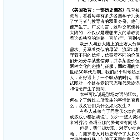
《美国教育：一部历史档案》
教育被
教育，看看每年有多少各国学子到美
了学习者与教育者的双重身份。他们
便产生了。广义而言，这种交流便具
大陆的，不仅仅是理想主义的清教徒
着这条狭窄的道路一直前行”。直到
欧洲人与新大陆上的土著人分属不
需求、分享着类似的愿望、流露出相
守着不同的信仰，信奉着不同的价值
们开始分享某些信仰，共享某些价值
两种文化的碰撞与征服，而欧洲的文
世纪60年代后期。我们那个时候还
人，正好遇上了一个骚动的时代。学
试图对一个处在意识形态和代际旋涡
和信念产生了疑问。
本书可以说是那场对话的延续。贯
何在？了解过去所发生的事情是否真
么，以及它们为什么如此发生？
有些人或倾向于同意伏尔泰的观点—
或多或少都是胡说”。另外一些人觉
者对乔治·圣塔亚娜的警句深有同感
但是，我们却发现，对历史批判最
顾，而拥护者又对历史寄予了太多的
对事件的解释上纠缠于不同的意见之