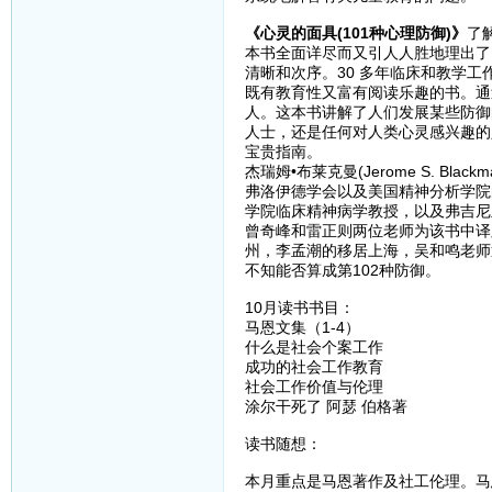
《心灵的面具(101种心理防御)》
了
本书全面详尽而又引人人胜地理出了
清晰和次序。30 多年临床和教学
既有教育性又富有阅读乐趣的书。通
人。这本书讲解了人们发展某些防御
人士，还是任何对人类心灵感兴趣的
宝贵指南。
杰瑞姆•布莱克曼(Jerome S. 
弗洛伊德学会以及美国精神分析学院
学院临床精神病学教授，以及弗吉尼
曾奇峰和雷正则两位老师为该书中译
州，李孟潮的移居上海，吴和鸣老师
不知能否算成第102种防御。
10月读书书目：
马恩文集（1-4）
什么是社会个案工作
成功的社会工作教育
社会工作价值与伦理
涂尔干死了 阿瑟 伯格著
读书随想：
本月重点是马恩著作及社工伦理。马