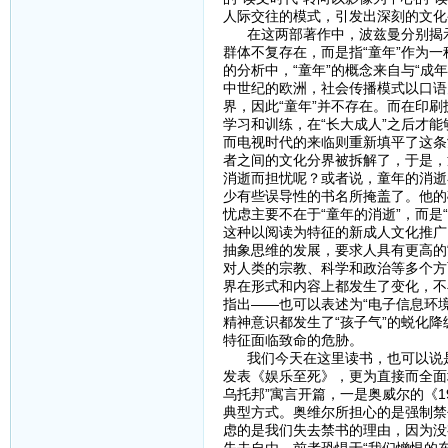
人际交往的模式，引发出深刻的文化
在这两部著作中，波兹曼分别揭示了
群体不复存在，而是指“童年”作为
的分析中，“童年”的概念来自与“成
中世纪的欧洲，社会传播模式以口语
界，因此“童年”并不存在。而在印
学习和训练，在“长大成人”之后才
而电视时代的来临则重新填平了这条
者之间的文化分界被拆解了，于是，
消逝而担忧呢？或者说，童年的消逝
少有些误导性的书名所掩盖了。他的
忧虑主要不在于“童年的消逝”，而是
这种以阅读为特征的新成人文化推广
抽象思维的发展，要求人具有更高的
对人类的宗教、科学和政治等多个方
界在形式和内容上都发生了变化，不
指出——也可以表述为“电子信息环
精神意识都发生了“孩子气”的蜕化
特征面临致命的危胁。
我们今天在这里读书，也可以说是对
发表《娱乐至死》，更为直接而全面
乌托邦”寓言开篇，一是奥威尔的《
典型方式。奥维尔所担心的是强制禁
虑的是我们失去禁书的理由，因为没