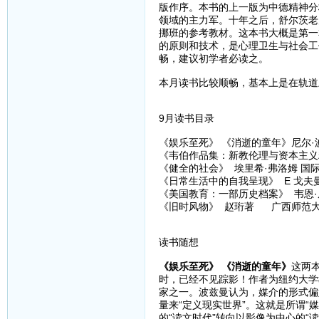
版作序。本书的上一版为中德精神分
领域的主力军。十年之后，舒尔茨老师
挪班的参考教材。这本书大概是第一
的原则和技术，是心理卫生与社会工
畅，建议初学者必读之。
本月读书比较顺畅，基本上是在轨道
9月读书目录
《娱乐至死》 《消逝的童年》尼尔·波
《韦伯作品集：新教伦理与资本主义精
《健全的社会》 埃里希·弗洛姆 
《日常生活中的自我呈现》 E 戈夫
《美国教育：一部历史档案》 韦恩·厄
《旧时风物》 赵珩著 广西师范
读书随想
《娱乐至死》 《消逝的童年》
这两
时，已经不见踪影！作者为纽约大学教
家之一。波兹曼认为，媒介的形式偏
量来“定义现实世界”。这就是所谓“
的“读文时代”转向以影像为中心的