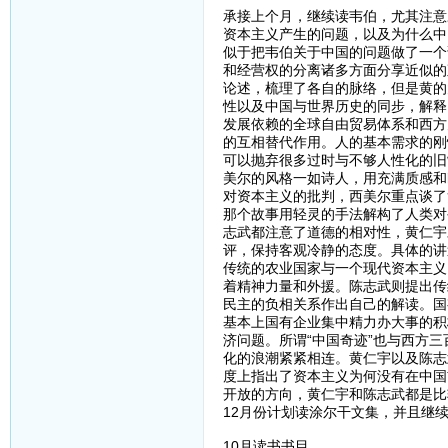
承接上个月，继续读韦伯，尤其注意
资本主义产生的问题，以及为什么中
似于把韦伯关于中国的问题做了一个
和经营权的分离诸多方面分享近似的
论述，梳理了各自的脉络，但是黄的
性以及中国与世界历史的同步，解释
发展依赖的全球自由贸易体系和西方
的互相替代作用。人的基本需求的刚
可以抛弃很多过时与不够人性化的旧
美尔的风格一如诗人，用充满质感和
对资本主义的批判，西美尔重点谈了
那个故事用轻灵的手法解构了人类对
志武都注意了道德的相对性，黄仁宇
评，保持客观冷静的态度。具体的讲
传统的农业国家与一个现代资本主义
着精神力量和外援。陈志武则提出传
民主的负相关系作出自己的解读。国
基本上国有企业集中精力办大事的积
济问题。所谓“中国奇迹”也与西方
化的浪潮紧紧相连。黄仁宇以及陈志
度上指出了资本主义为何没有在中国
开放的方向，黄仁宇和陈志武都是比
12月份计划读涂尔干文集，并且继
10月读书书目