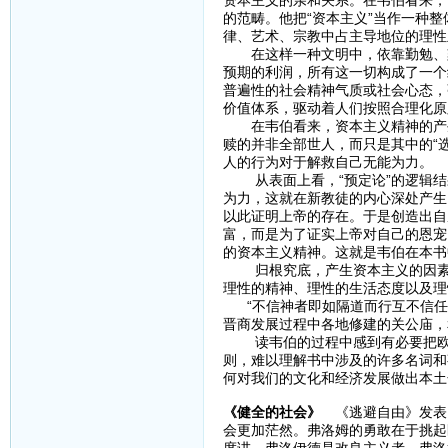
资本主义的亲和关系。在韦伯看来，
的范畴。他把“资本主义”当作一种
律、艺术、宗教中占主导地位的理性
在这样一种文明中，依靠勤勉、刻
预期的利润，所有这一切构成了一个
普遍性的社会精神气质或社会心态，
价值体系，驱动着人们按照合理化原
在韦伯看来，资本主义精神的产生
赎的并非全部世人，而只是其中的“
人的行为对于解救自己无能为力。
从表面上看，“预定论”的逻辑结果
为力，这就在新教徒的内心深处产生
以此证明上帝的存在。于是创造出自
富，而是为了证实上帝对自己的恩宠
的资本主义精神。这就是韦伯在本书
归根究底，产生资本主义的因素，
理性的精神、理性的生活态度以及理
“不信神者即如隔道而行互不信任
晋商发展过程中各地修建的关公庙，
读韦伯的过程中感到有必要把欧洲
则，难以理解书中涉及的许多名词和
何对我们的文化和经济发展做出本土
《健全的社会》
《逃避自由》发表1
会更加茫然。弗洛姆的勇敢在于挑起