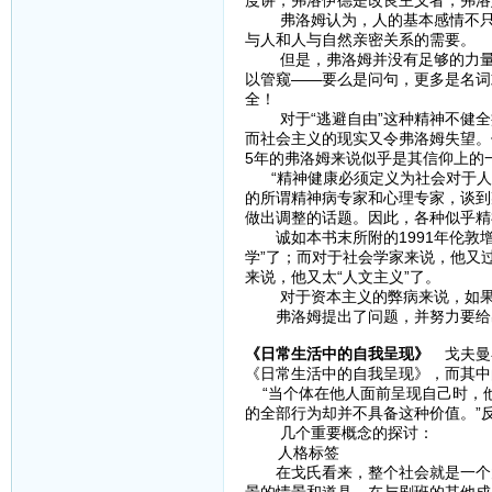
度讲，弗洛伊德是改良主义者，弗洛
弗洛姆认为，人的基本感情不只来
与人和人与自然亲密关系的需要
但是，弗洛姆并没有足够的力量找
以管窥——要么是问句，更多是名词
全！
对于“逃避自由”这种精神不健全
而社会主义的现实又令弗洛姆失望。
5年的弗洛姆来说似乎是其信仰上的
“精神健康必须定义为社会对于人
的所谓精神病专家和心理专家，谈到
做出调整的话题。因此，各种似乎
诚如本书末所附的1991年伦敦增
学”了；而对于社会学家来说，他又过
来说，他又太“人文主义”了。
对于资本主义的弊病来说，如果马
弗洛姆提出了问题，并努力要给出
《日常生活中的自我呈现》
戈夫曼在
《日常生活中的自我呈现》，而其中
“当个体在他人面前呈现自己时，
的全部行为却并不具备这种价值。”
几个重要概念的探讨：
人格标签
在戈氏看来，整个社会就是一个大