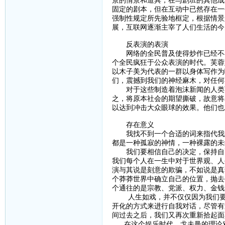
景的情景和道具，在与剧班的其他成
固定的剧本，但在互动中已然存在一
强制性规定所先验地框定，根据情景
展，互联网逐渐主宰了人们生活的今
反表演的表演
网络的全民普及使得炒作已经不再
个全民疯狂于公众表演的时代。芙蓉
以木子美为代表的一群以身体写作为
们，震撼到我们的神经麻木，对任何
对于这些制造着泡沫新闻的人类而
之，将原本社会的期望撕破，故意将
以达到冲击大众眼球的效果。他们也
存在意义
我找不到一个合适的词来指代我想
都是一种孤寂的神情，一种裸露的未
我们要相信自己的决定，保持自己
我们每个人在一生中对于世界观、人
演与其说是刻意的欺骗，不如说是真
个莽莽世界中确立自己的位置，抛去
个通往的是宗教、党派、权力、金钱
人生如戏，并不仅仅因为我们要在
开化的方式来进行自我对话，尽管有
间过去之后，我们又再次重新拾起面
在这个娱乐时代，戈夫曼的理论