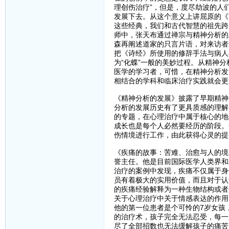
理创伤治疗”，但是，度尽劫波的人
发展下去。从这个意义上讲屈原的《
这些经典，我们和古代智慧的祖先跨
师中，张天布通过禅宗与精神分析的
森再阐述道家的只言片语，对来访者
把《诗经》所使用的修辞手法与病人
为“化蝶”一般的美妙过程。从精神
医学的学习者，可惜，在精神分析发
相结合的学科和临床治疗实践就会更
《精神分析的发展》披露了早期精神
分析的发展历史有了更具质感的理解
的专题，在心理治疗中属于核心的地
成长也是每个人必然要经历的阶段。
伤情境进行工作，由此获得心灵的提
《疾痛的故事：苦难、治愈与人的境
誉主任。他是目前国际医学人类界和
治疗的案例中发现，疾痛不仅属于身
员有着极大的实用价值，而且对于认
的疾痛经验解释为一种生物结构或者
关于心理治疗中关于情感表达的作用
他的第一位患者是个可怜的7岁女孩
的治疗术，孩子完全无法忍受，每一
尽了全部招数也无法缓解孩子的痛苦