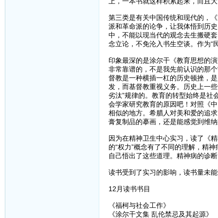
上，一本书就这样积累起来，而且大
第三类是有关中国传统和现代的，《
派和革命派的论争，让我体悟到历史
中，不能以现当代的观念去生搬硬套
念立论，不免沦入书生空谈。作为“
印象最深的是涂尔干《教育思想的演
非常靠谱的，不是我先前认识的那个
督教是一种横插一杠的历史顿挫，是
发，而基督教重视义务。历史上一些
劣汰”规律的。教育的转型始终是社
会学家研究教育的原因吧！对照《中
相似的地方。希腊人对美和爱的追求
膏复制品的摹画，还是能感觉到维纳
因为在精神卫生中心实习，读了《精
的“权力”概念有了不同的理解，精
自己悟出了这些道理。精神病的诊断
读书受到了实习的影响，读书量未能
12月读书书目
《福柯与社会工作》
《涂尔干文集 乱伦禁忌及其起源》