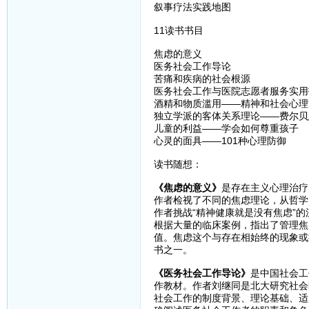
叙事疗法实践地图
11读书书目
焦虑的意义
医务社会工作导论
苦痛和疾病的社会根源
医务社会工作与医院志愿者服务实用
酒精和物质滥用——精神和社会心理
独立学派的客体关系理论——费尔贝
儿童的利益——学会如何尊重孩子
心灵的面具——101种心理防御
读书随想：
《焦虑的意义》
是存在主义心理治疗
作者检视了不同的焦虑理论，从哲学
作者挑战“精神健康就是没有焦虑”
根据大量的临床案例，指出了管理焦
值。焦虑这个与存在相始终的现象或
书之一。
《医务社会工作导论》
是中国社会工
作教材。作者刘继同是北大研究社会
社会工作的制度背景、理论基础、适