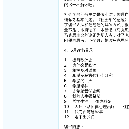
的另一种解读吧。
社会学的部分主要是做小结，整理自
概念等基本问题。《社会学的意蕴》
了读书方法和记笔记的具体方式，很
量不足，本月读了一本新书《马克思
马克思主义的论题为切入点，对马克
问题的思考。下个月计划读马克思的
4、5月读书目录
1. 极简欧洲史
2. 为什么是欧洲
3. 柏拉图对话集
4. 希腊罗马古代社会研究
5. 希腊的回声
6. 希腊精神
7. 古希腊哲学史纲
8. 我的人生很希腊
9. 哲学生涯 伽达默尔
10. 人际互动团体心理治疗——住
11. 我们台湾这些年
12. 走不出的门
读书随想：