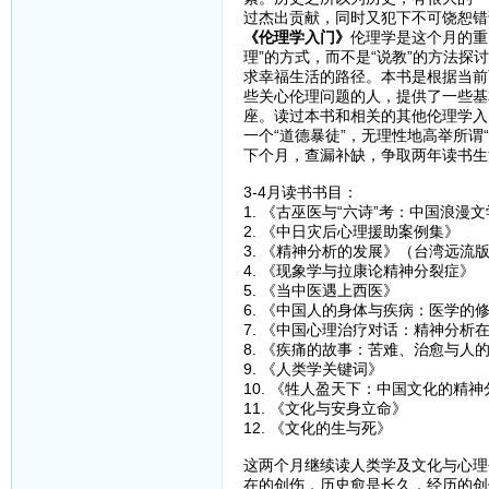
过杰出贡献，同时又犯下不可饶恕错
《伦理学入门》
伦理学是这个月的重
理”的方式，而不是“说教”的方法探
求幸福生活的路径。本书是根据当前
些关心伦理问题的人，提供了一些基
座。读过本书和相关的其他伦理学入
一个“道德暴徒”，无理性地高举所谓
下个月，查漏补缺，争取两年读书生
3-4月读书书目：
1. 《古巫医与“六诗”考：中国浪漫
2. 《中日灾后心理援助案例集》
3. 《精神分析的发展》（台湾远流
4. 《现象学与拉康论精神分裂症》
5. 《当中医遇上西医》
6. 《中国人的身体与疾病：医学的
7. 《中国心理治疗对话：精神分析
8. 《疾痛的故事：苦难、治愈与人
9. 《人类学关键词》
10. 《牲人盈天下：中国文化的精神
11. 《文化与安身立命》
12. 《文化的生与死》
这两个月继续读人类学及文化与心理
在的创伤，历史愈是长久，经历的创