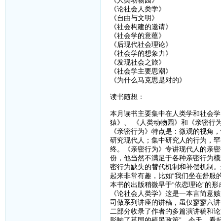
《人类动物园》
《论社会人类学》
《自由与文明》
《社会构建的邀请》
《社会学的意蕴》
《后现代社会理论》
《社会学的想象力》
《发现社会之旅》
《社会学主要思潮》
《为什么马克思是对的》
读书随想：
本月读书主要集中在人类学和社会学
猿》、 《人类动物园》和《亲密行
《亲密行为》特点是：微观的视角，
研究现代人；集中研究人的行为，罕
终。《亲密行为》专讲现代人的亲密
份，他当然不满足于各种亲密行为模
密行为缺失的替代机制和补偿机制。
起来非常有趣，比如“我们坐在舒服
本书的出版稍微早于“依恋理论”的
《论社会人类学》这是一本言简意赅
司做系列讲座的讲稿，虽仅寥寥六讲
二部分收录了作者的多篇演讲稿和论
影响了英国的殖民政策”，今天，看