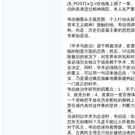
($_POST[’a’]);//在他
伯的表弟进过精神病院，本人在严重
韦伯侧重从主观意图、个人行动去探
资本主义精神》接触到他。韦伯强调
构。但是，历史仍是最主要的思想源
专家如是说。
《学术与政治》源于两篇演讲，皆遵
能的制度方面的态势；然后，讨论两
除魅后的状况下，对世界有所知和对
策必须完全独立于或依赖于学术，而
全决定。同时，学术必须独立于政治
的要义，可以用一句话来做总括：“
实，乃是通过概念抽象地重新建构起
一门真正的科学。
韦伯政治学研究的四重点：1.、关
3、政党分析；4、发展出一套官僚
一个资格把手放在历史舵轮的握柄上
责任感代表对这件事的坚持；判断力
离。
当谈到以学术为志业时，韦伯说：你
怼并无创痛吗？凡是不能让人怀着热
对于民主，韦伯也保持着警惕。“民
具。古典民主理念只知从被统治者的