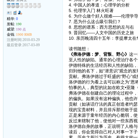
4. 中国人的孝道：心理学的分析
5. 伦理学入门 林火旺著
6. 为什么做个好人很难——伦理学
精华:
0
7. 恶为什么这么吸引我们？
发帖:
190
8. 思想的谱系：西方思想的左与右
威望:
190 点
9. 晋回忆——人文中国的历史之旅
金钱:
1900 RMB
10. 亲历晚清四十五年：李提摩太
注册时间:2010-03-29
最后登录:2017-03-09
读书随想：
《弗洛伊德：梦、背叛、野心》
这一
至人性的缺陷。通常的心理治疗各个
伊德特殊的生活经历和人性的缺陷，
归到他的名下，如“潜意识”观念的发
贡献。弗洛伊德过于旺盛的“野心”
洛伊德的行为看上去可以称之为“恩
怕事的人，典型的比如在欧文•亚隆
弗洛伊德在创建自己的理论过程中，
的偏执。如果没有这种偏执，他也许
贡献（如谈话疗法的真正创造者约瑟
现的宝贵材料，并且排斥那些敢于提
正是来源于童年经历的内心脆弱，使
反过来辖制了他，使他对一些东西视
洛伊德自身的故事，正说明了人格与
读后，你会觉得自己对人对事一下子
素。历史之所以为历史，有很大的一