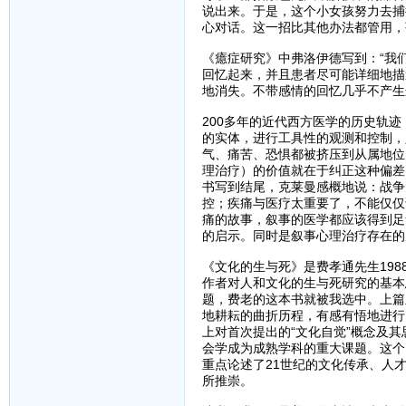
说出来。于是，这个小女孩努力去捕
心对话。这一招比其他办法都管用，
《癔症研究》中弗洛伊德写到：“我
回忆起来，并且患者尽可能详细地描
地消失。不带感情的回忆几乎不产生
200多年的近代西方医学的历史轨
的实体，进行工具性的观测和控制，
气、痛苦、恐惧都被挤压到从属地位
理治疗）的价值就在于纠正这种偏差
书写到结尾，克莱曼感概地说：战争
控；疾痛与医疗太重要了，不能仅仅
痛的故事，叙事的医学都应该得到足
的启示。同时是叙事心理治疗存在的
《文化的生与死》是费孝通先生198
作者对人和文化的生与死研究的基本
题，费老的这本书就被我选中。上篇
地耕耘的曲折历程，有感有悟地进行
上对首次提出的“文化自觉”概念及
会学成为成熟学科的重大课题。这个
重点论述了21世纪的文化传承、人
所推崇。