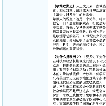
《极简欧洲史》
从三大元素：古希腊
化，相互对立，最终成为形塑欧洲文
主革命，以及波兰的被瓜分。
希腊人的观点：这是一个简单、符合
救它；日耳曼蛮族的观点：打仗是好
基督教。首先，罗马帝国变成了基督
日耳曼蛮族支持基督教。欧洲的历史
是欧洲思想的基石。15世纪的文艺复
点的颠覆，分别证明了基督教不是罗
理性、科学、进步的现代社会。权力
欧洲崛起的重要背景。
《为什么是欧洲？》
主要探讨了为什
在科技和经济长期领先的情况下却没
欧洲，特别是英国更关注工程师和企
用：政府支持创新活动；宗教领袖允
术的力量能够提供生产效率；科学家
只有英国才史无前例地把这几个条件
阻碍现代经济发展的因素被总结为：
误，不注重工程师和企业家教育以及
社会动荡而不是经济进步；缺乏创立
保护；宗教正统性对于发明和革新的
本书的重要意义是破除了欧洲中心论
有，而印度和伊斯兰国家的科学也更