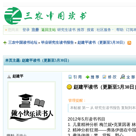
»
您尚未
登录
注册
|
返回主站
|
研究生读书
|
推荐
|
搜索
|
社区服务
|
帮助
|
订阅
三农中国读书论坛
»
毕业研究生读书报告
»
赵建平读书（更新至5月30日）
本页主题:
赵建平读书（更新至5月30日）
赵建平
赵建平读书（更新至5月30日
管理提醒：
本帖被 第一 从 研究生读书报告 复制到本区(2
2012年5月读书书目
1. 儿童精神分析 梅兰妮•克莱因著 
2. 精神分析狂潮——弗洛伊德在中
3. 弗洛伊德：梦、背叛、野心
级别:
圣骑士