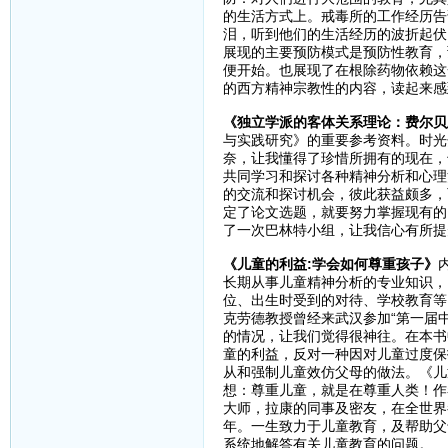
的生活方式上。戒毒所的工作经历告
泪，听到他们的生活经历的波折起伏
展现的主要预防模式是预防性教育，
便开始。也展现了在根除药物依赖这
的西方精神宗教性的内容，读起来感
《独立学派的客体关系理论：费尔贝
与实践研究》的重要参考资料。时光
奈，让我懂得了珍惜所拥有的现在，
共同学习和探讨各种精神分析和心理
的交流和探讨机会，彼此获益颇多，
定了论文选题，就要努力掌握现有的
了一次巴林特小组，让我信心有所提
《儿童的利益:学会如何尊重孩子》
长期从事儿童精神分析的专业知识，
位、出生时受到的对待、学校教育等
克劳德教授曾经来武汉参加“第一届
的情况，让我们觉得很神往。在本书
童的利益，反对一种因对儿童过度保
从和强制儿童效仿父母的做法。《儿
想：尊重儿童，就是在尊重人类！作
大师，拉康的同事及密友，在全世界
年。一生致力于儿童教育，及帮助父
系统地解答有关儿童教育的问题。