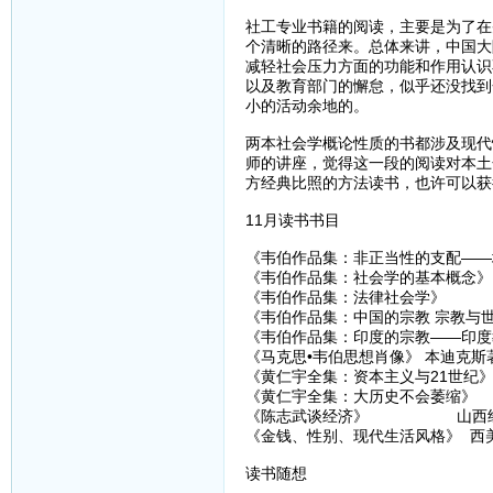
社工专业书籍的阅读，主要是为了在
个清晰的路径来。总体来讲，中国大
减轻社会压力方面的功能和作用认识
以及教育部门的懈怠，似乎还没找到
小的活动余地的。
两本社会学概论性质的书都涉及现代
师的讲座，觉得这一段的阅读对本土
方经典比照的方法读书，也许可以获
11月读书书目
《韦伯作品集：非正当性的支配——
《韦伯作品集：社会学的基本概念》
《韦伯作品集：法律社会学》
《韦伯作品集：中国的宗教 宗教与
《韦伯作品集：印度的宗教——印度
《马克思•韦伯思想肖像》 本迪克斯著
《黄仁宇全集：资本主义与21世纪》
《黄仁宇全集：大历史不会萎缩》 九
《陈志武谈经济》 山西经济出
《金钱、性别、现代生活风格》 西美尔
读书随想