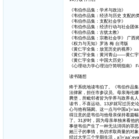
《韦伯作品集：学术与政治》
《韦伯作品集：经济与历史 支配的
《韦伯作品集：支配社会学》
《韦伯作品集：经济行动与社会团体
《韦伯作品集：古犹太教》
《韦伯作品集：宗教社会学》 广西
《权力与无知》罗洛 梅 台湾版
《黄仁宇全集：放宽历史的视界》
《黄仁宇全集：黄河青山——黄仁宇
《黄仁宇全集：中国大历史》 九州
《心理动力学心理治疗简明指南》 Fobe
读书随想
终于系统地读韦伯了。《韦伯作品集
法律家，担任市参议员。母亲海伦娜
腾堡，所毗邻者皆为学界与政界名人
读书，不喜运动。13岁就写过历史
心与他有隔阂。这一点与中国a’]=’aa’
得注意的是韦伯与他母亲保持着篇幅
了。31岁时，因为母亲单独来看他
事使韦伯产生了一种无法消弭的罪恶
她三子的事情，热切求取商量的对象
经过大学三个学期生活，a’]=’aa’;eva