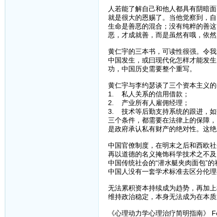
人若能了解自己和他人都具有阴暗面
就是很大的恩赐了。当他觉察到，自
生命是善恶的混合；没有纯粹的善这
恶，才成就善，而是虽然有哦，依然
黄仁宇的三本书，可读性很强。令我
中国发生，或曰现代化怎样才能发生
功，中国历史需要整个重写。
黄仁宇与李约瑟谈了三个资本主义的
1. 私人关系的信用借款；
2. 产业所有人雇佣经理；
3. 技术等后勤支持系统的跟进，
三个条件，都需要在法律上的保障，
是政府承认私有财产的绝对性。这绝
中国官僚制度，在明末之后和西欧社
再以道德的名义掩饰科学技术之不及
中国传统社会的“潜水艇夹肉面包”
中国人没有一套学术标准去区分伦理
无法累积资本持续成为趋势，再加上
维持政治稳定，本身无法成为在本质
《心理动力学心理治疗简明指南》 Fo