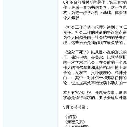
8年革命前后时期的著作；第三卷为
作；最后一卷为书信专卷，这一卷也
构，为进一步学习打下基础。体会到
令人佩服。
《社会工作价值与伦理》谈到：“社
责任。社会工作的使命的争议焦点是
为个人问题是由于社会结构的缺失而
理，这些恰恰是我们现在最欠缺的，
《涂尔干死了》以悬疑小说的形式的
干、弗洛伊德、齐美尔、比阿特丽斯
的一次学术讨论会，在会前的一个晚
伟大的福尔摩斯和其搭档华生博士深
争论，女权主、义种族理论、精神分
白……其中，对涂尔干和弗洛伊德的
论，也是提高效率增强读书动力的一
本月有实习汇报、开题等杂事，影响
状态是值得追求的。要学会适应外部
9月读书书目：
《裸猿》
《亲密关系》