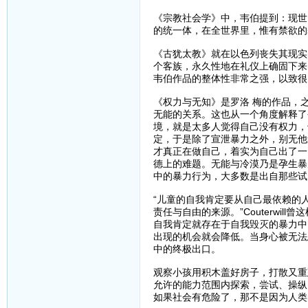
《宗教社会学》中，韦伯提到：现世
的统一体，在全世界里，惟有禁欲的
《古犹太教》就在以色列丧失其现实
个客族，永久性地在礼仪上确固下来
韦伯作品的整体性非常之强，以致很
《权力与无知》是罗洛 梅的作品，
无能的关系。这也从一个角度解释了
境，就是太多人觉得自己没有权力，
定，于是除了宣泄暴力之外，别无他
才真正在做自己，着实为自己出了一
德上的难题。无能与冷漠乃是孕生暴
中的暴力行为，大多数是出自那些试
“儿童的自我肯定要从自己最依赖的
责任与自由的来源。”Couterwill曾
自我肯定就存在于自我毁灭的暴力中
出现的机会就会降低。当身心被无法
中的终极出口。
观察小孩用积木盖好房子，打散又重
允许的能力范围内探索，尝试、操纵
如果社会有危险了，那不是因为人类