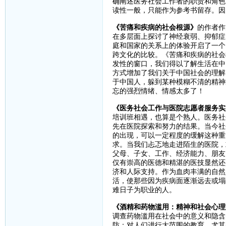
确阐述医务社会工作者的职责和角色
读性一般，只能作为参考书留存。因
《苦痛和疾病的社会根源》
的作者作
在多层面上探讨了神经衰弱、抑郁症
庭和国家的关系上的体验开启了一个
跨文化的比较。《苦痛和疾病的社会
发性的窗口，我们得以了解生活在中
方式增加了我们关于中国社会的理解
于中国人，躲到某种模糊不清的精神
忘的强烈情绪、情感太多了！
《医务社会工作与医院志愿者服务实
培训班相遇，也算是个熟人。医务社
先在医院探索和努力的结果。当今社
的出现，可以一定程度的缓解这种重
求。当我们忐忑地走进陌生的医院，
父母、子女、工作、经济能力、朋友
仅有崇高的医德和精湛的医技显然还
济和人际支持。作为血肉丰满的自然
活，使那些因为疾病面逐渐远去或塌
难日子为职业的人。
《酒精和药物滥用：精神和社会心理
调查药物滥用在社会中的意义和隐含
防：对人们进行大范围的教育，尤其