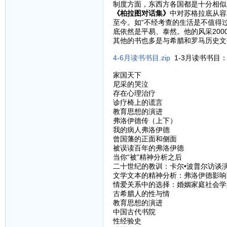
制度方面，东西方各国都是十分相似
《柏拉图对话集》
中对苏格拉底从容
至今。如“不经考查的生活是不值得
底依然是平易、泰然。他的风采200
其他的书也多是与希腊和罗马历史文
4-6月读书书目.zip
1-3月读书书目
家国天下
尼采的哭泣
存在心理治疗
诊疗椅上的谎言
教育思想的演进
弗洛伊德传（上下）
我的病人弗洛伊德
曾国藩的正面和侧面
被误读百年的弗洛伊德
当你“被”精神分析之后
二十世纪的教训：卡尔•波普尔访谈
文学文本的精神分析：弗洛伊德影响
情爱关系中的选择：婚姻家庭社会学
古希腊人的性与情
教育思想的演进
中国古代书院
性经验史