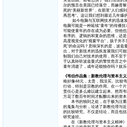
失去自由。前者恐惧于“我们憎恨的
尔的预言在美国已经落空，而赫胥黎
死的“美丽新世界”，在那里“人们
再思考”。这让我们想到最近几年爆
如今电脑与互联网技术的迅速发展
电脑可能是一种延续“童年”的传播
可能使童年的存在成为必要。但他也
有序的、逻辑的和复杂的思维，还是
高度视觉化的“视窗平台”，孩子并
死”的命运吗？意味深长的是，波兹
出，对于新技术的迅疾发展我们可能
制我们自己对技术的使用，而不至于
于认真聆听波兹曼式的警世危言之中
童年消逝了，成年还能独存吗？娱乐
《韦伯作品集：新教伦理与资本主义
格好像48元，太贵，我没买。比较
行动，特别是宗教的作用。在一个片
责任心是多么难以建立起来。然而韦
方花了数百年时间才酝酿出来的资本
本书的独到之处，在于极为注重对
的嵬集与分析，论述了新教伦理与近
的比较研究。不仅是结论，而且包括
研究途径。
在《新教伦理与资本主义精神》一