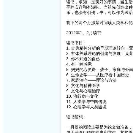
读书，求知，是美好的事情，当生活
平静安详和有滋味。当祖先创造出种
乐，也会有创伤，书，可以作为医治
剩下的两个月抓紧时间读人类学和伦
2012年1、2月读书
读书书目：
1. 古典精神分析的早期理论转向：
2. 客体关系理论的创建与发展：克
3. 你不知道的自己
4. 有一种感觉
5. 妈妈的心灵课：孩子、家庭与外
6. 生命史学——从医疗看中国历史
7. 家庭治疗——理论与方法
8. 文化与精神医学
9. 文化与心理治疗
10. 流行病与文化
11. 人类学与中国传统
12. 心理学与人类困境
读书随想：
一月份的阅读主要是为论文做准备，
属于弗洛伊德的同事和学生，紧接着