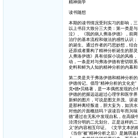
精神病学
读书随想
本期的读书情况受到实习的影响，三
以上书目大致分三大类：第一类是与
泣》、《我的病人弗洛伊德》，前两
治疗的基本流程和做法的感性认识；
的诞生。通过作者的巧思妙想，结合
还原或者重构了精神分析诞生的那灵
人弗洛伊德》具有侦探小说的风格，
动，一条是对与弗洛伊德有密切联系
史料和鲜为人知的精神分析的内幕和
第二类是关于弗洛伊德和精神分析的
伊德传记。倡导“精神分析的文化史
克•德•贝格著，是一本偶然发现的
伊德的把握远远超过心理学和医学界
新鲜的图片，可说是图文并茂。误读
是那种离经叛道，胆大妄为，如洪水
对他的片面概括吗？误读百年而兴味
德“通过在无私中发现自私，在高级
泾渭分明的二元划分。正是这样的二
义”的内容相互印证。《文学文本的
《当你“被”精神分析之后》是施琪