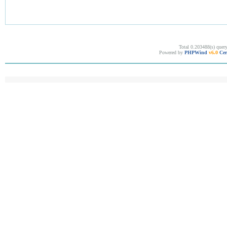
Total 0.203488(s) quer
Powered by
PHPWind
v6.0
Cer