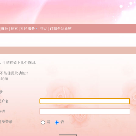
|
推荐
|
搜索
|
社区服务
|
帮助
|
订阅全站新帖
，可能有如下几个原因:
不能使用此功能!!
录论坛
录
用户名
密码
隐身登录
是
否