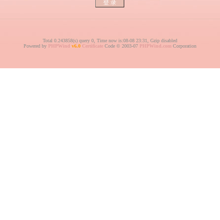
Total 0.243858(s) query 0, Time now is:08-08 23:31, Gzip disabled
Powered by
PHPWind
v6.0
Certificate
Code © 2003-07
PHPWind.com
Corporation