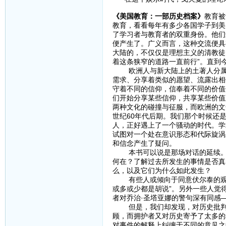
《美国教育：一部历史档案》
教育被
教育，看看每年有多少各国学子到美
了学习者与教育者的双重身份。他们
便产生了。广义而言，这种交流便具
大陆的，不仅仅是理想主义的清教徒
着这条狭窄的道路一直前行”。直到
欧洲人与新大陆上的土著人分属不
需求、分享着类似的愿望、流露出相
守着不同的信仰，信奉着不同的价值
们开始分享某些信仰，共享某些价值
两种文化的碰撞与征服，而欧洲的文
世纪60年代后期。我们那个时候还
人，正好遇上了一个骚动的时代。学
试图对一个处在意识形态和代际旋涡
和信念产生了疑问。
本书可以说是那场对话的延续。贯
何在？了解过去所发生的事情是否真
么，以及它们为什么如此发生？
有些人或倾向于同意伏尔泰的观点—
或多或少都是胡说”。另外一些人觉
者对乔治·圣塔亚娜的警句深有同感
但是，我们却发现，对历史批判最
顾，而拥护者又对历史寄予了太多的
对事件的解释上纠缠于不同的意见之