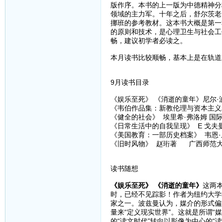
版作序。本书的上一版为中德精神分
领域的主力军。十年之后，舒尔茨老师
挪班的参考教材。这本书大概是第一
的原则和技术，是心理卫生与社会工
畅，建议初学者必读之。
本月读书比较顺畅，基本上是在轨道
9月读书目录
《娱乐至死》 《消逝的童年》尼尔·波
《韦伯作品集：新教伦理与资本主义精
《健全的社会》 埃里希·弗洛姆 
《日常生活中的自我呈现》 E 戈夫
《美国教育：一部历史档案》 韦恩·厄
《旧时风物》 赵珩著 广西师范
读书随想
《娱乐至死》 《消逝的童年》
这两
时，已经不见踪影！作者为纽约大学教
家之一。波兹曼认为，媒介的形式偏
量来“定义现实世界”。这就是所谓“
的“读文时代”转向以影像为中心的