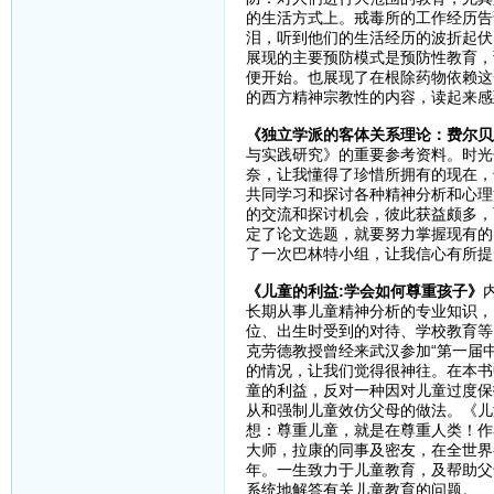
的生活方式上。戒毒所的工作经历告
泪，听到他们的生活经历的波折起伏
展现的主要预防模式是预防性教育，
便开始。也展现了在根除药物依赖这
的西方精神宗教性的内容，读起来感
《独立学派的客体关系理论：费尔贝
与实践研究》的重要参考资料。时光
奈，让我懂得了珍惜所拥有的现在，
共同学习和探讨各种精神分析和心理
的交流和探讨机会，彼此获益颇多，
定了论文选题，就要努力掌握现有的
了一次巴林特小组，让我信心有所提
《儿童的利益:学会如何尊重孩子》
长期从事儿童精神分析的专业知识，
位、出生时受到的对待、学校教育等
克劳德教授曾经来武汉参加“第一届
的情况，让我们觉得很神往。在本书
童的利益，反对一种因对儿童过度保
从和强制儿童效仿父母的做法。《儿
想：尊重儿童，就是在尊重人类！作
大师，拉康的同事及密友，在全世界
年。一生致力于儿童教育，及帮助父
系统地解答有关儿童教育的问题。