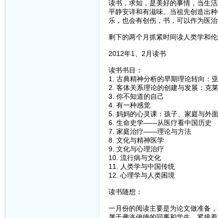
读书，求知，是美好的事情，当生活
平静安详和有滋味。当祖先创造出种
乐，也会有创伤，书，可以作为医治
剩下的两个月抓紧时间读人类学和伦
2012年1、2月读书
读书书目：
1. 古典精神分析的早期理论转向：
2. 客体关系理论的创建与发展：克
3. 你不知道的自己
4. 有一种感觉
5. 妈妈的心灵课：孩子、家庭与外
6. 生命史学——从医疗看中国历史
7. 家庭治疗——理论与方法
8. 文化与精神医学
9. 文化与心理治疗
10. 流行病与文化
11. 人类学与中国传统
12. 心理学与人类困境
读书随想：
一月份的阅读主要是为论文做准备，
属于弗洛伊德的同事和学生，紧接着