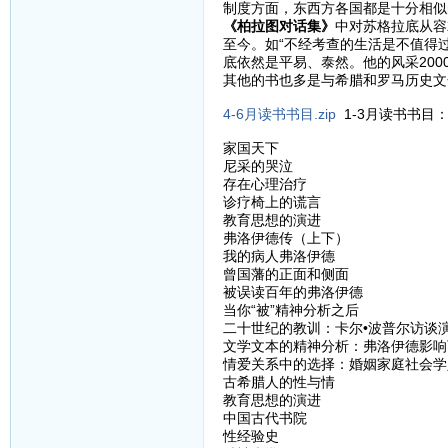
制度方面，东西方各国都是十分相似
《柏拉图对话集》
中对苏格拉底从容
至今。如“不经考查的生活是不值得
底依然是平易、泰然。他的风采200
其他的书也多是与希腊和罗马历史文
4-6月读书书目.zip
1-3月读书书目
家国天下
尼采的哭泣
存在心理治疗
诊疗椅上的谎言
教育思想的演进
弗洛伊德传（上下）
我的病人弗洛伊德
曾国藩的正面和侧面
被误读百年的弗洛伊德
当你“被”精神分析之后
二十世纪的教训：卡尔•波普尔访谈
文学文本的精神分析：弗洛伊德影响
情爱关系中的选择：婚姻家庭社会学
古希腊人的性与情
教育思想的演进
中国古代书院
性经验史