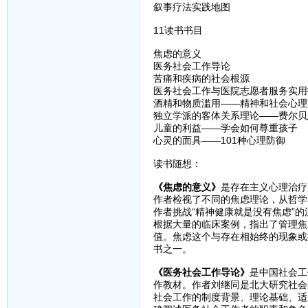
叙事疗法实践地图
11读书书目
焦虑的意义
医务社会工作导论
苦痛和疾病的社会根源
医务社会工作与医院志愿者服务实用
酒精和物质滥用——精神和社会心理
独立学派的客体关系理论——费尔贝
儿童的利益——学会如何尊重孩子
心灵的面具——101种心理防御
读书随想：
《焦虑的意义》
是存在主义心理治疗
作者检视了不同的焦虑理论，从哲学
作者挑战“精神健康就是没有焦虑”
根据大量的临床案例，指出了管理焦
值。焦虑这个与存在相始终的现象或
书之一。
《医务社会工作导论》
是中国社会工
作教材。作者刘继同是北大研究社会
社会工作的制度背景、理论基础、适