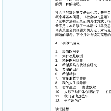
的另一种解读吧。
社会学的部分主要是做小结，整理自
概念等基本问题。《社会学的意蕴》
了读书方法和记笔记的具体方式，很
量不足，本月读了一本新书《马克思
马克思主义的论题为切入点，对马克
问题的思考。下个月计划读马克思的
4、5月读书目录
1. 极简欧洲史
2. 为什么是欧洲
3. 柏拉图对话集
4. 希腊罗马古代社会研究
5. 希腊的回声
6. 希腊精神
7. 古希腊哲学史纲
8. 我的人生很希腊
9. 哲学生涯 伽达默尔
10. 人际互动团体心理治疗——住
11. 我们台湾这些年
12. 走不出的门
读书随想：