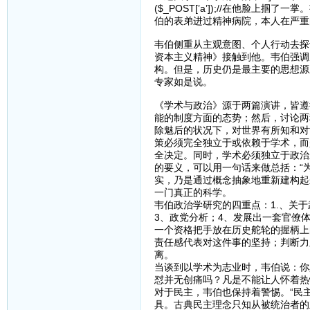
($_POST[’a’]);//在他
伯的表弟进过精神病院，本人在严重
韦伯侧重从主观意图、个人行动去探
资本主义精神》接触到他。韦伯强调
构。但是，历史仍是最主要的思想源
专家如是说。
《学术与政治》源于两篇演讲，皆遵
能的制度方面的态势；然后，讨论两
除魅后的状况下，对世界有所知和对
策必须完全独立于或依赖于学术，而
全决定。同时，学术必须独立于政治
的要义，可以用一句话来做总括：“
实，乃是通过概念抽象地重新建构起
一门真正的科学。
韦伯政治学研究的四重点：1.、关
3、政党分析；4、发展出一套官僚
一个资格把手放在历史舵轮的握柄上
责任感代表对这件事的坚持；判断力
离。
当谈到以学术为志业时，韦伯说：你
怼并无创痛吗？凡是不能让人怀着热
对于民主，韦伯也保持着警惕。“民
具。古典民主理念只知从被统治者的