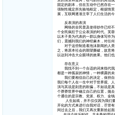
景的情景和道具，在与剧班的其他成
固定的剧本，但在互动中已然存在一
强制性规定所先验地框定，根据情景
展，互联网逐渐主宰了人们生活的今
反表演的表演
网络的全民普及使得炒作已经不再
个全民疯狂于公众表演的时代。芙蓉
以木子美为代表的一群以身体写作为
们，震撼到我们的神经麻木，对任何
对于这些制造着泡沫新闻的人类而
之，将原本社会的期望撕破，故意将
以达到冲击大众眼球的效果。他们也
存在意义
我找不到一个合适的词来指代我想
都是一种孤寂的神情，一种裸露的未
我们要相信自己的决定，保持自己
我们每个人在一生中对于世界观、人
演与其说是刻意的欺骗，不如说是真
个莽莽世界中确立自己的位置，抛去
个通往的是宗教、党派、权力、金钱
人生如戏，并不仅仅因为我们要在
开化的方式来进行自我对话，尽管有
间过去之后，我们又再次重新拾起面
在这个娱乐时代，戈夫曼的理论