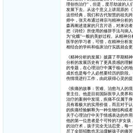
理创伤治疗”，但是，度尽劫波的人
发展下去。从这个意义上讲屈原的《
这些经典，我们和古代智慧的祖先跨
师中，张天布通过禅宗与精神分析的
森再阐述道家的只言片语，对来访者
把《诗经》所使用的修辞手法与病人
为“化蝶”一般的美妙过程。从精神
医学的学习者，可惜，在精神分析发
相结合的学科和临床治疗实践就会更
《精神分析的发展》披露了早期精神
分析的发展历史有了更具质感的理解
的专题，在心理治疗中属于核心的地
成长也是每个人必然要经历的阶段。
伤情境进行工作，由此获得心灵的提
《疾痛的故事：苦难、治愈与人的境
誉主任。他是目前国际医学人类界和
治疗的案例中发现，疾痛不仅属于身
员有着极大的实用价值，而且对于认
的疾痛经验解释为一种生物结构或者
关于心理治疗中关于情感表达的作用
他的第一位患者是个可怜的7岁女孩
的治疗术，孩子完全无法忍受，每一
尽了全部招数也无法缓解孩子的痛苦