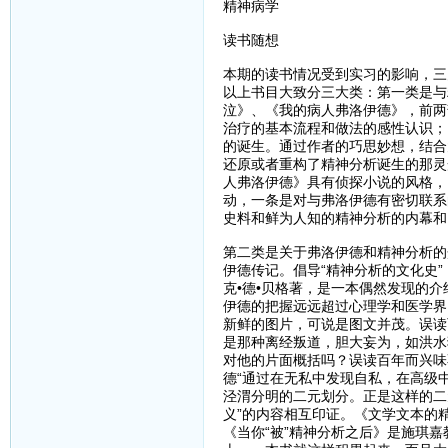
精神病学
读书随想
本期的读书情况受到实习的影响，三
以上书目大致分三大类：第一类是与
泣》、《我的病人弗洛伊德》，前两
治疗的基本流程和做法的感性认识；
的诞生。通过作者的巧思妙想，结合
还原或者重构了精神分析诞生的那灵
人弗洛伊德》具有侦探小说的风格，
动，一条是对与弗洛伊德有密切联系
史料和鲜为人知的精神分析的内幕和
第二类是关于弗洛伊德和精神分析的
伊德传记。倡导“精神分析的文化史
克•德•贝格著，是一本偶然发现的
伊德的把握远远超过心理学和医学界
新鲜的图片，可说是图文并茂。误读
是那种离经叛道，胆大妄为，如洪水
对他的片面概括吗？误读百年而兴味
德“通过在无私中发现自私，在高级
泾渭分明的二元划分。正是这样的二
义”的内容相互印证。《文学文本的
《当你“被”精神分析之后》是施琪