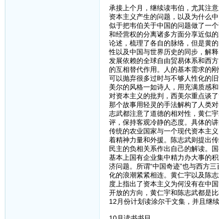
承接上个月，继续读韦伯，尤其注意
资本主义产生的问题，以及为什么中
似于把韦伯关于中国的问题做了一个
和经营权的分离诸多方面分享近似的
论述，梳理了各自的脉络，但是黄的
性以及中国与世界历史的同步，解释
发展依赖的全球自由贸易体系和西方
的互相替代作用。人的基本需求的刚
可以抛弃很多过时与不够人性化的旧
美尔的风格一如诗人，用充满质感和
对资本主义的批判，西美尔重点谈了
那个故事用轻灵的手法解构了人类对
志武都注意了道德的相对性，黄仁宇
评，保持客观冷静的态度。具体的讲
传统的农业国家与一个现代资本主义
着精神力量和外援。陈志武则提出传
民主的负相关系作出自己的解读。国
基本上国有企业集中精力办大事的积
济问题。所谓“中国奇迹”也与西方
化的浪潮紧紧相连。黄仁宇以及陈志
度上指出了资本主义为何没有在中国
开放的方向，黄仁宇和陈志武都是比
12月份计划读涂尔干文集，并且继
10月读书书目