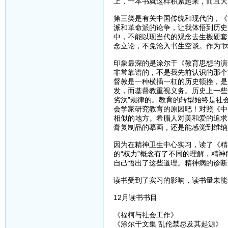
上，一本书就这样积累起来，而且大
第三类是有关中国传统和现代的，《
派和革命派的论争，让我体悟到历史
中，不能以现当代的观念去生搬硬套
念立论，不免沦入书生空谈。作为“
印象最深的是涂尔干《教育思想的演
非常靠谱的，不是我先前认识的那个
督教是一种横插一杠的历史顿挫，是
发，而基督教重视义务。历史上一些
劣汰”规律的。教育的转型始终是社
会学家研究教育的原因吧！对照《中
相似的地方。希腊人对美和爱的追求
膏复制品的摹画，还是能感觉到维纳
因为在精神卫生中心实习，读了《精
的“权力”概念有了不同的理解，精
自己悟出了这些道理。精神病的诊断
读书受到了实习的影响，读书量未能
12月读书书目
《福柯与社会工作》
《涂尔干文集 乱伦禁忌及其起源》