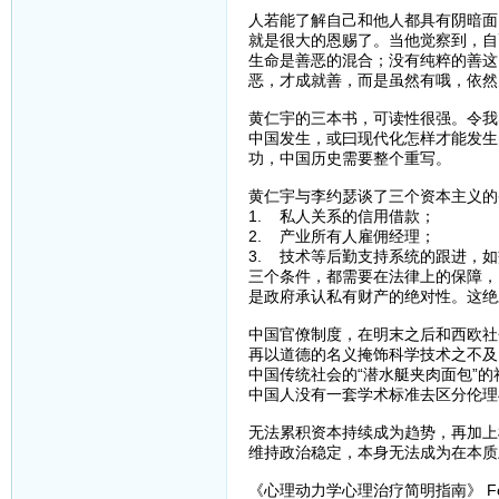
人若能了解自己和他人都具有阴暗面
就是很大的恩赐了。当他觉察到，自
生命是善恶的混合；没有纯粹的善这
恶，才成就善，而是虽然有哦，依然
黄仁宇的三本书，可读性很强。令我
中国发生，或曰现代化怎样才能发生
功，中国历史需要整个重写。
黄仁宇与李约瑟谈了三个资本主义的
1. 私人关系的信用借款；
2. 产业所有人雇佣经理；
3. 技术等后勤支持系统的跟进，
三个条件，都需要在法律上的保障，
是政府承认私有财产的绝对性。这绝
中国官僚制度，在明末之后和西欧社
再以道德的名义掩饰科学技术之不及
中国传统社会的“潜水艇夹肉面包”
中国人没有一套学术标准去区分伦理
无法累积资本持续成为趋势，再加上
维持政治稳定，本身无法成为在本质
《心理动力学心理治疗简明指南》 Fo