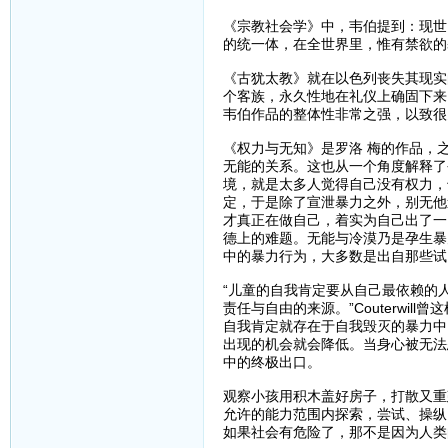
《宗教社会学》中，韦伯提到：现世
的统一体，在全世界里，惟有禁欲的
《古犹太教》就在以色列丧失其现实
个客族，永久性地在礼仪上确固下来
韦伯作品的整体性非常之强，以致很
《权力与无知》是罗洛 梅的作品，
无能的关系。这也从一个角度解释了
境，就是太多人觉得自己没有权力，
定，于是除了宣泄暴力之外，别无他
才真正在做自己，着实为自己出了一
德上的难题。无能与冷漠乃是孕生暴
中的暴力行为，大多数是出自那些试
“儿童的自我肯定要从自己最依赖的
责任与自由的来源。”Couterwill曾
自我肯定就存在于自我毁灭的暴力中
出现的机会就会降低。当身心被无法
中的终极出口。
观察小孩用积木盖好房子，打散又重
允许的能力范围内探索，尝试、操纵
如果社会有危险了，那不是因为人类