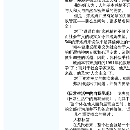
度讲，弗洛伊德是改良主义者，弗洛
弗洛姆认为，人的基本感情不只来
与人和人与自然亲密关系的需要
但是，弗洛姆并没有足够的力量找
以管窥——要么是问句，更多是名词
全！
对于“逃避自由”这种精神不健全
而社会主义的现实又令弗洛姆失望。
5年的弗洛姆来说似乎是其信仰上的
“精神健康必须定义为社会对于人
的所谓精神病专家和心理专家，谈到
做出调整的话题。因此，各种似乎
诚如本书末所附的1991年伦敦增
学”了；而对于社会学家来说，他又过
来说，他又太“人文主义”了。
对于资本主义的弊病来说，如果马
弗洛姆提出了问题，并努力要给出
《日常生活中的自我呈现》
戈夫曼在
《日常生活中的自我呈现》，而其中
“当个体在他人面前呈现自己时，
的全部行为却并不具备这种价值。”
几个重要概念的探讨：
人格标签
在戈氏看来，整个社会就是一个大