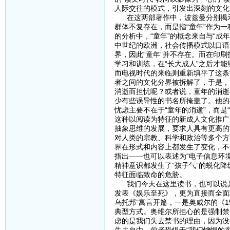
人际交往的模式，引发出深刻的文化
在这两部著作中，波兹曼分别揭示了
群体不复存在，而是指“童年”作为
的分析中，“童年”的概念来自与“成
中世纪的欧洲，社会传播模式以口语
界，因此“童年”并不存在。而在印
学习和训练，在“长大成人”之后才
而电视时代的来临则重新填平了这条
者之间的文化分界被拆解了，于是，
消逝而担忧呢？或者说，童年的消逝
少有些误导性的书名所掩盖了。他的
忧虑主要不在于“童年的消逝”，而是
这种以阅读为特征的新成人文化推广
抽象思维的发展，要求人具有更高的
对人类的宗教、科学和政治等多个方
界在形式和内容上都发生了变化，不
指出——也可以表述为“电子信息环
精神意识都发生了“孩子气”的蜕化
特征面临致命的危胁。
我们今天在这里读书，也可以说是对
发表《娱乐至死》，更为直接而全面
乌托邦”寓言开篇，一是奥威尔的《
典型方式。奥维尔所担心的是强制禁
虑的是我们失去禁书的理由，因为没