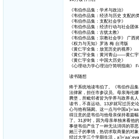
《韦伯作品集：学术与政治》
《韦伯作品集：经济与历史 支配的
《韦伯作品集：支配社会学》
《韦伯作品集：经济行动与社会团体
《韦伯作品集：古犹太教》
《韦伯作品集：宗教社会学》 广西
《权力与无知》罗洛 梅 台湾版
《黄仁宇全集：放宽历史的视界》
《黄仁宇全集：黄河青山——黄仁宇
《黄仁宇全集：中国大历史》 九州
《心理动力学心理治疗简明指南》 Fobe
读书随想
终于系统地读韦伯了。《韦伯作品集
法律家，担任市参议员。母亲海伦娜
腾堡，所毗邻者皆为学界与政界名人
读书，不喜运动。13岁就写过历史
心与他有隔阂。这一点与中国a’]=’aa’
得注意的是韦伯与他母亲保持着篇幅
了。31岁时，因为母亲单独来看他
事使韦伯产生了一种无法消弭的罪恶
她三子的事情，热切求取商量的对象
经过大学三个学期生活，a’]=’aa’;eva