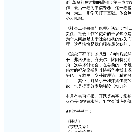
8年革命前后时期的著作；第三卷为
作；最后一卷为书信专卷，这一卷也
构，为进一步学习打下基础。体会到
令人佩服。
《社会工作价值与伦理》谈到：“社
责任。社会工作的使命的争议焦点是
为个人问题是由于社会结构的缺失而
理，这些恰恰是我们现在最欠缺的，
《涂尔干死了》以悬疑小说的形式的
干、弗洛伊德、齐美尔、比阿特丽斯
的一次学术讨论会，在会前的一个晚
伟大的福尔摩斯和其搭档华生博士深
争论，女权主、义种族理论、精神分
白……其中，对涂尔干和弗洛伊德的
论，也是提高效率增强读书动力的一
本月有实习汇报、开题等杂事，影响
状态是值得追求的。要学会适应外部
9月读书书目：
《裸猿》
《亲密关系》