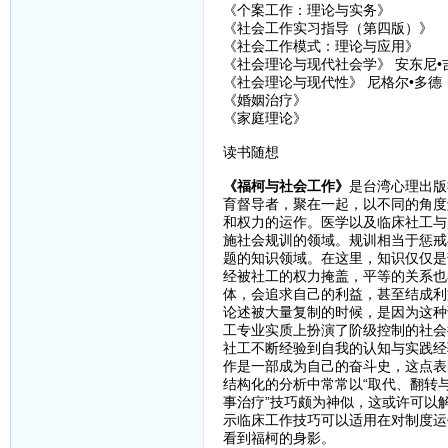
《个案工作：理论与实务》
《社会工作实习指导（第四版）》
《社会工作模式：理论与应用》
《社会理论与现代社会学》 安东尼•
《社会理论与现代性》 尼格尔•多德
《婚姻治疗》
《家庭理论》
读书随想
《福柯与社会工作》
是台湾心理出版
育督导者，聚在一起，以不同的角度
和权力的运作。医学以及临床社工与
施社会规训的领域。规训相当于惩戒
题的知识领域。在这里，知识仅仅是
经被社工的权力掩盖，平等的关系也
体，会追求自己的利益，甚至结成利
论述被大量复制的时候，是因为这种
工专业实质上扮演了阶级控制的社会
社工不断经验到自我的认知与实践经
作是一部成为自己的奋斗史，这点表
结构化的分析中常常以“取代、翻转
事治疗”技巧颇为神似，这或许可以
示临床工作技巧可以适用在对制度运
看到福柯的身影。