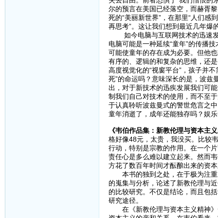
失去自由。前者恐惧于“我们憎恨的
尔的预言在美国已经落空，而赫胥黎
死的“美丽新世界”，在那里“人们
再思考”。这让我们想到最近几年爆
如今电脑与互联网技术的迅速发展
电脑可能是一种延续“童年”的传播
可能使童年的存在成为必要。但他也
有序的、逻辑的和复杂的思维，还是
高度视觉化的“视窗平台”，孩子并
死”的命运吗？意味深长的是，波兹
出，对于新技术的迅疾发展我们可能
制我们自己对技术的使用，而不至于
于认真聆听波兹曼式的警世危言之中
童年消逝了，成年还能独存吗？娱乐
《韦伯作品集：新教伦理与资本主义
格好像48元，太贵，我没买。比较
行动，特别是宗教的作用。在一个片
责任心是多么难以建立起来。然而韦
方花了数百年时间才酝酿出来的资本
本书的独到之处，在于极为注重对
的嵬集与分析，论述了新教伦理与近
的比较研究。不仅是结论，而且包括
研究途径。
在《新教伦理与资本主义精神》一