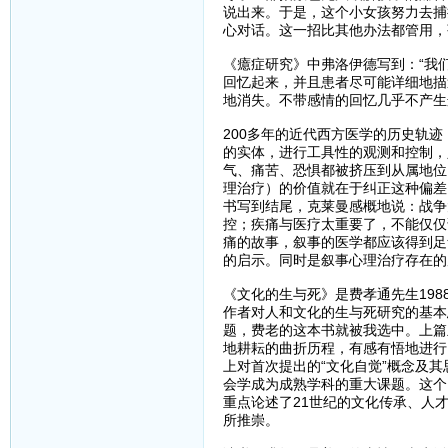
说出来。于是，这个小女孩努力去捕
心对话。这一招比其他办法都管用，
《癔症研究》中弗洛伊德写到：“我
回忆起来，并且患者尽可能详细地描
地消失。不带感情的回忆几乎不产生
200多年的近代西方医学的历史轨
的实体，进行工具性的观测和控制，
气、痛苦、恐惧都被挤压到从属地位
理治疗）的价值就在于纠正这种偏差
书写到结尾，克莱曼感概地说：战争
控；疾痛与医疗太重要了，不能仅仅
痛的故事，叙事的医学都应该得到足
的启示。同时是叙事心理治疗存在的
《文化的生与死》是费孝通先生198
作者对人和文化的生与死研究的基本
题，费老的这本书就被我选中。上篇
地耕耘的曲折历程，有感有悟地进行
上对首次提出的“文化自觉”概念及
会学成为成熟学科的重大课题。这个
重点论述了21世纪的文化传承、人
所推崇。