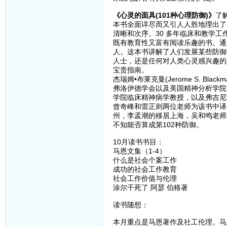
《心灵的面具(101种心理防御)》
了
本书全面详尽而又引人人胜地理出了
清晰和次序。30 多年临床和教学
既有教育性又富有阅读乐趣的书。通
人。这本书讲解了人们发展某些防御
人士，还是任何对人类心灵感兴趣的
宝贵指南。
杰瑞姆•布莱克曼(Jerome S. 
弗洛伊德学会以及美国精神分析学院
学院临床精神病学教授，以及弗吉尼
曾奇峰和雷正则两位老师为该书中译
州，李孟潮的移居上海，吴和鸣老师
不知能否算成第102种防御。
10月读书书目：
马恩文集（1-4）
什么是社会个案工作
成功的社会工作教育
社会工作价值与伦理
涂尔干死了 阿瑟 伯格著
读书随想：
本月重点是马恩著作及社工伦理。马