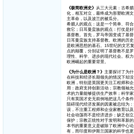
《极简欧洲史》
从三大元素：古希腊
化，相互对立，最终成为形塑欧洲文
主革命，以及波兰的被瓜分。
希腊人的观点：这是一个简单、符合
救它；日耳曼蛮族的观点：打仗是好
基督教。首先，罗马帝国变成了基督
日耳曼蛮族支持基督教。欧洲的历史
是欧洲思想的基石。15世纪的文艺复
点的颠覆，分别证明了基督教不是罗
理性、科学、进步的现代社会。权力
欧洲崛起的重要背景。
《为什么是欧洲？》
主要探讨了为什
在科技和经济长期领先的情况下却没
欧洲，特别是英国更关注工程师和企
用：政府支持创新活动；宗教领袖允
术的力量能够提供生产效率；科学家
只有英国才史无前例地把这几个条件
阻碍现代经济发展的因素被总结为：
误，不注重工程师和企业家教育以及
社会动荡而不是经济进步；缺乏创立
保护；宗教正统性对于发明和革新的
本书的重要意义是破除了欧洲中心论
有，而印度和伊斯兰国家的科学也更