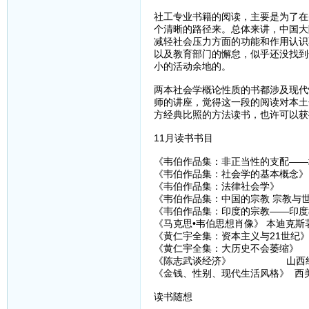
社工专业书籍的阅读，主要是为了在
个清晰的路径来。总体来讲，中国大
减轻社会压力方面的功能和作用认识
以及教育部门的懈怠，似乎还没找到
小的活动余地的。
两本社会学概论性质的书都涉及现代
师的讲座，觉得这一段的阅读对本土
方经典比照的方法读书，也许可以获
11月读书书目
《韦伯作品集：非正当性的支配——
《韦伯作品集：社会学的基本概念》
《韦伯作品集：法律社会学》
《韦伯作品集：中国的宗教 宗教与
《韦伯作品集：印度的宗教——印度
《马克思•韦伯思想肖像》 本迪克斯著
《黄仁宇全集：资本主义与21世纪》
《黄仁宇全集：大历史不会萎缩》 九
《陈志武谈经济》 山西经济出
《金钱、性别、现代生活风格》 西美尔
读书随想