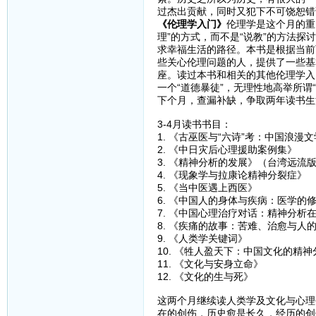
过杰出贡献，同时又犯下不可饶恕错
《伦理学入门》
伦理学是这个月的重
理”的方式，而不是“说教”的方法探
求幸福生活的路径。本书是根据当前
些关心伦理问题的人，提供了一些基
座。读过本书和相关的其他伦理学入
一个“道德暴徒”，无理性地高举所谓
下个月，查漏补缺，争取两年读书生
3-4月读书书目：
1. 《古巫医与“六诗”考：中国浪漫
2. 《中日灾后心理援助案例集》
3. 《精神分析的发展》（台湾远流
4. 《现象学与拉康论精神分裂症》
5. 《当中医遇上西医》
6. 《中国人的身体与疾病：医学的
7. 《中国心理治疗对话：精神分析
8. 《疾痛的故事：苦难、治愈与人
9. 《人类学关键词》
10. 《牲人盈天下：中国文化的精神
11. 《文化与安身立命》
12. 《文化的生与死》
这两个月继续读人类学及文化与心理
在的创伤，历史愈是长久，经历的创