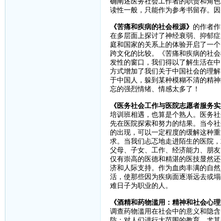
确阐述医务社会工作者的职责和角色
读性一般，只能作为参考书留存。因
《苦痛和疾病的社会根源》
的作者作
在多层面上探讨了神经衰弱、抑郁症
庭和国家的关系上的体验开启了一个
跨文化的比较。《苦痛和疾病的社会
发性的窗口，我们得以了解生活在中
方式增加了我们关于中国社会的理解
于中国人，躲到某种模糊不清的精神
忘的强烈情绪、情感太多了！
《医务社会工作与医院志愿者服务实
培训班相遇，也算是个熟人。医务社
先在医院探索和努力的结果。当今社
的出现，可以一定程度的缓解这种重
求。当我们忐忑地走进陌生的医院，
父母、子女、工作、经济能力、朋友
仅有崇高的医德和精湛的医技显然还
济和人际支持。作为血肉丰满的自然
活，使那些因为疾病面逐渐远去或塌
难日子为职业的人。
《酒精和药物滥用：精神和社会心理
调查药物滥用在社会中的意义和隐含
防：对人们进行大范围的教育，尤其