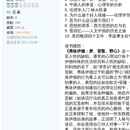
4. 中国人的孝道：心理学的分析
5. 伦理学入门 林火旺著
6. 为什么做个好人很难——伦理学
精华:
0
7. 恶为什么这么吸引我们？
发帖:
190
8. 思想的谱系：西方思想的左与右
威望:
190 点
9. 晋回忆——人文中国的历史之旅
金钱:
1900 RMB
10. 亲历晚清四十五年：李提摩太
注册时间:2010-03-29
最后登录:2017-03-09
读书随想：
《弗洛伊德：梦、背叛、野心》
这一
至人性的缺陷。通常的心理治疗各个
伊德特殊的生活经历和人性的缺陷，
归到他的名下，如“潜意识”观念的发
贡献。弗洛伊德过于旺盛的“野心”
洛伊德的行为看上去可以称之为“恩
怕事的人，典型的比如在欧文•亚隆
弗洛伊德在创建自己的理论过程中，
的偏执。如果没有这种偏执，他也许
贡献（如谈话疗法的真正创造者约瑟
现的宝贵材料，并且排斥那些敢于提
正是来源于童年经历的内心脆弱，使
反过来辖制了他，使他对一些东西视
洛伊德自身的故事，正说明了人格与
读后，你会觉得自己对人对事一下子
素。历史之所以为历史，有很大的一