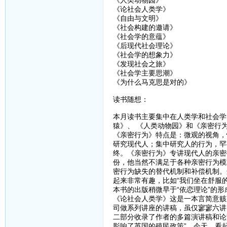
《人类动物园》
《论社会人类学》
《自由与文明》
《社会构建的邀请》
《社会学的意蕴》
《后现代社会理论》
《社会学的想象力》
《发现社会之旅》
《社会学主要思潮》
《为什么马克思是对的》
读书随想：
本月读书主要集中在人类学和社会学
猿》、 《人类动物园》和《亲密行
《亲密行为》特点是：微观的视角，
研究现代人；集中研究人的行为，罕
终。《亲密行为》专讲现代人的亲密
份，他当然不满足于各种亲密行为模
密行为缺失的替代机制和补偿机制。
起来非常有趣，比如“我们坐在舒服
本书的出版稍微早于“依恋理论”的
《论社会人类学》这是一本言简意赅
司做系列讲座的讲稿，虽仅寥寥六讲
二部分收录了作者的多篇演讲稿和论
影响了英国的殖民政策”，今天，看