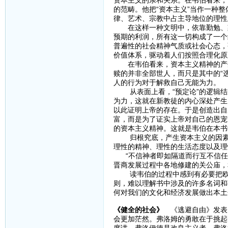
资本主义的亲和关系。在韦伯看来，
的范畴。他把“资本主义”当作一种
律、艺术、宗教中占主导地位的理性
在这样一种文明中，依靠勤勉、刻
预期的利润，所有这一切构成了一个
普遍性的社会精神气质或社会心态，
价值体系，驱动着人们按照合理化原
在韦伯看来，资本主义精神的产生
赎的并非全部世人，而只是其中的“
人的行为对于解救自己无能为力。
从表面上看，“预定论”的逻辑结果
为力，这就在新教徒的内心深处产生
以此证明上帝的存在。于是创造出自
富，而是为了证实上帝对自己的恩宠
的资本主义精神。这就是韦伯在本书
归根究底，产生资本主义的因素，
理性的精神、理性的生活态度以及理
“不信神者即如隔道而行互不信任
晋商发展过程中各地修建的关公庙，
读韦伯的过程中感到有必要把欧洲
则，难以理解书中涉及的许多名词和
何对我们的文化和经济发展做出本土
《健全的社会》
《逃避自由》发表1
会更加茫然。弗洛姆的勇敢在于挑起