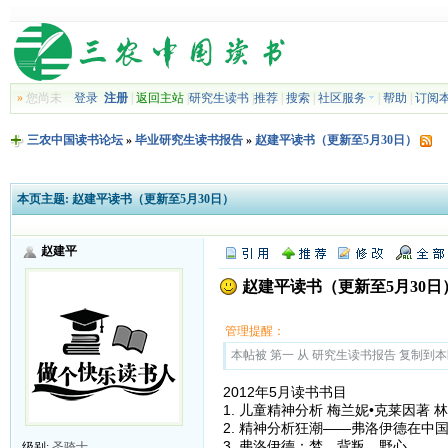
»
您尚未
登录
注册
|
返回主站
|
研究生读书
|
推荐
|
搜索
|
社区服务
|
帮助
|
订阅
三农中国读书论坛
»
毕业研究生读书报告
»
赵建平读书（更新至5月30日）
本页主题:
赵建平读书（更新至5月30日）
赵建平
赵建平读书（更新至5月30日
管理提醒：
本帖被 第一 从 研究生读书报告 复制到本区(2
2012年5月读书书目
1. 儿童精神分析 梅兰妮•克莱因著 
2. 精神分析狂潮——弗洛伊德在中
3. 弗洛伊德：梦、背叛、野心
级别:
圣骑士