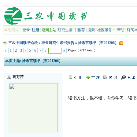
»
您尚未
登录
注册
|
返回主站
|
研究生读书
|
推荐
|
搜索
|
社区服务
|
帮助
|
订阅
三农中国读书论坛
»
毕业研究生读书报告
»
涂希言读书（至201206）
Pages: ( 4/13 total )
«
1
2
3
5
6
7
8
»
4
本页主题:
涂希言读书（至201206）
高万芹
读书方法，很不错，向你学习，读书