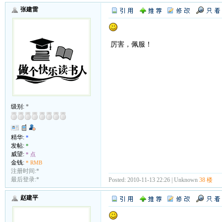
张建雷
厉害，佩服！
级别:
*
精华:
*
发帖:
*
威望:
* 点
金钱:
* RMB
注册时间:*
最后登录:*
Posted: 2010-11-13 22:26 | Unknown
38 楼
赵建平