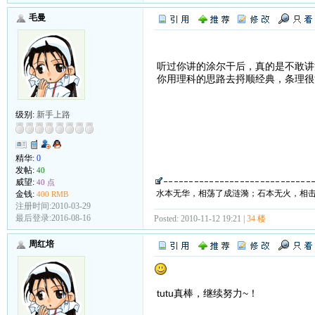
毛曼
听过你讲的涂尔干后，真的是不敢讲
你用理科的思路去捋顺经典，条理很
级别:
新手上路
精华:
0
发帖:
40
威望:
40 点
水本无华，相荡了成涟漪；石本无火，相
金钱:
400 RMB
注册时间:2010-03-29
最后登录:2016-08-16
Posted: 2010-11-12 19:21 |
34 楼
周红培
tutu真棒，继续努力~！