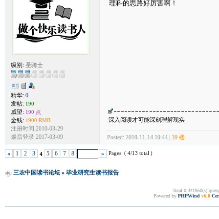
理科的思路好厉害啊！
级别:
圣骑士
精华:
0
发帖:
190
威望:
190 点
深入阅读才可能深刻理解现实
金钱:
1900 RMB
注册时间:2010-03-29
最后登录:2017-03-09
Posted: 2010-11-14 10:44 |
39 楼
Pages: ( 4/13 total )
«
1
2
3
5
6
7
8
»
4
三农中国读书论坛
»
毕业研究生读书报告
Total 0.341950(s) quer
Powered by
PHPWind
v6.0
Cer