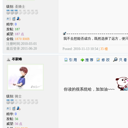
级别:
圣骑士
精华:
0
发帖:
187
威望:
187 点
我不去想能否成功，既然选择了远方，便
金钱:
1870 RMB
注册时间:2010-03-01
最后登录:2011-06-20
Posted: 2010-11-13 10:54 |
35 楼
岑家峰
你读的很系统哈，加加油~~~
级别:
骑士
精华:
0
发帖:
56
威望:
56 点