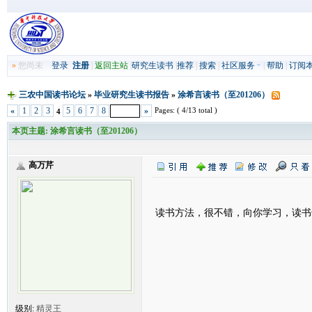
»
您尚未
登录
注册
|
返回主站
|
研究生读书
|
推荐
|
搜索
|
社区服务
|
帮助
|
订阅
三农中国读书论坛
»
毕业研究生读书报告
»
涂希言读书（至201206）
Pages: ( 4/13 total )
«
1
2
3
5
6
7
8
»
4
本页主题:
涂希言读书（至201206）
高万芹
读书方法，很不错，向你学习，读书
级别:
精灵王