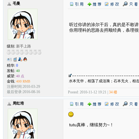
毛曼
听过你讲的涂尔干后，真的是不敢讲
你用理科的思路去捋顺经典，条理很
级别:
新手上路
精华:
0
发帖:
40
威望:
40 点
水本无华，相荡了成涟漪；石本无火，相
金钱:
400 RMB
注册时间:2010-03-29
最后登录:2016-08-16
Posted: 2010-11-12 19:21 |
34 楼
周红培
tutu真棒，继续努力~！