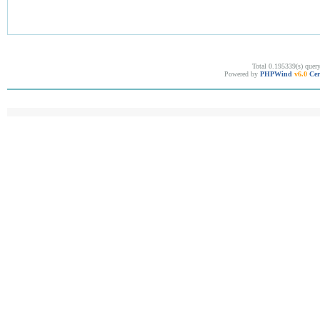
Total 0.195339(s) quer
Powered by
PHPWind
v6.0
Cer