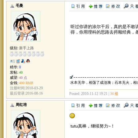
毛曼
听过你讲的涂尔干后，真的是不敢
得，你用理科的思路去捋顺经典，
级别:
新手上路
精华:
0
发帖:
40
威望:
40 点
水本无华，相荡了成涟漪；石本无火，相
金钱:
400 RMB
注册时间:2010-03-29
最后登录:2016-08-16
Posted: 2010-11-12 19:21 |
34 楼
周红培
tutu真棒，继续努力~！