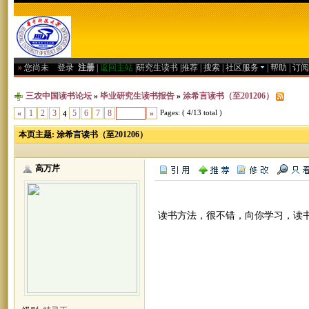
»
您尚未
登录
注册
|
返回主站
|
研究生读书
|
推荐
|
搜索
|
社区服务
|
帮助
|
订阅
三农中国读书论坛
»
毕业研究生读书报告
»
涂希言读书（至201206）
Pages: ( 4/13 total )
«
1
2
3
5
6
7
8
»
4
本页主题:
涂希言读书（至201206）
高万芹
读书方法，很不错，向你学习，读