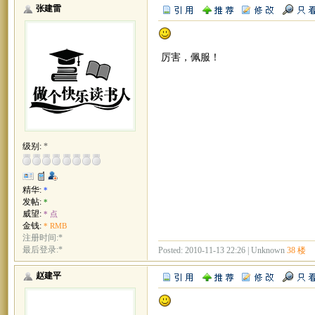
张建雷
厉害，佩服！
级别:
*
精华:
*
发帖:
*
威望:
* 点
金钱:
* RMB
注册时间:*
最后登录:*
Posted: 2010-11-13 22:26 | Unknown
38 楼
赵建平