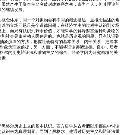
，虽然产生于资本主义突破封建秩序之初，崇尚个人，但其理论的
派的继续发展。
的概念体系，同一个对象物会有不同的概念描述，且概念描述的角
前以为立场问题只是个道德问题，在经济学史的过程中认识到立场
场上，而只有认识到剩余价值，才能科学的解释财富这种对象物的
史和社会是由劳动人民创造的。也就是历史观的问题。只有认识到
用抽象演绎的方法，把握社会特有的基本关系、内部关系，把握本
观对象为理论前提，另一方面，不能将理论诉诸道德、良心，后者
黑格尔的历史辩证法和唯物主义的综合。经济学因为研究领域的关
因素。
于黑格尔历史主义的基本认识。西方哲学从古希腊以来都集中讨论
的认识来为真理划界。而到了黑格尔，他通过历史主义和辩证法重