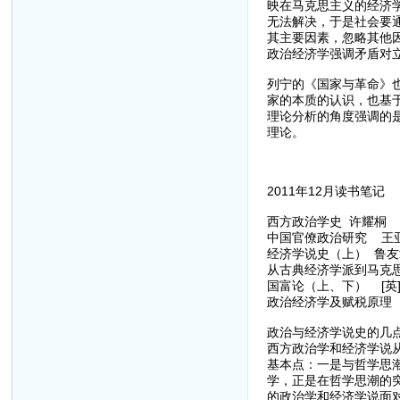
映在马克思主义的经济
无法解决，于是社会要
其主要因素，忽略其他
政治经济学强调矛盾对
列宁的《国家与革命》
家的本质的认识，也基
理论分析的角度强调的
理论。
2011年12月读书笔记
西方政治学史 许耀桐
中国官僚政治研究 王
经济学说史（上） 鲁友
从古典经济学派到马克
国富论（上、下） [英]
政治经济学及赋税原理 [
政治与经济学说史的几
西方政治学和经济学说
基本点：一是与哲学思
学，正是在哲学思潮的
的政治学和经济学说面