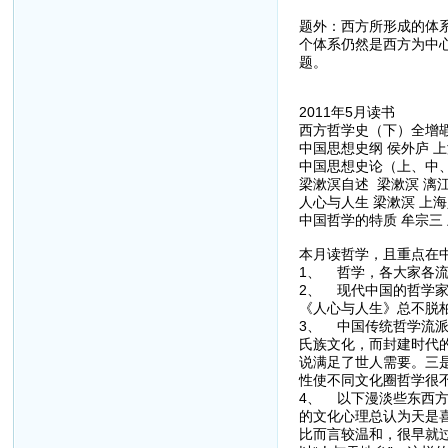
题外：西方所形成的体
个体系仍然是西方为中
题。
2011年5月读书
西方哲学史（下）全增
中国思想史纲 侯外庐 上
中国思想史论（上、中、下
梁漱溟自述 梁漱溟 漓江
人心与人生 梁漱溟 上海
中国哲学的特质 牟宗三 
本月读哲学，且重点在
1、 哲学，各大家各
2、 现代中国的哲学
《人心与人生》总不脱
3、 中国传统哲学流
氏族文化，而封建时代
说满足了世人需要。三
性使不同文化圈哲学很
4、 以下漫淡些东西
的文化心理总认为天是
比而言较温和，很早就