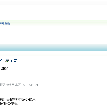
本帖更新
206）
 复制到本区(2012-09-22)
 [美]道格拉斯•C•诺思
斯•C•诺思