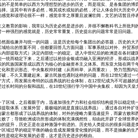
真的不是简单的以西方为理想型的进步的历史，而是现实、是各集团的博
选择。这其中有许多必然，唯其或长或短的必然，才让人体会到大历史中
的感觉和读理论很不一样，感觉非常之厚重且波澜壮阔，文艺的话暂且停
主义教育的影响，我常以为历史必然是进步的，并很不懈教科书上所批判
时一种强烈的感觉就是，历史常常重复，历史提出的问题常常是旧问题。
必然面临兼并与统一的问题，这是历史给每个集团出的必答题，历史的大
区域给出的答案不同，但都要回答几方面问题：军事系统以对外、外贸系
从内部提取方式）决定内部统一的稳定。进入中世纪后的欧洲是在各封建
能一统而稳定下来，之后通过以抢掠金银成功融入亚洲的经济，形成以战
权的民族国家形成以西方为核心的金融资本主义体系。而东亚大陆在两千
文化和意识形态、中央集权抑封建（从而科举、从而重农）、势力范围内
打破，不久又重建起来。蒙古民族也遇到这样的问题，而在12世纪通过一
产方式，而发展出奇特的以战养战的社会体制，在12世纪成为不可超越的
受过长时间的分裂和战乱，在10世纪强行学习中国中央集权，却因为天皇
一了区域，之后着眼于内，迅速加强生产力和社会组织结构提升以稳定统
源提取体系（发展外贸，最极端的就是直接以战养战），通过各自对外扩
与蒙古都形成了以战养战的体制，对外的侵略力量迅速提升，而蒙古败和
失败了；导致欧洲成功所形成的体制充满偶然性，却由此开辟了全球世界
构的提升，历史正是在这种激荡中前进的。历史给人类提出的很多问题是
个区域过早的稳定平衡的确会造成发展慢变化慢的问题，而不是抽象的生
极性是稳定和发展的必需，这才是历史进步的根由。