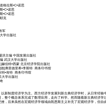
道格拉斯•C•诺思
•C•诺思
•C•诺思
耶克
铁军
范大学出版社
盛洪主编 中国发展出版社
编 武汉大学出版社
]赫伯特•西蒙 北京经济学院出版社
[德]弗里德里希•李斯特 商务印书馆
尔特•肯特 商务印书馆
民大学出版社
奇
，以新制度经济学为主。西方经济学发展到新古典经济学时，从日常经验
厦，整个概念体系完成了数理应用，走向了科学。然而随着新古典经济学
受挫，后来虽然在宏观经济学领域由凯恩斯主义补充了宏观经济学，但自