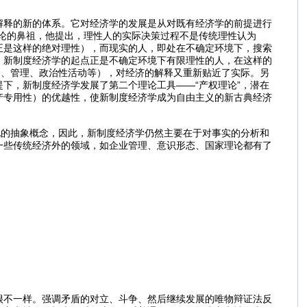
解释的新的体系。它对经济学的发展是从对既有经济学的前提进行
论的鼻祖，他提出，理性人的实际决策过程不是传统理性认为
正是这样的绝对理性），而现实的人，即处在不确定环境下，搜索
，新制度经济学的起点正是不确定环境下有限理性的人，在这样的
场、管理、政治性活动等），对经济的解释又重新贴近了实际。另
下，新制度经济学发展了第二个理论工具——“产权理论”，潜在
产专用性）的优越性，使新制度经济学成为自由主义的新古典经济
化的抽象概念，因此，新制度经济学仍然主要在于对事实的分析和
一些传统经济外的领域，如企业管理、意识形态、国家理论都有了
很不一样。强调矛盾的对立、斗争、然后继续发展的唯物辩证法反