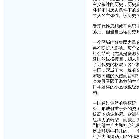
主义叙述的历史，历史
斗和不同历史条件下的
中人的主体性。读历史
受现代性思想或马克思
落后。但当自己读历史
一个区域内各集团力量
再不断扩大影响。每个
社会结构（尤其是资源
建国的纵横捭阖，却未
了近代史的格局：各平
中国，形成了大一统的
游牧民族的入侵而暂时
身发展受限于游牧的生
日本这样的小区域也经
构。
中国通过偶然的强权统
外，形成侧重于外的资
提高以稳定格局。欧洲
组织力的转型，而蒙古
到内部生产力和社会结
历史环境中挣扎的。一
生产力和调动人民的积