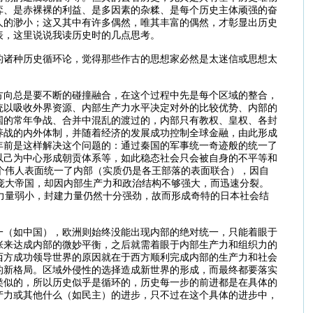
弈、是赤裸裸的利益、是多因素的杂糅、是每个历史主体顽强的奋
人的渺小；这又其中有许多偶然，唯其丰富的偶然，才彰显出历史
表，这里说说我读历史时的几点思考。
的诸种历史循环论，觉得那些作古的思想家必然是太迷信或思想太
方向总是要不断的碰撞融合，在这个过程中先是每个区域的整合，
统以吸收外界资源、内部生产力水平决定对外的比较优势、内部的
国的常年争战、合并中混乱的渡过的，内部只有教权、皇权、各封
养战的内外体制，并随着经济的发展成功控制全球金融，由此形成
年前是这样解决这个问题的：通过秦国的军事统一奇迹般的统一了
以己为中心形成朝贡体系等，如此稳态社会只会被自身的不平等和
个伟人表面统一了内部（实质仍是各王部落的表面联合），因自
庞大帝国，却因内部生产力和政治结构不够强大，而迅速分裂。
力量弱小，封建力量仍然十分强劲，故而形成奇特的日本社会结
一（如中国），欧洲则始终没能出现内部的绝对统一，只能着眼于
张来达成内部的微妙平衡，之后就需着眼于内部生产力和组织力的
西方成功领导世界的原因就在于西方顺利完成内部的生产力和社会
的新格局。区域外侵性的选择造成新世界的形成，而最终都要落实
类似的，所以历史似乎是循环的，历史每一步的前进都是在具体的
产力或其他什么（如民主）的进步，只不过在这个具体的进步中，