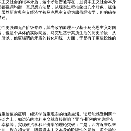
本主义社会的根本矛盾，这个矛盾普通存在，且资本主义社会本身
程都强调均衡，其思想方法是，从现实过程抽象出几个对象，抓住
。虽然新古典主义经济学被马克思主义称为庸俗经济学，但的确在
描述。
党性更强调无产阶级专政，其专政的原理不仅基于马克思主义对国
题，也是个具体的实际问题。马克思基于其所生活的历史阶段，从
，所以，他更强调的矛盾的转化和统一方面，于是有了更建设性的
偏重价值的证明，经济学偏重现实的物质生活。读后能感受到两个
础之上，如边沁的功利主义就直接影响了亚当•斯密的古典经济
、幸福等，实现政治学和经济学的理论突破；二是，西方近来以来
之前、现在和未来，随着资本主义本身的阶段性的发展，每个学说