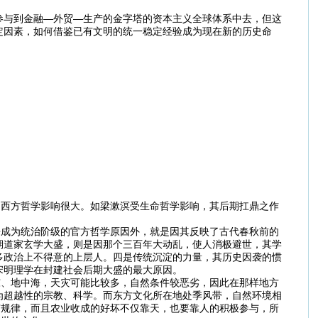
参与到金融—外贸—生产的金字塔的资本主义全球体系中去，但这
定因素，如何借鉴已有文明的统一稳定经验成为现在新的历史命
受西方哲学影响很大。如梁漱溟受生命哲学影响，其后期扛鼎之作
来成为统治阶级的官方哲学原因外，就是因其反映了古代春秋前的
期道家玄学大盛，则是因那个三百年大动乱，使人消极避世，其学
多政治上不得意的上层人。四是传统沉淀的力量，其历史因袭的惯
宋明理学在封建社会后期大盛的最大原因。
东、地中海，天灾可能比较多，自然条件较恶劣，因此在那样地方
为超越性的宗教、科学。而东方文化所在地处季风带，自然环境相
有规律，而且农业收成的好坏不仅靠天，也要靠人的积极参与，所