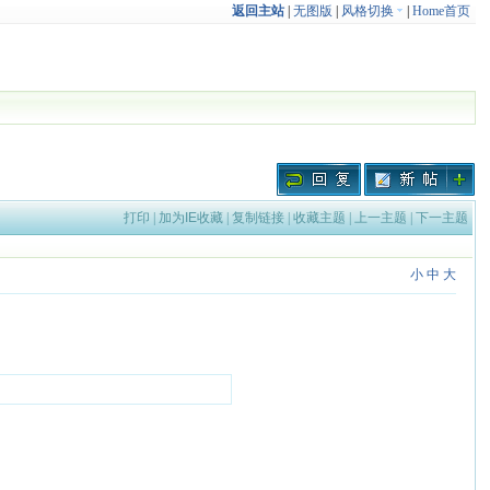
返回主站
|
无图版
|
风格切换
|
Home首页
打印
|
加为IE收藏
|
复制链接
|
收藏主题
|
上一主题
|
下一主题
小
中
大