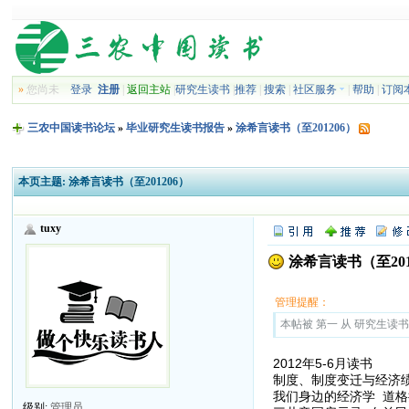
»
您尚未
登录
注册
|
返回主站
|
研究生读书
|
推荐
|
搜索
|
社区服务
|
帮助
|
订阅
三农中国读书论坛
»
毕业研究生读书报告
»
涂希言读书（至201206）
本页主题:
涂希言读书（至201206）
tuxy
涂希言读书（至201
管理提醒：
本帖被 第一 从 研究生读书报告
2012年5-6月读书
制度、制度变迁与经济绩效
我们身边的经济学 道格拉
级别:
管理员