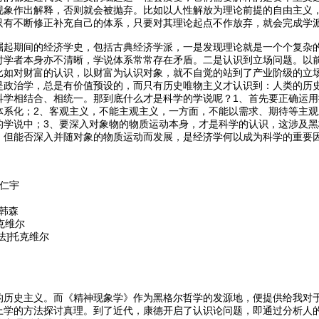
现象作出解释，否则就会被抛弃。比如以人性解放为理论前提的自由主义
只有不断修正补充自己的体系，只要对其理论起点不作放弃，就会完成学
崛起期间的经济学史，包括古典经济学派，一是发现理论就是一个个复杂
时学者本身亦不清晰，学说体系常常存在矛盾。二是认识到立场问题。以
比如对财富的认识，以财富为认识对象，就不自觉的站到了产业阶级的立
是政治学，总是有价值预设的，而只有历史唯物主义才认识到：人类的历
科学相结合、相统一。那到底什么才是科学的学说呢？1、首先要正确运
体系化；2、客观主义，不能主观主义，一方面，不能以需求、期待等主
的学说中；3、要深入对象物的物质运动本身，才是科学的认识，这涉及
，但能否深入并随对象的物质运动而发展，是经济学何以成为科学的重要
仁宇
•韩森
克维尔
法]托克维尔
的历史主义。而《精神现象学》作为黑格尔哲学的发源地，便提供给我对
上学的方法探讨真理。到了近代，康德开启了认识论问题，即通过分析人