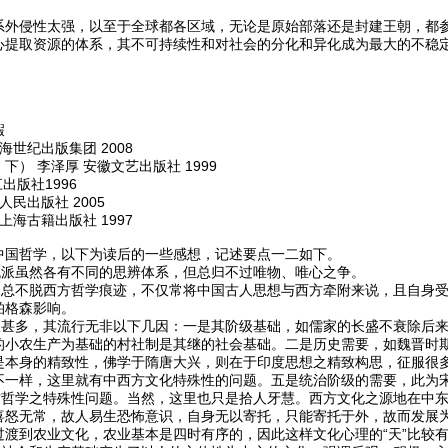
系外侵性太强，以至于全球都各区域，无论是原始部落还是封建王朝，都
心提取资源的体系，其不可持续性和对社会的分化和异化成为最大的不稳
嘏
海世纪出版集团 2008
） 李泽厚 安徽文艺出版社 1999
出版社1996
人民出版社 2005
上海古籍出版社 1997
中国哲学，以下为读后的一些感想，记述要点一二如下。
流派虽然各有不同的思辨体系，但总归不过唯物、唯心之争。
家总不脱西方哲学痕迹，不仅常将中国古人思想与西方牵附来说，且自身
柏格森影响。
派甚多，其流行无非以下几因：一是其阶级基础，如儒家的长盛不衰除后
的小农生产为基础的村社制是其继的社会基础。二是历史需要，如魏晋时
是本身的精致性，佛学于隋唐大兴，则在于印度思想之精致构思，征服很
不一样，这里就有中西方文化特殊性的问题。五是统治阶级的需要，此为
方哲学之特殊性问题。当然，这里也只是拾人牙慧。西方文化之源地在中
喜怒无常，故人易生恐怖意识，自身无以寄托，只能寄托于外，故而发展
过渡到农业文化，农业基本是四时有序的，因此这样文化心理的“天”比较