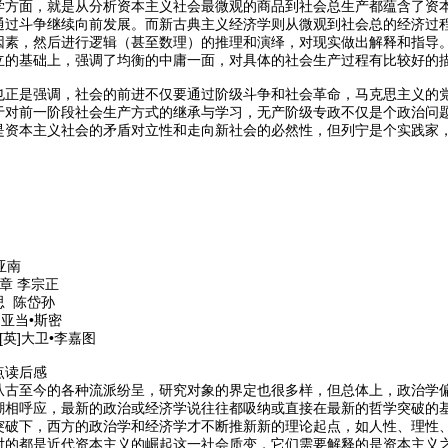
学方面，就是从分析资本主义社会最微观的商品到社会总生产都蕴含了资
通过斗争继续向前发展。而新古典主义经济学则从微观到社会总的经济过
因素，然后进行逻辑（甚至数理）的推理和演绎，对现实做出解释和指导
立的基础上，强调了均衡的中庸一面，对具体的社会生产过程有比较好的
也正是强调，社会的前进不仅要通过阶级斗争和社会革命，马克思主义的
于对前一阶段社会生产方式的继承与学习，无产阶级专政不仅是个政治问
是资本主义社会的矛盾对立性和走向新社会的必然性，但列宁是个实践家
亚南
章 李宗正
思 陈岱孙
亚当•斯密
英]大卫•李嘉图
点读后感
从古至今的各种流派纷呈，研究对象的界定也很多样，但总体上，政治学
潮相呼应，最新的政治或经济学说往往都吸纳或直接在最新的哲学突破的基
突破下，西方的政治学和经济学才不断推新新的理论起点，如人性、理性
对的都是近代资本主义的崛起这一社会质变，它们需要解释的是资本主义