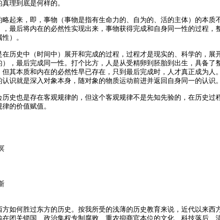
的真理到底是何样的。
约略起来，即，事物（事物是指有生命力的、自为的、活的主体）的本质
），最后将内在的必然性实现出来，事物获得完成和自身同一性的过程，
属性）。
是在历史中（时间中）展开和完成的过程，过程才是现实的、科学的，展
的），最后完成同一性。打个比方，人是从受精卵到胚胎到出生，具备了
，但其本质和内在的必然性早已存在，只到最后完成时，人才真正成为人
的认识就是深入对象本身，随对象的物质运动前进并返回自身同一的认识
会历史也是存在客观规律的，但这个客观规律不是先知先验的，在历史过
规律的价值赋值。
溟
斯
西方如何胜过东方的历史。按我所受的浅薄的历史教育来说，近代以来西
输在闭关锁国、政治集权专制腐败、重农抑商官本位的文化、科技落后、