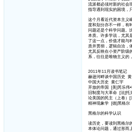
流派都必须对新的社会
指导遇到现实的困境，
这个月看近代资本主义
度和划分亦不一样，有
问题还是个科学问题。
本质。许多学说，尤其
了这一点，价值才能与
质并贯彻，逻辑自洽，
尤其反映在小资产阶级
系，往往是唯物主义的
2011年11月读书笔记
赫逊河畔谈中国历史 黄
中国大历史 黄仁宇
开放的帝国 [美]芮乐伟
旧制度与大革命 [法]托
论美国的民主（上卷）[
精神现象学 [德]黑格尔
黑格尔的科学认识
读历史，要读到黑格尔
本体论问题，通过形而