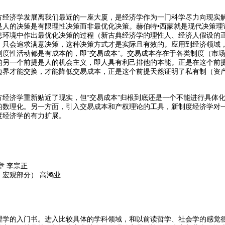
方经济学发展离我们最近的一座大厦，是经济学作为一门科学尽力向现实
是人的决策是有限理性决策而非最优化决策。赫伯特•西蒙就是现代决策理
息环境中作出最优化决策的过程（新古典经济学的理性人、经济人假设的
，只会追求满意决策，这种决策方式才是实际且有效的。应用到经济领域
制度性活动都是有成本的，即“交易成本”。交易成本存在于各类制度（市
的另一个前提是人的机会主义，即人具有利己排他的本能。正是在这个前提
边界才能交换，才能降低交易成本，正是这个前提天然证明了私有制（资
方经济学重新贴近了现实，但“交易成本”归根到底还是一个不能进行具体
的数理化。另一方面，引入交易成本和产权理论的工具，新制度经济学对
度经济学的有力扩展。
章 李宗正
宏观部分） 高鸿业
理学的入门书。进入比较具体的学科领域，和以前读哲学、社会学的感觉