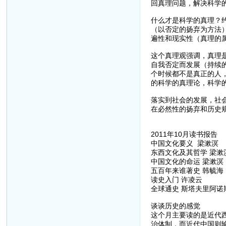
回真理问题，解决科学
什么才是科学的真理？
（以否定的扬弃为方法
遍性和现实性（真理的
这个真理观强调，真理
自我否定而发展（持续
个时候都不是真正的人
的科学的真理论，科学
落实到社会的发展，社
在必然性的扬弃和历史
2011年10月读书报告
中国文化要义 梁漱溟
东西文化及其哲学 梁漱
中国文化的命运 梁漱溟
五百年来谁著史 韩毓海
读史入门 许凌云
全球通史 斯塔夫里阿诺
谈谈历史的感觉
这个月主要读的是近代
治体制，而近代中国则