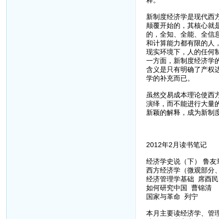
新制度经济学是现代西
颠覆开始的，其核心就
的，全知、全能、全信
和计算能力都有限的人
现实环境下，人的任何
一方面，新制度经济学
含义是只有明确了产权
学的补充而已。
虽然交易成本理论使西
演绎，而不能进行大量
新颖的解释，成为新制
2012年2月读书笔记
经济学史说（下） 鲁友
西方经济学（微观部分、
经济管理学基础 席酉民
如何研究中国 曹锦清
国家与革命 列宁
本月主要读经济学、管