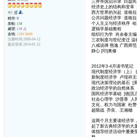
三井帝国启示录 白益民
经济史上的结构和变革 
西方世界的兴起 道格拉斯
公共问题经济学 道格拉斯
精华:
0
个人主义与经济秩序 哈
发帖:
138
逻辑学基础教程
威望:
138 点
组织行为学 肖余春主编
金钱:
1380 RMB
注册时间:2009-04-12
三农制度与世纪变迁 温
最后登录:2014-01-12
八戒说禅 熊逸 广西师
静心 [印]奥修
2012年3-4月读书笔记
现代制度经济学（上） 
新制度经济学 卢现祥主
现代决策理论的基石 [美
政治经济学的自然体系 
国民经济学基础 [德]瓦
社会心理学 沙莲香 人
文化、权力与国家 杜赞
超限战 乔良、王湘穗
这两个月主要读经济学
起了新古典经济学的大
体指导经济活动中屡屡
释。