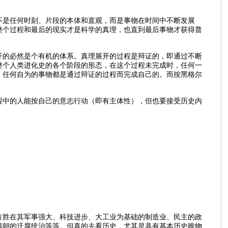
不是任何时刻、片段的本体和直观，而是事物在时间中不断发展
整个过程和最后的现实才是科学的真理，也直到最后事物才获得普
开的必然是个有机的体系。真理展开的过程是辩证的，即通过不断
整个人类进化史的各个阶段的形态，在这个过程未完成时，任何一
。任何自为的事物都是通过辩证的过程而完成自己的。而按黑格尔
。
程中的人能按自己的意志行动（即有主体性），但也要接受历史内
方胜在其军事强大、科技进步、大工业为基础的制造业、民主的政
清朝的迂腐统治等等。但真的去看历史，尤其是具有基本历史唯物