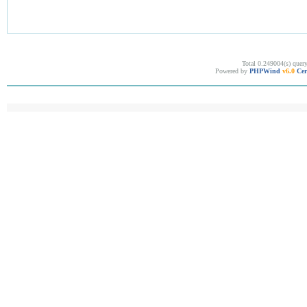
Total 0.249004(s) quer
Powered by
PHPWind
v6.0
Cer