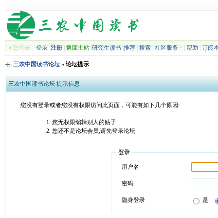
»
您尚未
登录
注册
|
返回主站
|
研究生读书
|
推荐
|
搜索
|
社区服务
|
帮助
|
订阅
三农中国读书论坛
» 论坛提示
三农中国读书论坛 提示信息
您没有登录或者您没有权限访问此页面，可能有如下几个原因:
您无权限编辑别人的贴子
您还不是论坛会员,请先登录论坛
登录
用户名
密码
隐身登录
是