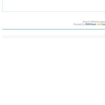
Total 0.199916(s) quer
Powered by
PHPWind
v6.0
Cer