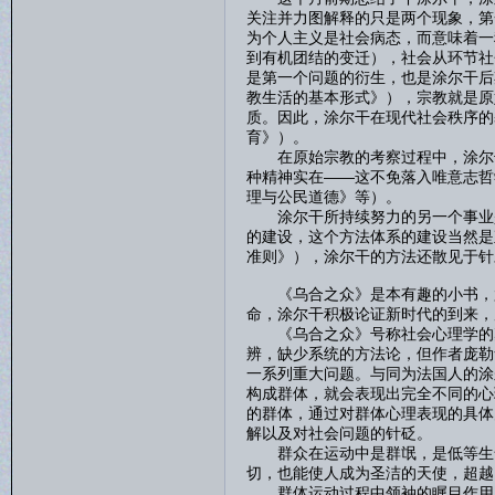
关注并力图解释的只是两个现象，第
为个人主义是社会病态，而意味着一
到有机团结的变迁），社会从环节社
是第一个问题的衍生，也是涂尔干后
教生活的基本形式》），宗教就是原
质。因此，涂尔干在现代社会秩序的
育》）。
在原始宗教的考察过程中，涂尔干
种精神实在——这不免落入唯意志哲
理与公民道德》等）。
涂尔干所持续努力的另一个事业是
的建设，这个方法体系的建设当然是
准则》），涂尔干的方法还散见于针
《乌合之众》是本有趣的小书，尤其
命，涂尔干积极论证新时代的到来，
《乌合之众》号称社会心理学的奠
辨，缺少系统的方法论，但作者庞勒
一系列重大问题。与同为法国人的涂
构成群体，就会表现出完全不同的心
的群体，通过对群体心理表现的具体
解以及对社会问题的针砭。
群众在运动中是群氓，是低等生命
切，也能使人成为圣洁的天使，超越
群体运动过程中领袖的瞩目作用，