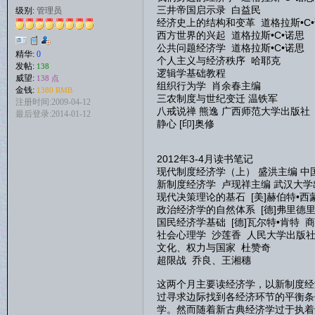
三井帝国启示录 白益民
级别:
管理员
经济史上的结构和变革 道格拉斯•C
西方世界的兴起 道格拉斯•C•诺思
公共问题经济学 道格拉斯•C•诺思
精华:
0
个人主义与经济秩序 哈耶克
发帖:
138
逻辑学基础教程
威望:
138 点
组织行为学 肖余春主编
金钱:
1380 RMB
三农制度与世纪变迁 温铁军
注册时间:2009-04-12
八戒说禅 熊逸 广西师范大学出版社
最后登录:2014-01-12
静心 [印]奥修
2012年3-4月读书笔记
现代制度经济学（上） 盛洪主编 中
新制度经济学 卢现祥主编 武汉大学
现代决策理论的基石 [美]赫伯特•西
政治经济学的自然体系 [德]弗里德
国民经济学基础 [德]瓦尔特•肯特 
社会心理学 沙莲香 人民大学出版
文化、权力与国家 杜赞奇
超限战 乔良、王湘穗
这两个月主要读经济学，以新制度经
过寻求边际找到各经济环节的平衡条
学。然而随着新古典经济学过于执着