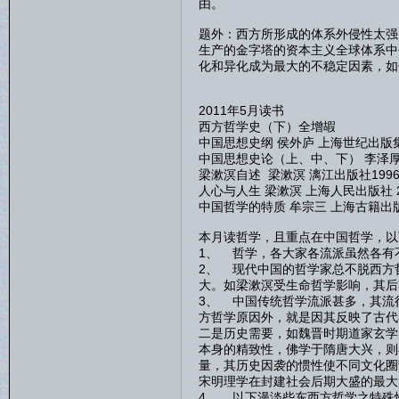
由。
题外：西方所形成的体系外侵性太强
生产的金字塔的资本主义全球体系中
化和异化成为最大的不稳定因素，如
2011年5月读书
西方哲学史（下）全增嘏
中国思想史纲 侯外庐 上海世纪出版集团
中国思想史论（上、中、下） 李泽厚 
梁漱溟自述 梁漱溟 漓江出版社199
人心与人生 梁漱溟 上海人民出版社 2
中国哲学的特质 牟宗三 上海古籍出版社
本月读哲学，且重点在中国哲学，以
1、 哲学，各大家各流派虽然各有
2、 现代中国的哲学家总不脱西方
大。如梁漱溟受生命哲学影响，其后
3、 中国传统哲学流派甚多，其流
方哲学原因外，就是因其反映了古代
二是历史需要，如魏晋时期道家玄学
本身的精致性，佛学于隋唐大兴，则
量，其历史因袭的惯性使不同文化圈
宋明理学在封建社会后期大盛的最大
4、 以下漫淡些东西方哲学之特殊