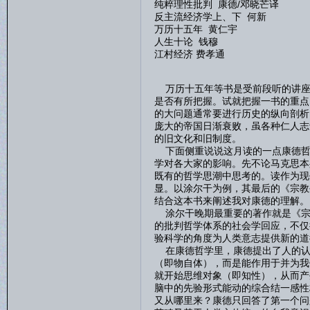
纯粹理性批判 康德/邓晓芒译
反主流经济学上、下 何新
万历十五年 黄仁宇
人生十论 钱穆
江村经济 费孝通
万历十五年等书是受前段听的讲座
是否有所把握。试就把握一书的重点
的大问题通常要进行历史的纵向剖析
庞大的帝国日渐衰败，虽各种仁人志
的旧文化和旧制度。
下面侧重说说这月读的一点康德哲
学对各大家的影响。先不论马克思本
既有的哲学思潮中思考的。读作为现
显。以涂尔干为例，其最后的《宗教
结合这本书来阐述我对康德的理解。
涂尔干晚期最重要的著作就是《宗
的批判哲学体系的社会学回应，不仅
验科学的角度为人类意志提供新的道
在康德哲学里，康德提出了人的认
（即物自体），而是能作用于并为我
就开始思维对象（即知性），从而产
脑中的先验形式能动的综合结一感性
又从哪里来？康德只回答了第一个问