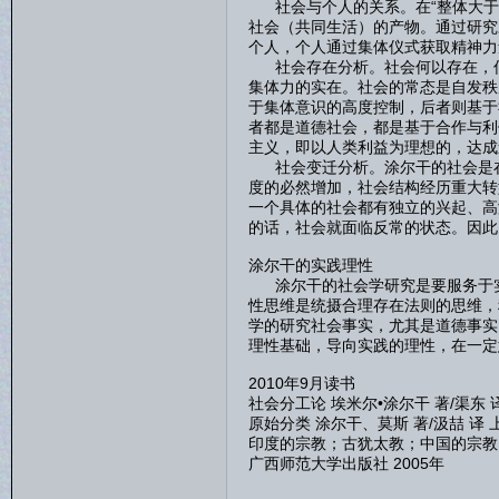
社会与个人的关系。在“整体大于
社会（共同生活）的产物。通过研究
个人，个人通过集体仪式获取精神力
社会存在分析。社会何以存在，何
集体力的实在。社会的常态是自发秩
于集体意识的高度控制，后者则基于
者都是道德社会，都是基于合作与利
主义，即以人类利益为理想的，达成
社会变迁分析。涂尔干的社会是在
度的必然增加，社会结构经历重大转
一个具体的社会都有独立的兴起、高
的话，社会就面临反常的状态。因此
涂尔干的实践理性
涂尔干的社会学研究是要服务于实
性思维是统摄合理存在法则的思维，
学的研究社会事实，尤其是道德事实
理性基础，导向实践的理性，在一定
2010年9月读书
社会分工论 埃米尔•涂尔干 著/渠东 译
原始分类 涂尔干、莫斯 著/汲喆 译 
印度的宗教；古犹太教；中国的宗教；
广西师范大学出版社 2005年