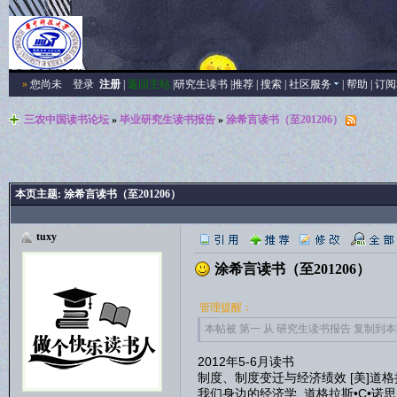
»
您尚未
登录
注册
|
返回主站
|
研究生读书
|
推荐
|
搜索
|
社区服务
|
帮助
|
订阅
三农中国读书论坛
»
毕业研究生读书报告
»
涂希言读书（至201206）
本页主题:
涂希言读书（至201206）
tuxy
涂希言读书（至201206）
管理提醒：
本帖被 第一 从 研究生读书报告 复制到本区(2
2012年5-6月读书
制度、制度变迁与经济绩效 [美]道格
我们身边的经济学 道格拉斯•C•诺思