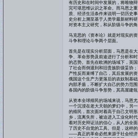
有历史和在时间中发展的，将唯物辩
完可堪思维认识之革命。而马恩之重
质、经济生活条件来说明一切历史事
史分析上溯至基于人类学最新材料研
对资本主义研究，和从阶级斗争的角
马克思的《资本论》就是对现实的资
斗争和理论斗争两个层面。
首先是在现实分析层面，马恩是在大
争、革命形势及前途进行了分析和时
的态势。首先在欧洲的场域下，英国
了社会而倒退到和旧贵族阶级妥协；
产性反而束缚了自己，其后发展的资
俄国这个生产力更落后的农奴制基础
内部矛盾，不断扩大自己的势力范围
各国内的阶级斗争形势，其高屋建瓴
从资本全球殖民的场域来说，马恩尤
一个沉浸在老大天朝的梦幻中，另一
的殖民，首次面对着高于自己文明形
乡，流离失所，被迫进入工业化时代
着对历史辩证法的信心，从人的全面
了历史不自觉的工具。但是，这样的
——真正的革命必然来源于社会经济