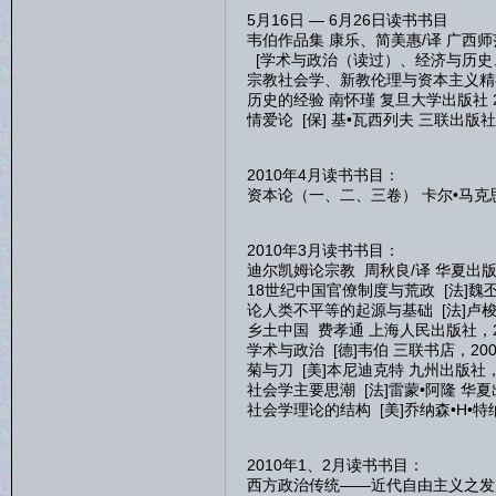
5月16日 — 6月26日读书书目
韦伯作品集 康乐、简美惠/译 广西师范
[学术与政治（读过）、经济与历史
宗教社会学、新教伦理与资本主义精
历史的经验 南怀瑾 复旦大学出版社 2
情爱论 [保] 基•瓦西列夫 三联出版社 
2010年4月读书书目：
资本论（一、二、三卷） 卡尔•马克思[
2010年3月读书书目：
迪尔凯姆论宗教 周秋良/译 华夏出版
18世纪中国官僚制度与荒政 [法]魏丕
论人类不平等的起源与基础 [法]卢梭
乡土中国 费孝通 上海人民出版社，2
学术与政治 [德]韦伯 三联书店，200
菊与刀 [美]本尼迪克特 九州出版社，
社会学主要思潮 [法]雷蒙•阿隆 华夏
社会学理论的结构 [美]乔纳森•H•特
2010年1、2月读书书目：
西方政治传统——近代自由主义之发展 