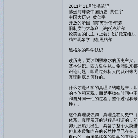
2011年11月读书笔记
赫逊河畔谈中国历史 黄仁宇
中国大历史 黄仁宇
开放的帝国 [美]芮乐伟•韩森
旧制度与大革命 [法]托克维尔
论美国的民主（上卷）[法]托克维尔
精神现象学 [德]黑格尔
黑格尔的科学认识
读历史，要读到黑格尔的历史主义。
基本认识。西方哲学从古希腊以来都
识论问题，即通过分析人的认识来为
真理到底是何样的。
什么才是科学的真理？约略起来，即
的本体和直观，而是事物在时间中不
和自身同一性的过程，整个过程和最
性）。
这个真理观强调，真理是在历史中（
体系。真理展开的过程是辩证的，即
卵到胚胎到出生，具备了整个人类进
但其本质和内在的必然性早已存在，
自己的。而按黑格尔的科学的真理论