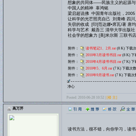
想象的共同体——民族主义的起源与散
中国人的精神 辜鸿铭
梁启超说佛 中国青年出版社，2005
让科学的光芒照亮自己 刘青峰 四川人
失窃的收成 [印]范达娜•席瓦/著 唐均
科学与艺术 戴吾三 清华大学出版社，
社会学的想象力 [美]米尔斯 三联书
附件：
读书笔记1、2月.rar
(8 K) 下载次
附件：
2010年3月读书书目.rar
(8 K) 
附件：
2010年4月读书书目.rar
(7 K) 
附件：
2010年5、6月.rar
(7 K) 下载次数
附件：
2010年9月读书.rar
(7 K) 下载次
净心
Posted: 2010-06-28 10:52 |
[楼 主]
高万芹
读书方法，很不错，向你学习，读书