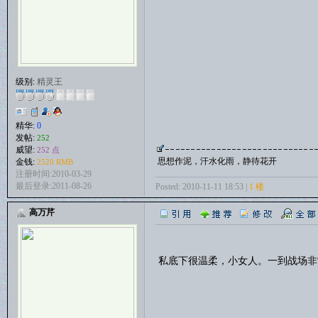
级别:
精灵王
精华:
0
发帖:
252
威望:
252 点
思想作泥，汗水化雨，静待花开
金钱:
2520 RMB
注册时间:2010-03-29
最后登录:2011-08-26
Posted: 2010-11-11 18:53 |
1 楼
高万芹
私底下很温柔，小女人。一到战场非