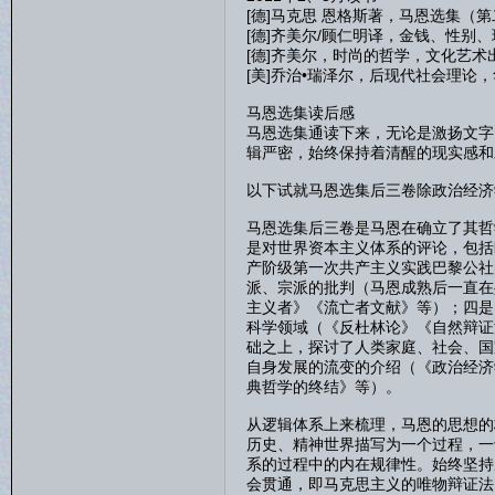
[德]马克思 恩格斯著，马恩选集（第
[德]齐美尔/顾仁明译，金钱、性别、
[德]齐美尔，时尚的哲学，文化艺术出
[美]乔治•瑞泽尔，后现代社会理论，
马恩选集读后感
马恩选集通读下来，无论是激扬文字
辑严密，始终保持着清醒的现实感和
以下试就马恩选集后三卷除政治经济
马恩选集后三卷是马恩在确立了其哲
是对世界资本主义体系的评论，包括
产阶级第一次共产主义实践巴黎公社
派、宗派的批判（马恩成熟后一直在
主义者》《流亡者文献》等）；四是
科学领域（《反杜林论》《自然辩证
础之上，探讨了人类家庭、社会、国
自身发展的流变的介绍（《政治经济
典哲学的终结》等）。
从逻辑体系上来梳理，马恩的思想的
历史、精神世界描写为一个过程，一
系的过程中的内在规律性。始终坚持
会贯通，即马克思主义的唯物辩证法