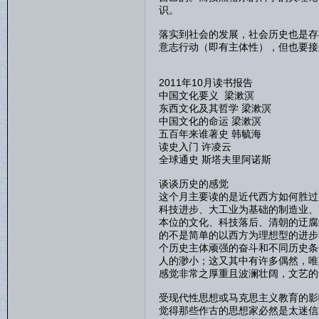
识。
落实到社会的发展，社会历史也是存
意志行动（即有主体性），但也要接
2011年10月读书报告
中国文化要义 梁漱溟
东西文化及其哲学 梁漱溟
中国文化的命运 梁漱溟
五百年来谁著史 韩毓海
读史入门 许凌云
全球通史 斯塔夫里阿诺斯
谈谈历史的感觉
这个月主要读的是近代西方如何胜过
科技进步、大工业为基础的制造业、
本位的文化、科技落后、清朝的迂腐
的不是简单的以西方为理想型的进步
个历史主体顽强的奋斗和不同历史条
人的渺小；这又其中有许多偶然，唯
感觉非常之厚重且波澜壮阔，文艺的
受现代性思想或马克思主义教育的影
觉得那些作古的思想家必然是太迷信