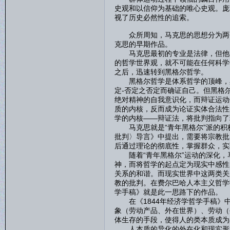
史观和以信仰为基础的唯心史观。庞
视了历史必然性的追索。
众所周知，马克思的思想分为两个阶
克思的早期作品。
马克思最初的专业是法律，但他在
的哲学世界观，就不可能在任何科学
之后，迅速转到黑格尔哲学。
黑格尔哲学是体系哲学的顶峰，黑
定-否定之否定而确证自己。但黑格
绝对精神的自我意识化，而辩证运动
质的内核，反而成为论证实体合法性
学的内核——辩证法，将批判指向了
马克思就是“青年黑格尔”派的积极
批判〉导言》中提出，需要将宗教批
后通过理论的彻底性，掌握群众，实
随着“青年黑格尔”运动的深化，
神，而将哲学的起点定为现实中感性
关系的和谐。而现实世界中这两类关
教的批判。在费尔巴哈人本主义哲学
学手稿》就是此一思路下的作品。
在《1844年经济学哲学手稿》中
象（劳动产品、外在世界）、劳动（
体生存的手段，使得人的类本质成为
人本质的异化的外在化和现实形式