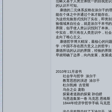
范畴又基于人类主体统一的自我意识
的认识不可知。
康德的二元体系反映在涂尔干的理
能在个体之中并通过个体才能存在。
为这些先验形式找到了实在，即类别
验领域来自社会，就是涂尔干本书的
界限，似乎使人类认识找到了本体。
中实在，即只有在人类意识中，社会
走向了唯心主义。
康德哲学博大精深，最核心的问题
学（中国不存在西方意义上的哲学）
康德所说的认识的界限，经验的界限
早就明确了边界，向内发展，发展成
2010年11月读书
社会学与哲学 涂尔干
教育思想的演进 涂尔干
杜尔凯姆 吉登斯
乌合之众 庞勒
探索者道路的探索 孙伯鍨
马恩选集第一卷 马克思 恩格斯
1844年经济学哲学手稿 马克思
这个月前期总结了下涂尔干，涂尔