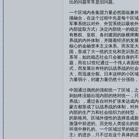
出的问题常常是旧问题。
一个区域内各集团力量必然面临兼并
撞融合，在这个过程中先是每个区域
军事系统以对外、外贸系统以吸收外
内部提取方式）决定内部统一的稳定
有教权、皇权、各封建国的纵横捭阖
养战的内外体制，并随着经济的发展
核心的金融资本主义体系。而东亚大
国，形成了大一统的文化和意识形态
系等，如此稳态社会只会被自身的不
题，而在12世纪通过一个伟人表面
式，而发展出奇特的以战养战的社会
大，而迅速分裂。日本这样的小区域
力量弱小，封建力量仍然十分强劲，
中国通过偶然的强权统一了区域，之
则始终没能出现内部的绝对统一，只
养战），通过各自对外扩张来达成内
蒙古都形成了以战养战的体制，对外
内部的生产力和社会组织力的转型，
的新格局。区域外侵性的选择造成新
激荡中前进的。历史给人类提出的很
环境中挣扎的。一个区域过早的稳定
主）的进步，只不过在这个具体的进