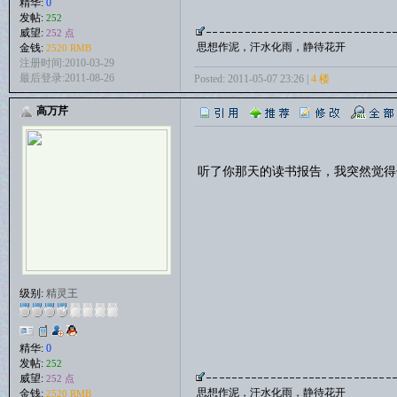
精华:
0
发帖:
252
威望:
252 点
思想作泥，汗水化雨，静待花开
金钱:
2520 RMB
注册时间:2010-03-29
最后登录:2011-08-26
Posted: 2011-05-07 23:26 |
4 楼
高万芹
听了你那天的读书报告，我突然觉得
级别:
精灵王
精华:
0
发帖:
252
威望:
252 点
思想作泥，汗水化雨，静待花开
金钱:
2520 RMB