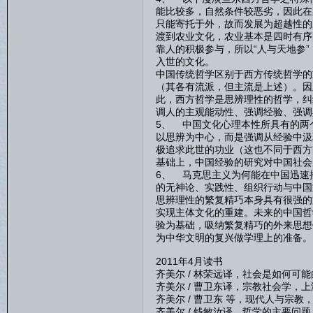
能比较多，自然条件较恶劣，因此在
只能寄托于外，故而发展为超越性的
渡到农业文化，农业基本是四时有序
靠人的积极参与，所以“人与天地参
入世的文化。
中国传统哲学区别于西方传统哲学的
（其各有流派，但主流是上述）。因
此，西方哲学是思辨理性的哲学，纠
调人的主观能动性、强调经验、强调
5、 中国文化心理本性所具有的两
以思辨为中心，而是强调从经验中汲
极追求此世的功业（这也不同于西方
基础上，中国经验的研究对中国社会
6、 马克思主义为何能在中国迅速
的无神论、实践性、组织行动与中国
思辨理性的繁复精巧本身具有很强的
实现主体文化的重建。未来的中国哲
验为基础，吸纳繁复精巧的外来思想
为中华文明的复兴做学理上的准备。
2011年4月读书
齐美尔 / 林荣远译，社会是如何可能
齐美尔 / 曹卫东译，宗教社会学，上
齐美尔 / 曹卫东 等，现代人与宗教
齐美尔 / 钱敏汝译，哲学的主要问题