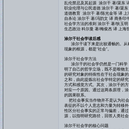
乱伦禁忌及其起源 涂尔干 著/渠东 译
职业伦理与公民道德 涂尔干 著/渠东 
道德教育 涂尔干 著/陈光金等 译 上
自杀论 涂尔干 著/冯韵文 译 商务印书
社会学方法的准则 涂尔干 著/狄玉明 
生态政治 科尔曼 著/梅俊杰 译 上海
涂尔干社会学读后感
涂尔干读下来是比较通畅的。从崭
现象的根源，都是“社会”。
涂尔干社会学方法
涂尔干的社会学仍然是一门科学，
明了自己的哲学立场，既不是唯物主
的研究对象的特殊性在于社会现象的
之和，由此提炼出社会学特定的研究
方式和感觉方式。其次，涂尔干的方
对应一个原因。通过这两条原理，涂
的因果联系。
把社会事实当作物并不是认为社会
表征的不以个人意志和力量为转移外
性区分社会事实的正常与偏差，通过
源，以指明研究路径，回答人类社会
涂尔干社会学的核心问题