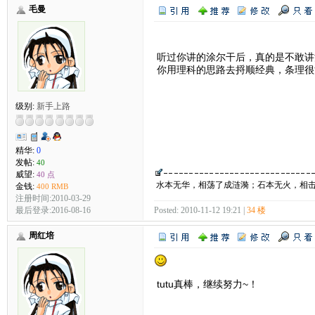
毛曼
听过你讲的涂尔干后，真的是不敢讲
你用理科的思路去捋顺经典，条理很
级别:
新手上路
精华:
0
发帖:
40
威望:
40 点
水本无华，相荡了成涟漪；石本无火，相
金钱:
400 RMB
注册时间:2010-03-29
最后登录:2016-08-16
Posted: 2010-11-12 19:21 |
34 楼
周红培
tutu真棒，继续努力~！