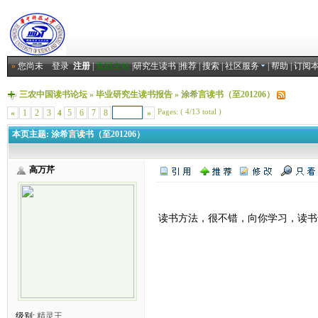
»
您尚未
登录
注册
|
返回主站
|
研究生读书
|
推荐
|
搜索
|
社区服务
|
帮助
|
订阅
三农中国读书论坛
»
毕业研究生读书报告
»
涂希言读书（至201206）
Pages: ( 4/13 total )
«
1
2
3
5
6
7
8
»
4
本页主题:
涂希言读书（至201206）
高万芹
读书方法，很不错，向你学习，读书
级别:
精灵王