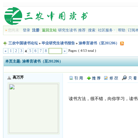
»
您尚未
登录
注册
|
返回主站
|
研究生读书
|
推荐
|
搜索
|
社区服务
|
帮助
|
订阅
三农中国读书论坛
»
毕业研究生读书报告
»
涂希言读书（至201206）
Pages: ( 4/13 total )
«
1
2
3
5
6
7
8
»
4
本页主题:
涂希言读书（至201206）
高万芹
读书方法，很不错，向你学习，读书