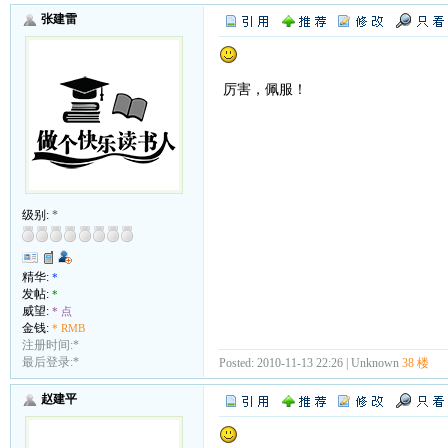
张建雷
厉害，佩服！
级别:
*
精华:
*
发帖:
*
威望:
* 点
金钱:
* RMB
注册时间:*
最后登录:*
Posted: 2010-11-13 22:26 | Unknown
38 楼
赵建平