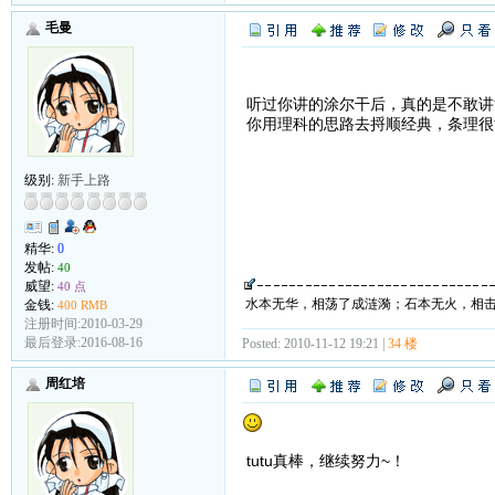
毛曼
听过你讲的涂尔干后，真的是不敢讲
你用理科的思路去捋顺经典，条理很
级别:
新手上路
精华:
0
发帖:
40
威望:
40 点
水本无华，相荡了成涟漪；石本无火，相
金钱:
400 RMB
注册时间:2010-03-29
最后登录:2016-08-16
Posted: 2010-11-12 19:21 |
34 楼
周红培
tutu真棒，继续努力~！