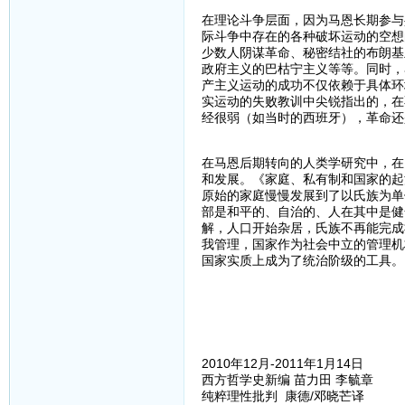
在理论斗争层面，因为马恩长期参与
际斗争中存在的各种破坏运动的空想
少数人阴谋革命、秘密结社的布朗基
政府主义的巴枯宁主义等等。同时，
产主义运动的成功不仅依赖于具体环
实运动的失败教训中尖锐指出的，在
经很弱（如当时的西班牙），革命还
在马恩后期转向的人类学研究中，在
和发展。《家庭、私有制和国家的起
原始的家庭慢慢发展到了以氏族为单
部是和平的、自治的、人在其中是健
解，人口开始杂居，氏族不再能完成
我管理，国家作为社会中立的管理机
国家实质上成为了统治阶级的工具。
2010年12月-2011年1月14日
西方哲学史新编 苗力田 李毓章
纯粹理性批判 康德/邓晓芒译