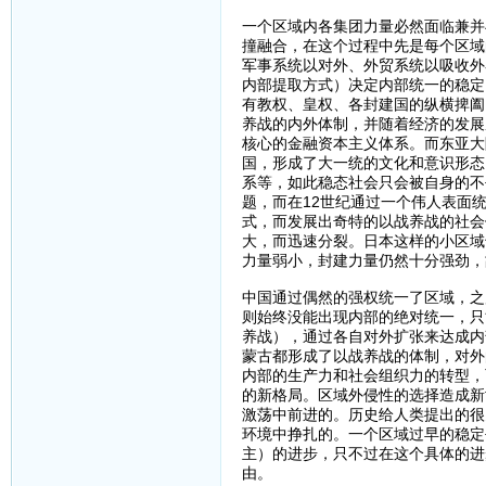
一个区域内各集团力量必然面临兼并
撞融合，在这个过程中先是每个区域
军事系统以对外、外贸系统以吸收外
内部提取方式）决定内部统一的稳定
有教权、皇权、各封建国的纵横捭阖
养战的内外体制，并随着经济的发展
核心的金融资本主义体系。而东亚大
国，形成了大一统的文化和意识形态
系等，如此稳态社会只会被自身的不
题，而在12世纪通过一个伟人表面
式，而发展出奇特的以战养战的社会
大，而迅速分裂。日本这样的小区域
力量弱小，封建力量仍然十分强劲，
中国通过偶然的强权统一了区域，之
则始终没能出现内部的绝对统一，只
养战），通过各自对外扩张来达成内
蒙古都形成了以战养战的体制，对外
内部的生产力和社会组织力的转型，
的新格局。区域外侵性的选择造成新
激荡中前进的。历史给人类提出的很
环境中挣扎的。一个区域过早的稳定
主）的进步，只不过在这个具体的进
由。