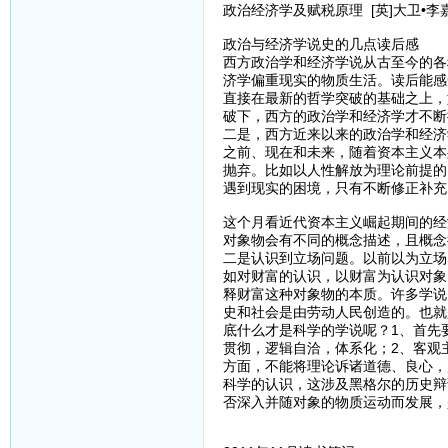
政治经济学及赋税原理 [英]大卫•李
政治与经济学说史的几点读后感
西方政治学和经济学说从古至今的各
济学偏重现实的物质生活。读后能感
直接在最新的哲学突破的基础之上，
破下，西方的政治学和经济学才不断
二是，西方近来以来的政治学和经济
之前、现在和未来，随着资本主义本
抛弃。比如以人性解放为理论前提的
遇到现实的困境，只有不断修正补充
这个月看近代资本主义崛起期间的经
对象物会有不同的概念描述，且概念
二是认识到立场问题。以前以为立场
如对财富的认识，以财富为认识对象
释财富这种对象物的本质。许多学说
史和社会是由劳动人民创造的。也就
底什么才是科学的学说呢？1、首先
贯彻，逻辑自洽，体系化；2、客观
方面，不能将理论诉诸道德、良心，
科学的认识，这涉及黑格尔的历史辩
否深入并随对象的物质运动而发展，