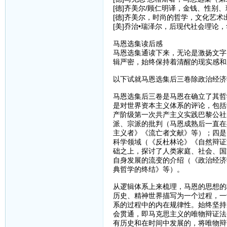
[德]齐美尔/顾仁明译，金钱、性别、
[德]齐美尔，时尚的哲学，文化艺术出
[美]乔治•瑞泽尔，后现代社会理论，
马恩选集读后感
马恩选集通读下来，无论是激扬文字
辑严密，始终保持着清醒的现实感和
以下试就马恩选集后三卷除政治经济
马恩选集后三卷是马恩在确立了其哲
是对世界资本主义体系的评论，包括
产阶级第一次共产主义实践巴黎公社
派、宗派的批判（马恩成熟后一直在
主义者》《流亡者文献》等）；四是
科学领域（《反杜林论》《自然辩证
础之上，探讨了人类家庭、社会、国
自身发展的流变的介绍（《政治经济
典哲学的终结》等）。
从逻辑体系上来梳理，马恩的思想的
历史、精神世界描写为一个过程，一
系的过程中的内在规律性。始终坚持
会贯通，即马克思主义的唯物辩证法
有历史和在时间中发展的，将唯物辩