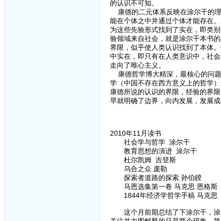
的认识不可知。
康德的二元体系反映在涂尔干的理
能在个体之中并通过个体才能存在。
为这些先验形式找到了实在，即类别
验领域来自社会，就是涂尔干本书的
界限，似乎使人类认识找到了本体。
中实在，即只有在人类意识中，社会
走向了唯心主义。
康德哲学博大精深，最核心的问题
学（中国不存在西方意义上的哲学）
康德所说的认识的界限，经验的界限
早就明确了边界，向内发展，发展成
2010年11月读书
社会学与哲学 涂尔干
教育思想的演进 涂尔干
杜尔凯姆 吉登斯
乌合之众 庞勒
探索者道路的探索 孙伯鍨
马恩选集第一卷 马克思 恩格斯
1844年经济学哲学手稿 马克思
这个月前期总结了下涂尔干，涂尔