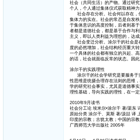
社会（共同生活）的产物。通过研究
个人，个人通过集体仪式获取精神力
社会存在分析。社会何以存在，何
集体力的实在。社会的常态是自发秩
于集体意识的高度控制，后者则基于
者都是道德社会，都是基于合作与利
主义，即以人类利益为理想的，达成
社会变迁分析。涂尔干的社会是在
度的必然增加，社会结构经历重大转
一个具体的社会都有独立的兴起、高
的话，社会就面临反常的状态。因此
涂尔干的实践理性
涂尔干的社会学研究是要服务于实
性思维是统摄合理存在法则的思维，
学的研究社会事实，尤其是道德事实
理性基础，导向实践的理性，在一定
2010年9月读书
社会分工论 埃米尔•涂尔干 著/渠东 译
原始分类 涂尔干、莫斯 著/汲喆 译 
印度的宗教；古犹太教；中国的宗教；
广西师范大学出版社 2005年