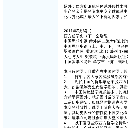
题外：西方所形成的体系外侵性太强
生产的金字塔的资本主义全球体系中
化和异化成为最大的不稳定因素，如
2011年5月读书
西方哲学史（下）全增嘏
中国思想史纲 侯外庐 上海世纪出版集团
中国思想史论（上、中、下） 李泽厚 
梁漱溟自述 梁漱溟 漓江出版社199
人心与人生 梁漱溟 上海人民出版社 2
中国哲学的特质 牟宗三 上海古籍出版社
本月读哲学，且重点在中国哲学，以
1、 哲学，各大家各流派虽然各有
2、 现代中国的哲学家总不脱西方
大。如梁漱溟受生命哲学影响，其后
3、 中国传统哲学流派甚多，其流
方哲学原因外，就是因其反映了古代
二是历史需要，如魏晋时期道家玄学
本身的精致性，佛学于隋唐大兴，则
量，其历史因袭的惯性使不同文化圈
宋明理学在封建社会后期大盛的最大
4、 以下漫淡些东西方哲学之特殊