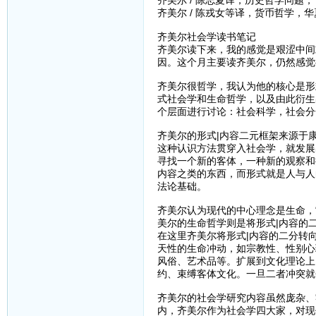
齐美尔 / 陈志夏译，历史哲学问题， 
齐美尔 / 陈戎女等译，货币哲学，华夏
齐美尔社会学读书笔记
齐美尔读下来，我的感觉是艰涩中间
因。这个月主要读齐美尔，仍然感觉
齐美尔很哲学，我认为他的核心是形
式社会学和生命哲学，以及由此衍生
个层面进行讨论：社会科学，社会分
齐美尔的形式|内容二元框架来源于
这种认识方法贯穿入社会学，就发展
寻找一个新的客体，一种新的观察和
内容之类的东西，而形式就是人与人
法论基础。
齐美尔认为现代的中心理念是生命，
美尔的生命哲学则是将形式|内容的
在这里齐美尔将形式|内容的二分转
天性的生命冲动，如宗教性、性别心
风俗、艺术品等。扩展到文化理论上
约、束缚客体文化。一旦二者冲突就
齐美尔的社会学研究内容虽然庞杂、
内，齐美尔作为社会学四大家，对现