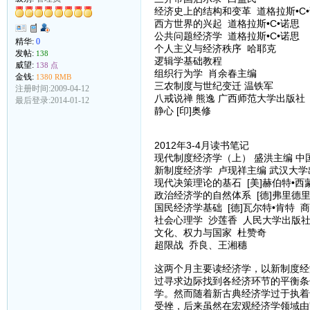
经济史上的结构和变革 道格拉斯•C
西方世界的兴起 道格拉斯•C•诺思
公共问题经济学 道格拉斯•C•诺思
精华:
0
个人主义与经济秩序 哈耶克
发帖:
138
逻辑学基础教程
威望:
138 点
组织行为学 肖余春主编
金钱:
1380 RMB
三农制度与世纪变迁 温铁军
注册时间:2009-04-12
八戒说禅 熊逸 广西师范大学出版社
最后登录:2014-01-12
静心 [印]奥修
2012年3-4月读书笔记
现代制度经济学（上） 盛洪主编 中
新制度经济学 卢现祥主编 武汉大学
现代决策理论的基石 [美]赫伯特•西
政治经济学的自然体系 [德]弗里德
国民经济学基础 [德]瓦尔特•肯特 
社会心理学 沙莲香 人民大学出版
文化、权力与国家 杜赞奇
超限战 乔良、王湘穗
这两个月主要读经济学，以新制度经
过寻求边际找到各经济环节的平衡条
学。然而随着新古典经济学过于执着
受挫，后来虽然在宏观经济学领域由