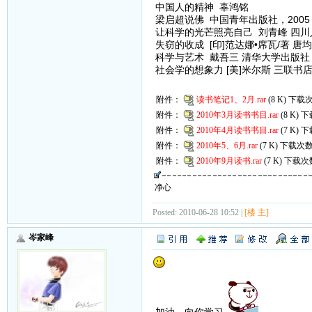
中国人的精神 辜鸿铭
梁启超说佛 中国青年出版社，2005
让科学的光芒照亮自己 刘青峰 四川人
失窃的收成 [印]范达娜•席瓦/著 唐均
科学与艺术 戴吾三 清华大学出版社，
社会学的想象力 [美]米尔斯 三联书
附件：
读书笔记1、2月.rar
(8 K) 下载次
附件：
2010年3月读书书目.rar
(8 K) 
附件：
2010年4月读书书目.rar
(7 K) 
附件：
2010年5、6月.rar
(7 K) 下载次数
附件：
2010年9月读书.rar
(7 K) 下载次
净心
Posted: 2010-06-28 10:52 |
[楼 主]
岑家峰
加油，向你学习