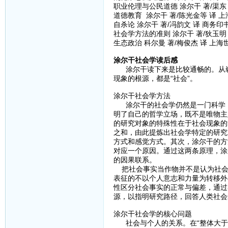
职业伦理与公民道德 涂尔干 著/渠东 
道德教育 涂尔干 著/陈光金等 译 上
自杀论 涂尔干 著/冯韵文 译 商务印书
社会学方法的准则 涂尔干 著/狄玉明 
生态政治 科尔曼 著/梅俊杰 译 上海
涂尔干社会学读后感
涂尔干读下来是比较通畅的。从崭
现象的根源，都是“社会”。
涂尔干社会学方法
涂尔干的社会学仍然是一门科学，
明了自己的哲学立场，既不是唯物主
的研究对象的特殊性在于社会现象的
之和，由此提炼出社会学特定的研究
方式和感觉方式。其次，涂尔干的方
对应一个原因。通过这两条原理，涂
的因果联系。
把社会事实当作物并不是认为社会
表征的不以个人意志和力量为转移外
性区分社会事实的正常与偏差，通过
源，以指明研究路径，回答人类社会
涂尔干社会学的核心问题
社会与个人的关系。在“整体大于