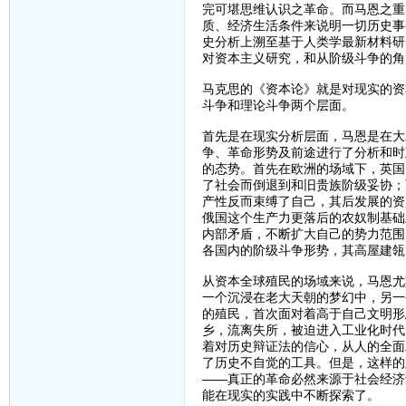
完可堪思维认识之革命。而马恩之重
质、经济生活条件来说明一切历史事
史分析上溯至基于人类学最新材料研
对资本主义研究，和从阶级斗争的角
马克思的《资本论》就是对现实的资
斗争和理论斗争两个层面。
首先是在现实分析层面，马恩是在大
争、革命形势及前途进行了分析和时
的态势。首先在欧洲的场域下，英国
了社会而倒退到和旧贵族阶级妥协；
产性反而束缚了自己，其后发展的资
俄国这个生产力更落后的农奴制基础
内部矛盾，不断扩大自己的势力范围
各国内的阶级斗争形势，其高屋建瓴
从资本全球殖民的场域来说，马恩尤
一个沉浸在老大天朝的梦幻中，另一
的殖民，首次面对着高于自己文明形
乡，流离失所，被迫进入工业化时代
着对历史辩证法的信心，从人的全面
了历史不自觉的工具。但是，这样的
——真正的革命必然来源于社会经济
能在现实的实践中不断探索了。