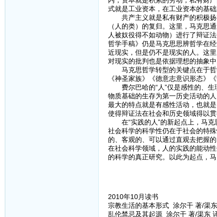
内，资本就是积累的劳动，私有财产
式就是工业资本，在工业资本的基础
共产主义就是私有财产的积极扬弃
（人的类）的复归。这里，马克思通
人被奴役得不如动物）进行了辩证法
哲学手稿》仍是马克思思辨哲学在经
近现实，但是仍不是现实的人。这里
对现实的批判也是依据理想的抽象中
马克思哲学转型的关键点在于哲学
《神圣家族》《德意志意识形态》《
费尔巴哈的“人”仅是感性的、生
物质基础的生存为第一历史活动的人
最大的特点就是有感性活动，也就是
使得辩证法在社会和历史领域得以贯
在“实践的人”的新起点上，马克
社会科学的科学性仍在于社会的特殊
的、客观的、可以通过直观去把握的
在社会科学领域，人的实践的能动性
的科学的真正研究。以此为起点，马
2010年10月读书
宗教生活的基本形式 涂尔干 著/渠东 
乱伦禁忌及其起源 涂尔干 著/渠东 译