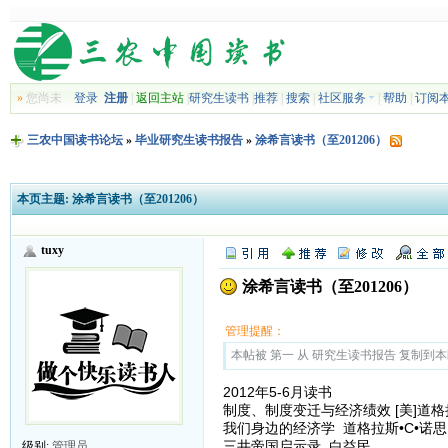
»
您尚未
登录
注册
|
返回主站
|
研究生读书
|
推荐
|
搜索
|
社区服务
|
帮助
|
订阅
三农中国读书论坛
»
毕业研究生读书报告
»
涂希言读书（至201206）
本页主题:
涂希言读书（至201206）
tuxy
涂希言读书（至201206）
管理提醒：
本帖被 第一 从 研究生读书报告 复制到本区(2
2012年5-6月读书
制度、制度变迁与经济绩效 [美]道格
我们身边的经济学 道格拉斯•C•诺思
三井帝国启示录 白益民
级别:
管理员