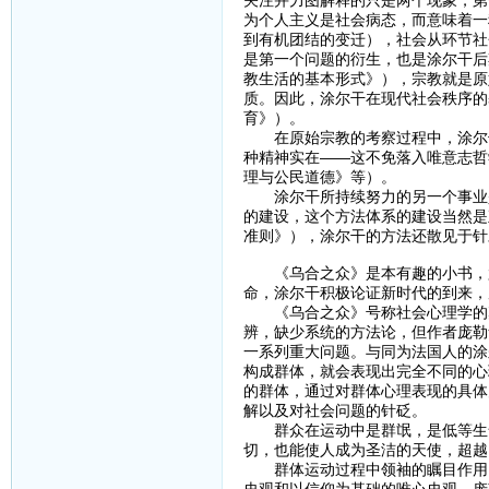
关注并力图解释的只是两个现象，第
为个人主义是社会病态，而意味着一
到有机团结的变迁），社会从环节社
是第一个问题的衍生，也是涂尔干后
教生活的基本形式》），宗教就是原
质。因此，涂尔干在现代社会秩序的
育》）。
在原始宗教的考察过程中，涂尔干
种精神实在——这不免落入唯意志哲
理与公民道德》等）。
涂尔干所持续努力的另一个事业是
的建设，这个方法体系的建设当然是
准则》），涂尔干的方法还散见于针
《乌合之众》是本有趣的小书，尤其
命，涂尔干积极论证新时代的到来，
《乌合之众》号称社会心理学的奠
辨，缺少系统的方法论，但作者庞勒
一系列重大问题。与同为法国人的涂
构成群体，就会表现出完全不同的心
的群体，通过对群体心理表现的具体
解以及对社会问题的针砭。
群众在运动中是群氓，是低等生命
切，也能使人成为圣洁的天使，超越
群体运动过程中领袖的瞩目作用，