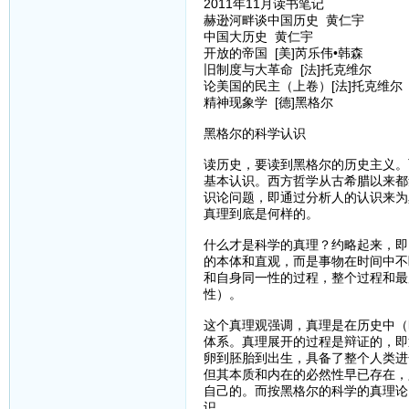
2011年11月读书笔记
赫逊河畔谈中国历史 黄仁宇
中国大历史 黄仁宇
开放的帝国 [美]芮乐伟•韩森
旧制度与大革命 [法]托克维尔
论美国的民主（上卷）[法]托克维尔
精神现象学 [德]黑格尔
黑格尔的科学认识
读历史，要读到黑格尔的历史主义。
基本认识。西方哲学从古希腊以来都
识论问题，即通过分析人的认识来为
真理到底是何样的。
什么才是科学的真理？约略起来，即
的本体和直观，而是事物在时间中不
和自身同一性的过程，整个过程和最
性）。
这个真理观强调，真理是在历史中（
体系。真理展开的过程是辩证的，即
卵到胚胎到出生，具备了整个人类进
但其本质和内在的必然性早已存在，
自己的。而按黑格尔的科学的真理论
识。