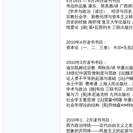
5月16日 — 6月26日读书书目
韦伯作品集 康乐、简美惠/译 广西师范
[学术与政治（读过）、经济与历史
宗教社会学、新教伦理与资本主义精
历史的经验 南怀瑾 复旦大学出版社 2
情爱论 [保] 基•瓦西列夫 三联出版社 
2010年4月读书书目：
资本论（一、二、三卷） 卡尔•马克思[
2010年3月读书书目：
迪尔凯姆论宗教 周秋良/译 华夏出版
18世纪中国官僚制度与荒政 [法]魏丕
论人类不平等的起源与基础 [法]卢梭
乡土中国 费孝通 上海人民出版社，2
学术与政治 [德]韦伯 三联书店，200
菊与刀 [美]本尼迪克特 九州出版社，
社会学主要思潮 [法]雷蒙•阿隆 华夏
社会学理论的结构 [美]乔纳森•H•特
2010年1、2月读书书目：
西方政治传统——近代自由主义之发展 
想象的共同体——民族主义的起源与散