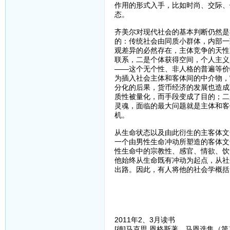
作用的形式入手，比如时尚、交际、
态。
齐美尔对现代社会的基本判断仍然是
的：传统社会由同质小群体，内部一
观差异的必然存在，主体竞争的天性
联系，二是个体获得空间，个人主义
——这个无个性、非人格的普遍等价
为插入社会主体和客体间的中介物，
分化的后果，货币经济的发展也造成
质性被量化，而手段变成了目的；二
灵魂，面临的最大问题就是主体和客
机。
从生命状态以及由此衍生的主客体文
一个由男性生命冲动所塑造的客体文
性生命中的宗教性、感官、情欲、饮
他始终从生命既有冲动为起点，从社
出路。因此，有人将他的社会学概括
2011年2、3月读书
[德]马克思 恩格斯著，马恩选集（第