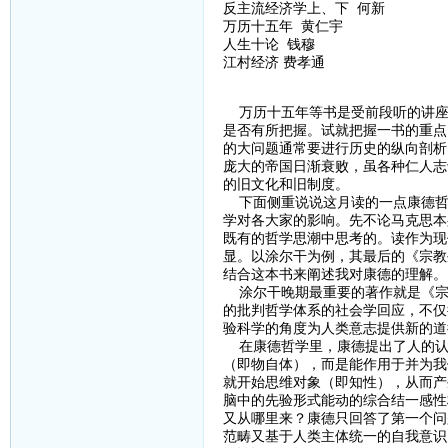
反主流经济学上、下 何新
万历十五年 黄仁宇
人生十论 钱穆
江村经济 费孝通
万历十五年等书是受前段听的讲座
是否有所把握。试就把握一书的重点
的大问题通常要进行历史的纵向剖析
庞大的帝国日渐衰败，虽各种仁人志
的旧文化和旧制度。
下面侧重说说这月读的一点康德哲
学对各大家的影响。先不论马克思本
既有的哲学思潮中思考的。读作为现
显。以涂尔干为例，其最后的《宗教
结合这本书来阐述我对康德的理解。
涂尔干晚期最重要的著作就是《宗
的批判哲学体系的社会学回应，不仅
验科学的角度为人类意志提供新的道
在康德哲学里，康德提出了人的认
（即物自体），而是能作用于并为我
就开始思维对象（即知性），从而产
脑中的先验形式能动的综合结一感性
又从哪里来？康德只回答了第一个问
范畴又基于人类主体统一的自我意识