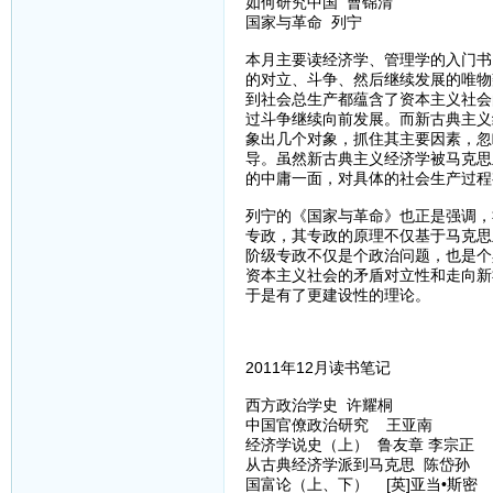
如何研究中国 曹锦清
国家与革命 列宁
本月主要读经济学、管理学的入门书
的对立、斗争、然后继续发展的唯物
到社会总生产都蕴含了资本主义社会
过斗争继续向前发展。而新古典主义
象出几个对象，抓住其主要因素，忽
导。虽然新古典主义经济学被马克思
的中庸一面，对具体的社会生产过程
列宁的《国家与革命》也正是强调，
专政，其专政的原理不仅基于马克思
阶级专政不仅是个政治问题，也是个
资本主义社会的矛盾对立性和走向新
于是有了更建设性的理论。
2011年12月读书笔记
西方政治学史 许耀桐
中国官僚政治研究 王亚南
经济学说史（上） 鲁友章 李宗正
从古典经济学派到马克思 陈岱孙
国富论（上、下） [英]亚当•斯密