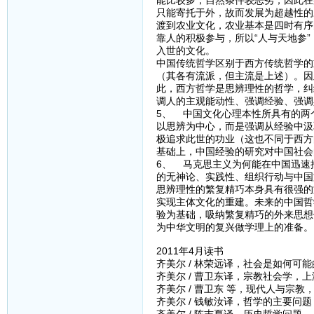
能比较多，自然条件较恶劣，因此在
只能寄托于外，故而发展为超越性的
渡到农业文化，农业基本是四时有序
靠人的积极参与，所以“人与天地参
入世的文化。
中国传统哲学区别于西方传统哲学的
（其各有流派，但主流是上述）。因
此，西方哲学是思辨理性的哲学，纠
调人的主观能动性、强调经验、强调
5、 中国文化心理本性所具有的两
以思辨为中心，而是强调从经验中汲
极追求此世的功业（这也不同于西方
基础上，中国经验的研究对中国社会
6、 马克思主义为何能在中国迅速
的无神论、实践性、组织行动与中国
思辨理性的繁复精巧本身具有很强的
实现主体文化的重建。未来的中国哲
验为基础，吸纳繁复精巧的外来思想
为中华文明的复兴做学理上的准备。
2011年4月读书
齐美尔 / 林荣远译，社会是如何可能
齐美尔 / 曹卫东译，宗教社会学，上
齐美尔 / 曹卫东 等，现代人与宗教
齐美尔 / 钱敏汝译，哲学的主要问题