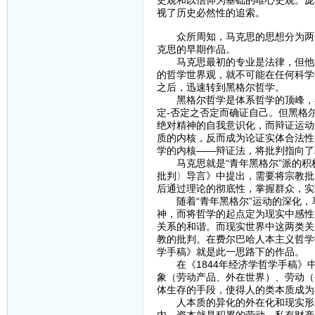
史观和以信仰为基础的唯心史观。庞
视了历史必然性的追索。
众所周知，马克思的思想分为两个阶
克思的早期作品。
马克思最初的专业是法律，但他在
的哲学世界观，就不可能在任何科学
之后，迅速转到黑格尔哲学。
黑格尔哲学是体系哲学的顶峰，黑
定-否定之否定而确证自己。但黑格
绝对精神的自我意识化，而辩证运动
质的内核，反而成为论证实体合法性
学的内核——辩证法，将批判指向了
马克思就是“青年黑格尔”派的积极
批判〉导言》中提出，需要将宗教批
后通过理论的彻底性，掌握群众，实
随着“青年黑格尔”运动的深化，
神，而将哲学的起点定为现实中感性
关系的和谐。而现实世界中这两类关
教的批判。在费尔巴哈人本主义哲学
学手稿》就是此一思路下的作品。
在《1844年经济学哲学手稿》中
象（劳动产品、外在世界）、劳动（
体生存的手段，使得人的类本质成为
人本质的异化的外在化和现实形式