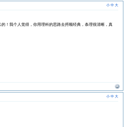
小
中
大
己的！我个人觉得，你用理科的思路去捋顺经典，条理很清晰，真
小
中
大