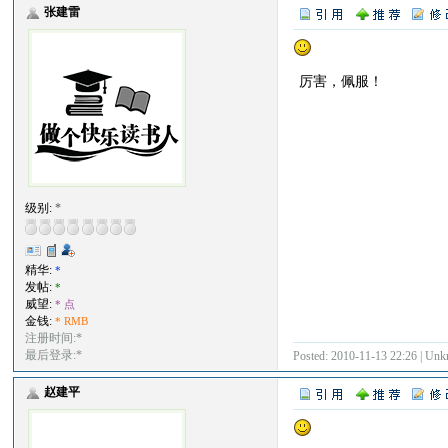
张建雷
厉害，佩服！
级别:
*
精华:
*
发帖:
*
威望:
* 点
金钱:
* RMB
注册时间:*
最后登录:*
Posted: 2010-11-13 22:26 | Un
赵建平