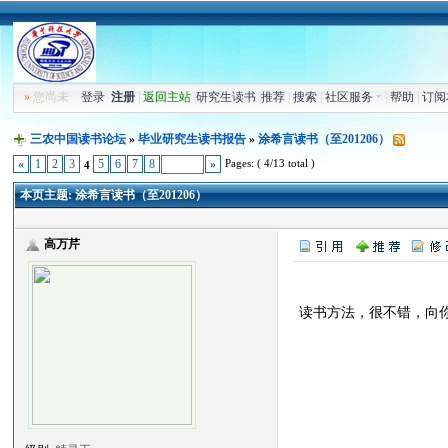
»
您尚未
登录
注册
|
返回主站
|
研究生读书
|
推荐
|
搜索
|
社区服务
|
帮助
|
订阅
三农中国读书论坛
»
毕业研究生读书报告
»
涂希言读书（至201206）
Pages: ( 4/13 total )
«
1
2
3
5
6
7
8
»
4
本页主题:
涂希言读书（至201206）
高万芹
读书方法，很不错，向