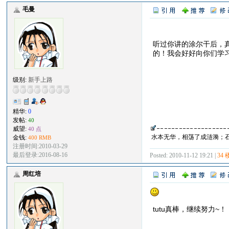
毛曼
听过你讲的涂尔干后，
的！我会好好向你们学
级别:
新手上路
精华:
0
发帖:
40
威望:
40 点
水本无华，相荡了成涟漪；
金钱:
400 RMB
注册时间:2010-03-29
最后登录:2016-08-16
Posted: 2010-11-12 19:21 |
34 
周红培
tutu真棒，继续努力~！