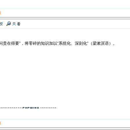
楼
问贵在得要”，将零碎的知识加以“系统化、深刻化”（梁漱溟语）。
楼