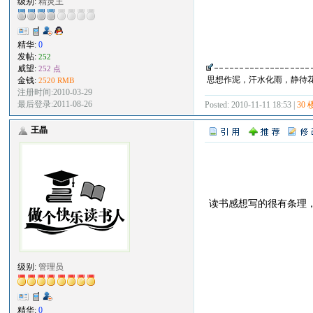
级别:
精灵王
精华:
0
发帖:
252
威望:
252 点
思想作泥，汗水化雨，静待
金钱:
2520 RMB
注册时间:2010-03-29
最后登录:2011-08-26
Posted: 2010-11-11 18:53 |
30 
王晶
读书感想写的很有条理
级别:
管理员
精华:
0