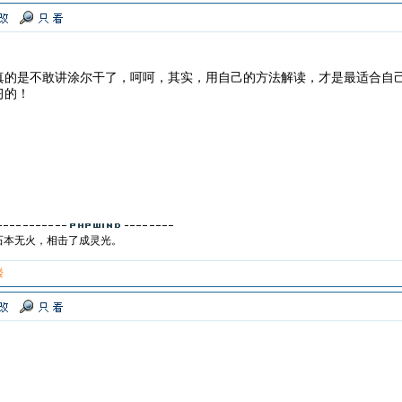
真的是不敢讲涂尔干了，呵呵，其实，用自己的方法解读，才是最适合自
习的！
石本无火，相击了成灵光。
楼