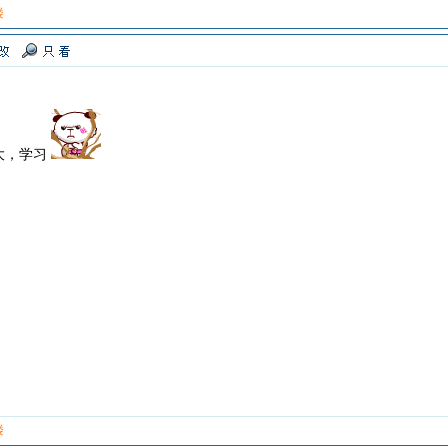
楼
大，学习
楼