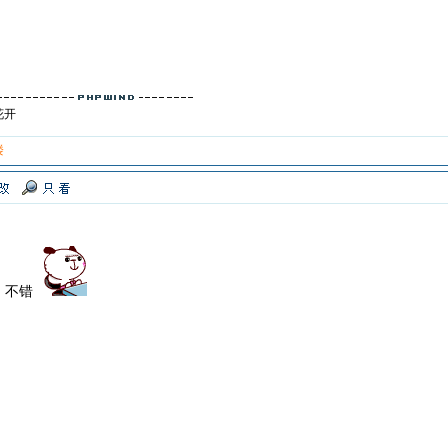
花开
楼
，不错