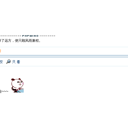
择了远方，便只顾风雨兼程。
楼
~~~