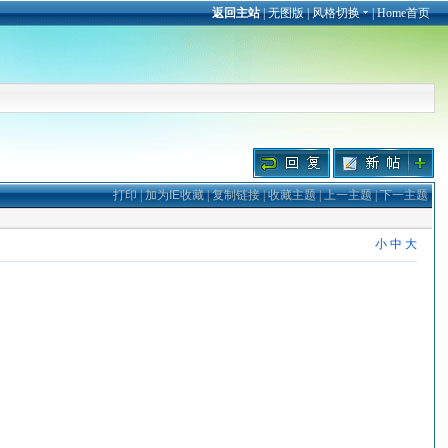
返回主站
|
无图版
|
风格切换
|
Home首页
打印
|
加为IE收藏
|
复制链接
|
收藏主题
|
上一主题
|
下一主题
小
中
大