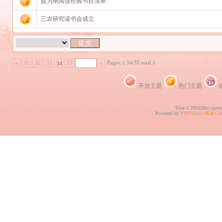
龚为纲阅读经典书目清单
三农研究读书会成立
Pages: ( 34/35 total )
«
31
32
33
35
»
34
开放主题
热门主题
Total 0.291028(s) quer
Powered by
PHPWind
v6.0
Cer