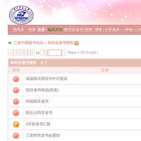
»
您尚未
登录
注册
|
返回主站
|
研究生读书
|
推荐
|
搜索
|
社区服务
|
帮助
|
订
三农中国读书论坛
»
本科生读书报告
Pages: ( 34/35 total )
«
31
32
33
35
»
34
本科生读书报告
版主:
状态
文章
谈谈西式理论与中式现实
四月读书情况(田孟)
刘锐四月读书
阳云云四月读书
4月份读书汇报
三农研究读书会通知