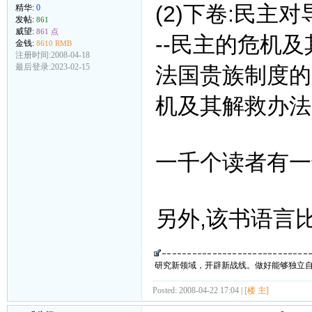
(2)下卷:民主
精华:
0
发帖:
861
威望:
861 点
--民主的危机及
金钱:
8610 RMB
注册时间:2008-04-18
最后登录:2023-02-15
法国贵族制度的
机及其解救办法.
一千个读者有一
另外,该书语言比
研究新领域，开辟新战线。做好能够独立
Posted: 2008-04-22 17:04 |
[楼 主]