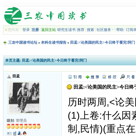
»
您尚未
登录
注册
|
返回主站
|
研究生读书
|
推荐
|
搜索
|
社区服务
|
帮助
|
订阅
三农中国读书论坛
»
本科生读书报告
»
田孟:<论美国的民主>今日终于看完!阿门
本页主题:
田孟:<论美国的民主>今日终于看完!阿门
田孟
田孟:<论美国的民主>今日终
历时两周,<论美
(1)上卷:什么
级别:
管理员
制,民情)(重点