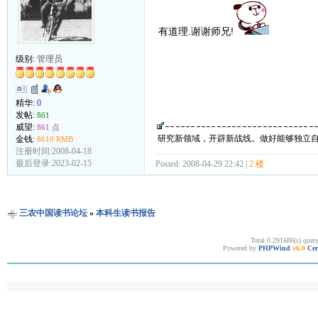
有道理.谢谢师兄!
级别:
管理员
精华:
0
发帖:
861
威望:
861 点
研究新领域，开辟新战线。做好能够独立
金钱:
8610 RMB
注册时间:2008-04-18
最后登录:2023-02-15
Posted: 2008-04-29 22:42 |
2 楼
三农中国读书论坛
»
本科生读书报告
Total 0.291686(s) quer
Powered by
PHPWind
v6.0
Cer