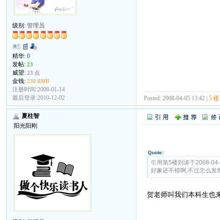
级别:
管理员
精华:
0
发帖:
23
威望:
23 点
金钱:
230 RMB
注册时间:2008-01-14
最后登录:2010-12-02
Posted: 2008-04-05 13:42 |
5 楼
夏柱智
阳光阳刚
Quote:
引用第5楼刘涛于2008-04-0
好象还不错啊,不过怎么发
贺老师叫我们本科生也