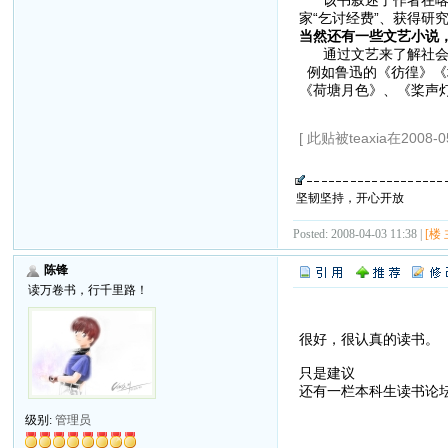
家“乞讨经费”、获得研
当然还有一些文艺小说
通过文艺来了解社会也
例如鲁迅的《彷徨》《
《荷塘月色》、《桨声
[ 此贴被teaxia在2008-0
坚韧坚持，开心开放
Posted: 2008-04-03 11:38 |
[楼 
陈锋
读万卷书，行千里路！
很好，很认真的读书。
只是建议
还有一栏本科生读书论
级别:
管理员