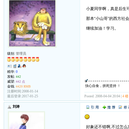
小夏同学啊，真是后生
那本“小山哥”的西方社
继续加油！学习。
级别:
管理员
精华:
0
发帖:
442
威望:
442 点
抉心自食，拼死坚持 ！
金钱:
4420 RMB
注册时间:2008-01-14
Posted: 2008-04-04 20:04 |
4 楼
最后登录:2017-01-25
刘涛
好象还不错啊,不过怎么