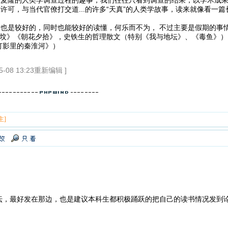
究许可，与当代官僚打交道...的许多“天真”的人类学故事，读来就像看
，
是较好的，同时也能较好的读懂，何乐而不为， 不过主要是假期的事
坟》《朝花夕拾》，史铁生的哲理散文（特别《我与地坛》、《毒鱼》）
灯影里的秦淮河》）
5-08 13:23重新编辑 ]
主]
坛，最好发在那边，也是建议本科生都积极踊跃的把自己的读书情况发到