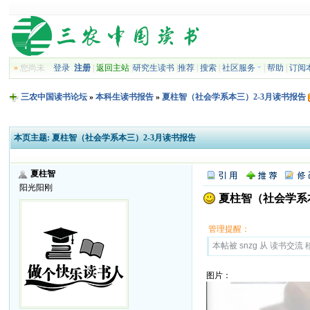
»
您尚未
登录
注册
|
返回主站
|
研究生读书
|
推荐
|
搜索
|
社区服务
|
帮助
|
订阅
三农中国读书论坛
»
本科生读书报告
»
夏柱智（社会学系本三）2-3月读书报告
本页主题:
夏柱智（社会学系本三）2-3月读书报告
夏柱智
阳光阳刚
夏柱智（社会学系本
管理提醒：
本帖被 snzg 从 读书交流 移
图片：