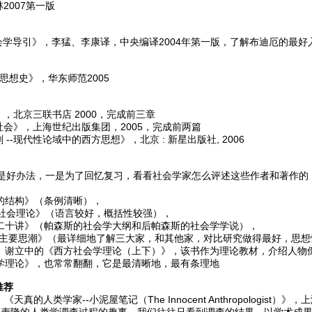
2007第一版
学导引》，李猛、李康译，中央编译2004年第一版，了解布迪厄的最
思想史》，华东师范2005
，北京三联书店 2000，完成前三章
会》，上海世纪出版集团，2005，完成前两篇
--现代性论域中的西方思想》，北京 : 新星出版社, 2006
办法，一是为了回忆复习，看看社会学家怎么评述这些作者和著作的，
结构》（条例清晰），
社会理论》（语言较好，概括性较强），
十讲》（帕森斯的社会学大纲和后帕森斯的社会学学说），
主要思潮》（最详细地了解三大家，和其他家，对比研究做得最好，思想
谢立中的《西方社会学理论（上下）》，该书作为理论教材，介绍人物
理论》，也常常翻翻，它是最清晰地，最有条理地
推荐
人类学家--小泥屋笔记（The Innocent Anthropologist）》，上
隆的人类学调查过程的趣事，我们往往只看到调查的结果，以学术成果