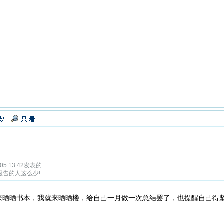
5 13:42发表的 :
报告的人这么少!
来晒晒书本，我就来晒晒楼，给自己一月做一次总结罢了，也提醒自己得