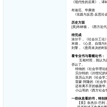
《现代性的后果》，译林
布迪厄、华康德
《实践与反思-反思社会
历史方面
[美]布林顿，《西方近代
待完成
涂尔干，《社会分工论》
米德，《心灵、自我与社
刘擎，《悬而未决的时刻 
看专业书与看概论书：
互相对照，我认为是好
否认了。
特纳的《社会学理论的
贝尔特的《20世纪的
亚历山大的《社会学二
雷蒙·阿隆的《社会学
还有离不开的杨善华、
小山哥的《西方社会学
一些休息看的书，特别
【英】奈杰尔·巴利，《天真的
该书叙述了作者在喀麦