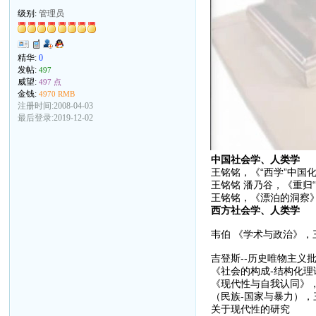
级别:
管理员
精华:
0
发帖:
497
威望:
497 点
金钱:
4970 RMB
注册时间:2008-04-03
最后登录:2019-12-02
中国社会学、人类学
王铭铭，《“西学”中国化
王铭铭 潘乃谷，《重归“
王铭铭，《漂泊的洞察》
西方社会学、人类学
韦伯 《学术与政治》，三
吉登斯--历史唯物主义
《社会的构成-结构化理
《现代性与自我认同》，
（民族-国家与暴力），
关于现代性的研究