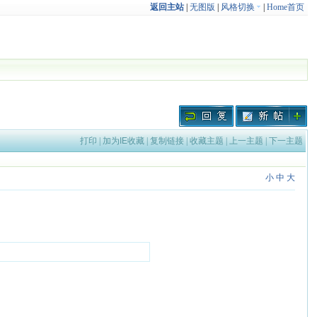
返回主站
|
无图版
|
风格切换
|
Home首页
打印
|
加为IE收藏
|
复制链接
|
收藏主题
|
上一主题
|
下一主题
小
中
大