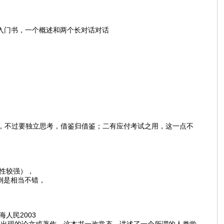
好入门书，一个概述和两个长对话对话
不过要独立思考，借鉴归借鉴；二有应付考试之用，这一点不
性较强），
倒是相当不错，
海人民2003
出现的论文或著作，这本书一改常态，讲述了一个所谓的人类学