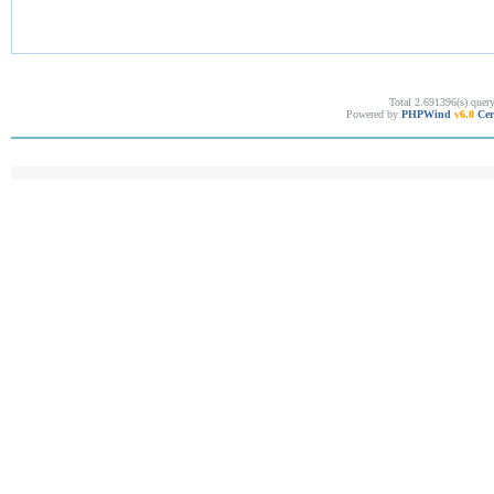
Total 2.691396(s) quer
Powered by
PHPWind
v6.0
Cer