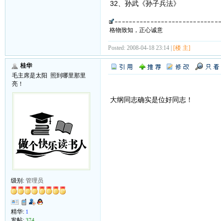
32、孙武《孙子兵法》
格物致知，正心诚意
Posted: 2008-04-18 23:14 |
[楼 主]
桂华
毛主席是太阳 照到哪里那里
亮！
大纲同志确实是位好同志！
级别:
管理员
精华:
1
发帖:
374