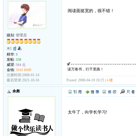
阅读面挺宽的，很不错！
级别:
管理员
精华:
3
发帖:
558
威望:
564 点
读万卷书，行千里路！
金钱:
5640 RMB
注册时间:2008-01-14
Posted: 2008-04-19 10:25 |
4 楼
最后登录:2021-10-16
余彪
太牛了，向学长学习!