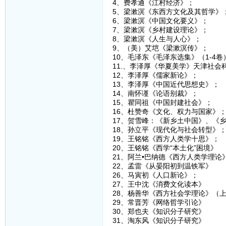
4、费孝通《江村经济》；
5、梁漱溟《东西方文化及其哲学》
6、梁漱溟《中国文化要义》；
7、梁漱溟《乡村建设理论》；
8、梁漱溟《人生与人心》；
9、（美）艾垲《梁漱溟传》；
10、毛泽东《毛泽东选集》（1-4卷
11.、李泽厚《华夏美学》天津社会科
12、李泽厚《儒家新论》；
13、李泽厚《中国近代思想史》；
14、南怀谨《论语别裁》；
15、瞿同祖《中国封建社会》；
16、杜赞奇《文化、权力与国家》
17、贺雪峰：《新乡土中国》、《
18、孙立平《现代化与社会转型》
19、王铭铭《西方人类学十思》；
20、王铭铭《西学“本土化”困境》
21、阿兰•巴纳德《西方人类学理论
22、孟雷《从晏阳初到温铁军》
26、马寅初《人口新论》；
27、王中沈《消费文化读本》
28、杨善华《西方社会学理论》（
29、常晋芳《网络哲学引论》
30、郑也夫《知识分子研究》
31、淘东风《知识分子研究》