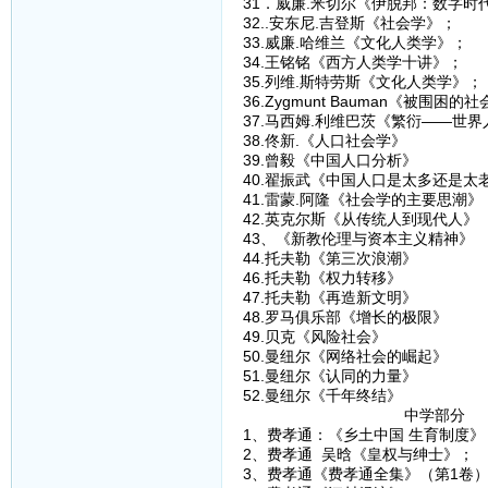
31．威廉.米切尔《伊脱邦：数字时
32..安东尼.吉登斯《社会学》；
33.威廉.哈维兰《文化人类学》；
34.王铭铭《西方人类学十讲》；
35.列维.斯特劳斯《文化人类学》；
36.Zygmunt Bauman《被围困的
37.马西姆.利维巴茨《繁衍——世
38.佟新.《人口社会学》
39.曾毅《中国人口分析》
40.翟振武《中国人口是太多还是太
41.雷蒙.阿隆《社会学的主要思潮》
42.英克尔斯《从传统人到现代人》
43、《新教伦理与资本主义精神》
44.托夫勒《第三次浪潮》
46.托夫勒《权力转移》
47.托夫勒《再造新文明》
48.罗马俱乐部《增长的极限》
49.贝克《风险社会》
50.曼纽尔《网络社会的崛起》
51.曼纽尔《认同的力量》
52.曼纽尔《千年终结》
中学部分
1、费孝通：《乡土中国 生育制度》
2、费孝通 吴晗《皇权与绅士》；
3、费孝通《费孝通全集》（第1卷