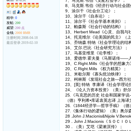
7、马克斯.韦伯《支配社会学》；
8、马克斯.韦伯《经济行动与社会团
9、涂尔干《社会分工论》；
10、涂尔干《自杀论》；
精华:
0
11、涂尔干《社会学基本准则》；
发帖:
200
12、帕森斯《社会行动的结构》；
威望:
200 点
13、Herbert Mead《心灵、自我
金钱:
2000 RMB
14、托克维尔《论美国的民主》（
注册时间:2008-04-18
15、乔纳森.特纳《社会学理论的结
最后登录:2019-02-10
16、艾尔.巴比《社会研究方法》；
17、马基亚维里《论李维》；
18、爱德华.霍夫曼《马斯诺传——
19、C.Right.Mills《社会学的想象
20、C.Right.Mills 《权力精英》；
21、米歇尔斯《寡头统治铁律》；
22、柯林斯《发现社会之旅—西方
23、[英] 特纳 李康译《社会学理
24、《论人力资本投资》（美）舒尔茨
25.《马克思的历史 社会和国家学
（德）亨利希•库诺袁英志译 上海译文
26.《1844经济学—哲学手稿》（德
27.《集体行动的逻辑》（美）奥尔森
28 .John J.Macionis&Nijole V.B
29．John J.Macionis《ＳＯＣ
30．（美）艾垲《梁漱溟传》；