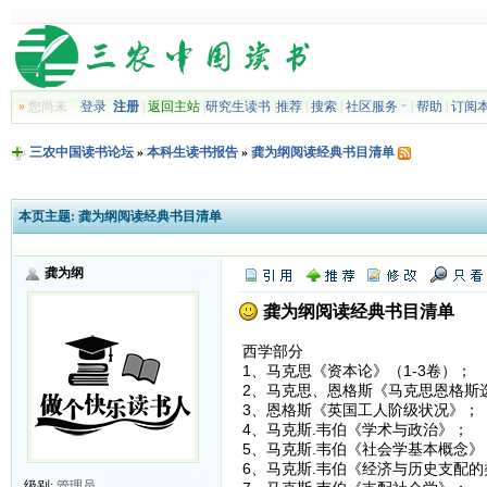
»
您尚未
登录
注册
|
返回主站
|
研究生读书
|
推荐
|
搜索
|
社区服务
|
帮助
|
订阅
三农中国读书论坛
»
本科生读书报告
»
龚为纲阅读经典书目清单
本页主题:
龚为纲阅读经典书目清单
龚为纲
龚为纲阅读经典书目清单
西学部分
1、马克思《资本论》（1-3卷）；
2、马克思、恩格斯《马克思恩格斯选
3、恩格斯《英国工人阶级状况》；
4、马克斯.韦伯《学术与政治》；
5、马克斯.韦伯《社会学基本概念》
6、马克斯.韦伯《经济与历史支配的
级别:
管理员