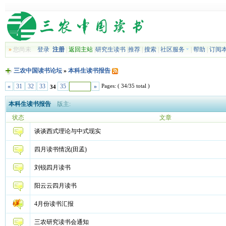
»
您尚未
登录
注册
|
返回主站
|
研究生读书
|
推荐
|
搜索
|
社区服务
|
帮助
|
订阅
三农中国读书论坛
»
本科生读书报告
Pages: ( 34/35 total )
«
31
32
33
35
»
34
本科生读书报告
版主:
状态
文章
谈谈西式理论与中式现实
四月读书情况(田孟)
刘锐四月读书
阳云云四月读书
4月份读书汇报
三农研究读书会通知