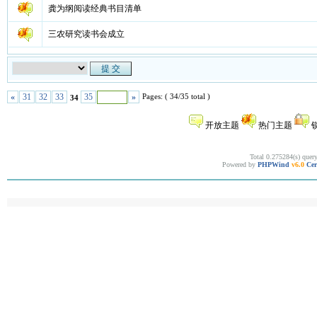
龚为纲阅读经典书目清单
三农研究读书会成立
Pages: ( 34/35 total )
«
31
32
33
35
»
34
开放主题
热门主题
Total 0.275284(s) quer
Powered by
PHPWind
v6.0
Cer