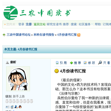
»
您尚未
登录
注册
|
返回主站
|
研究生读书
|
推荐
|
搜索
|
社区服务
|
帮助
|
订阅
三农中国读书论坛
»
本科生读书报告
»
4月份读书汇报
本页主题:
4月份读书汇报
柴昕
4月份读书汇报
《最后的儒家》
中国的文化+西方的技术吗？发现自
础。那怎么办？这本书没有给我答案
《法律与宗教》
级别:
新手上路
虽然伯尔曼给了我一种新的法律观
感、直觉和信仰，但是在我看来，现
尔曼除了一句惊世骇俗的”如果法律