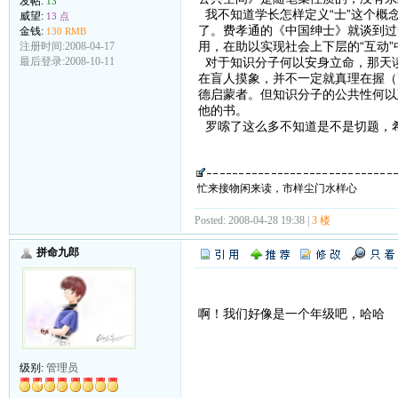
发帖:
13
我不知道学长怎样定义“士”这个概
威望:
13 点
了。费孝通的《中国绅士》就谈到过
金钱:
130 RMB
用，在助以实现社会上下层的“互动
注册时间:2008-04-17
对于知识分子何以安身立命，那天
最后登录:2008-10-11
在盲人摸象，并不一定就真理在握（
德启蒙者。但知识分子的公共性何以
他的书。
罗嗦了这么多不知道是不是切题，
忙来接物闲来读，市样尘门水样心
Posted: 2008-04-28 19:38 |
3 楼
拼命九郎
啊！我们好像是一个年级吧，哈哈
级别:
管理员