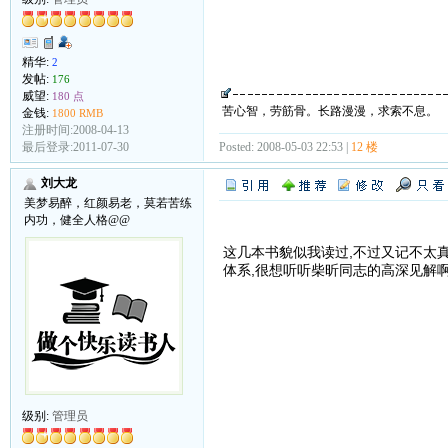
精华:
2
发帖:
176
威望:
180 点
苦心智，劳筋骨。长路漫漫，求索不息。
金钱:
1800 RMB
注册时间:2008-04-13
Posted: 2008-05-03 22:53 |
12 楼
最后登录:2011-07-30
刘大龙
美梦易醉，红颜易老，莫若苦练
内功，健全人格@@
这几本书貌似我读过,不过又记不太
体系,很想听听柴昕同志的高深见解啊
级别:
管理员