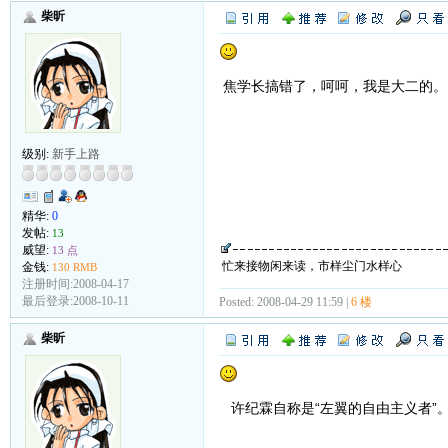
柴昕
焦学长搞错了，呵呵，我是大二的。
级别:
新手上路
精华:
0
发帖:
13
威望:
13 点
忙来接物闲来读，市样尘门水样心
金钱:
130 RMB
注册时间:2008-04-17
最后登录:2008-10-11
Posted: 2008-04-29 11:59 |
6 楼
柴昕
许纪霖自称是“左翼的自由主义者”