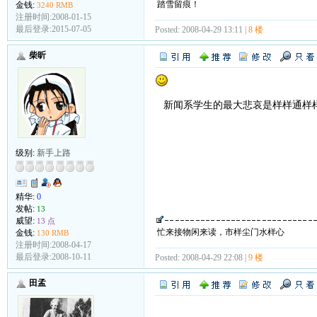
踏雪留痕！
金钱:
3240 RMB
注册时间:2008-01-15
最后登录:2015-07-05
Posted: 2008-04-29 13:11 |
8 楼
柴昕
新闻系学生的最大悲哀是样样通样
级别:
新手上路
精华:
0
发帖:
13
威望:
13 点
忙来接物闲来读，市样尘门水样心
金钱:
130 RMB
注册时间:2008-04-17
最后登录:2008-10-11
Posted: 2008-04-29 22:08 |
9 楼
田孟