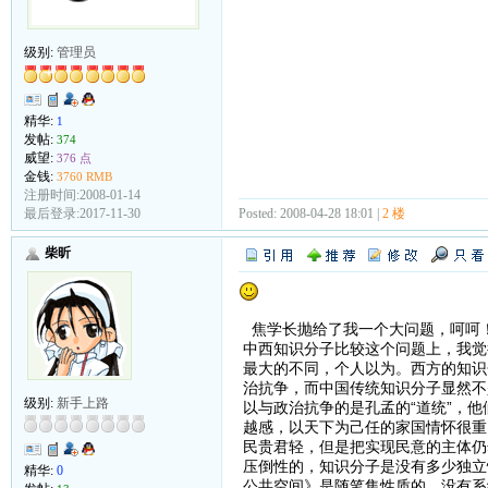
级别:
管理员
精华:
1
发帖:
374
威望:
376 点
金钱:
3760 RMB
注册时间:2008-01-14
Posted: 2008-04-28 18:01 |
2 楼
最后登录:2017-11-30
柴昕
焦学长抛给了我一个大问题，呵呵
中西知识分子比较这个问题上，我觉
最大的不同，个人以为。西方的知识
治抗争，而中国传统知识分子显然不
级别:
新手上路
以与政治抗争的是孔孟的“道统”，
越感，以天下为己任的家国情怀很重
民贵君轻，但是把实现民意的主体仍
压倒性的，知识分子是没有多少独立
精华:
0
公共空间》是随笔集性质的，没有系