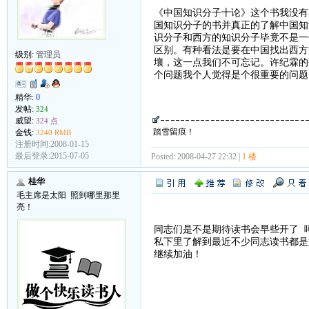
《中国知识分子十论》这个书我没有
国知识分子的书并真正的了解中国知
识分子和西方的知识分子毕竟不是一
区别。有种看法是要在中国找出西方
级别:
管理员
壤，这一点我们不可忘记。许纪霖的
个问题我个人觉得是个很重要的问题
精华:
0
发帖:
324
威望:
324 点
踏雪留痕！
金钱:
3240 RMB
注册时间:2008-01-15
最后登录:2015-07-05
Posted: 2008-04-27 22:32 |
1 楼
桂华
毛主席是太阳 照到哪里那里
亮！
同志们是不是期待读书会早些开了 
私下里了解到最近不少同志读书都是
继续加油！