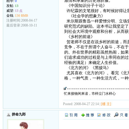
激情和厚重的历史感折服。
精华:
0
《中国知识分子十论》
发帖:
13
许纪霖的文笔很好，有时候好得让我觉得不
威望:
13 点
《社会学的想象力》
金钱:
130 RMB
注册时间:2008-04-17
米尔斯跟鲁迅一样爱憎分明、立场
最后登录:2008-10-11
研究范式的缺陷。这本书让我坚定了
到社会大环境中观察和分析，从而获
《乡村的前途》
贺老师不仅是在说乡村的前途，而
竞争，不在于所谓个人奋斗，不在于
的。外在世界的精彩虽然热闹，如果
们追求成功的过程是与上帝同在的过
经验的满足）来确定人生价值。
《北方的河》《黑骏马》
尤其喜欢《北方的河》。看完《北
格，一种气质，一种生活方式，一种
忙来接物闲来读，市样尘门水样心
Posted: 2008-04-27 22:14 |
[楼 主]
拼命九郎