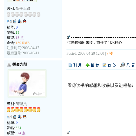
级别:
新手上路
精华:
0
发帖:
13
威望:
13 点
忙来接物闲来读，市样尘门水样心
金钱:
130 RMB
注册时间:2008-04-17
最后登录:2008-10-11
Posted: 2008-04-29 12:00 |
7 楼
拼命九郎
看你读书的感想和收获以及进程都让
级别:
管理员
精华:
0
发帖:
324
威望:
324 点