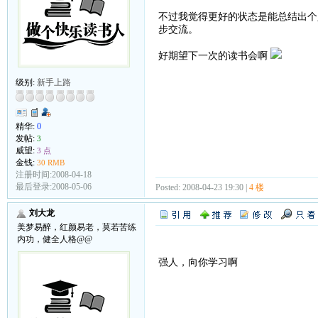
不过我觉得更好的状态是能总结出个
步交流。
好期望下一次的读书会啊
级别:
新手上路
精华:
0
发帖:
3
威望:
3 点
金钱:
30 RMB
注册时间:2008-04-18
最后登录:2008-05-06
Posted: 2008-04-23 19:30 |
4 楼
刘大龙
美梦易醉，红颜易老，莫若苦练
内功，健全人格@@
强人，向你学习啊