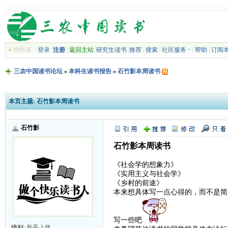
»
您尚未
登录
注册
|
返回主站
|
研究生读书
|
推荐
|
搜索
|
社区服务
|
帮助
|
订阅
三农中国读书论坛
»
本科生读书报告
»
石竹影本周读书
本页主题:
石竹影本周读书
石竹影
石竹影本周读书
《社会学的想象力》
《实用主义与社会学》
《乡村的前途》
本来想具体写一点心得的，而不是简
写一些吧
级别:
新手上路