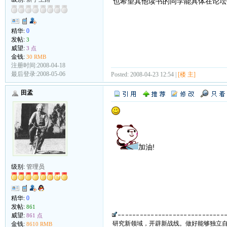
也希望其他读书的同学能具体在论坛
精华:
0
发帖:
3
威望:
3 点
金钱:
30 RMB
注册时间:2008-04-18
最后登录:2008-05-06
Posted: 2008-04-23 12:54 |
[楼 主]
田孟
加油!
级别:
管理员
精华:
0
发帖:
861
威望:
861 点
研究新领域，开辟新战线。做好能够独立
金钱:
8610 RMB