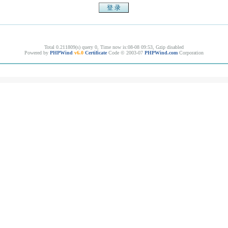
Total 0.211809(s) query 0, Time now is:08-08 09:53, Gzip disabled
Powered by
PHPWind
v6.0
Certificate
Code © 2003-07
PHPWind.com
Corporation