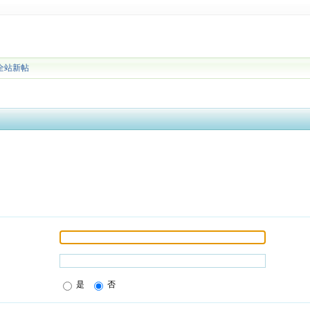
全站新帖
是
否