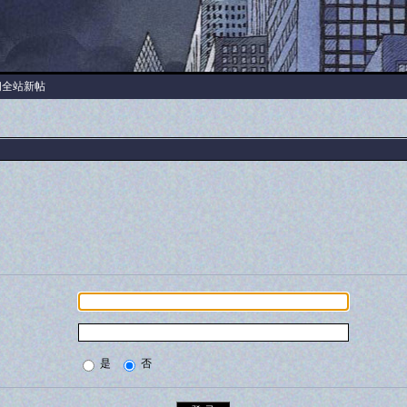
阅全站新帖
是
否