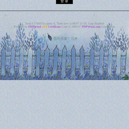
Total 0.176937(s) query 0, Time now is:08-07 11:59, Gzip disabled
Powered by
PHPWind
v6.0
Certificate
Code © 2003-07
PHPWind.com
Corporation