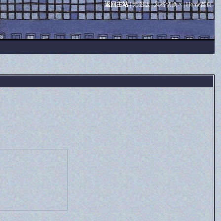
返回主站
|
无图版
|
风格切换
|
Home首页