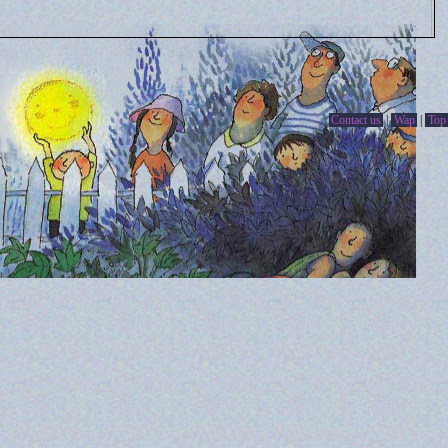
Contact us
|
Wap
|
Top