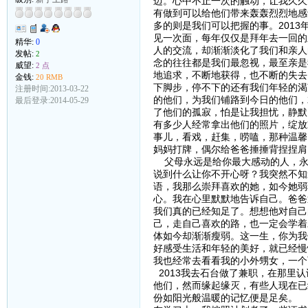
迈。心中不止一次的触动，让我久久
有做到可以给他们带来轰轰烈烈地感
多的则是我们可以把握的事。201
见一次面，每年仅仅是拜年去一回的
精华:
0
人的交流，却渐渐淡化了我们和亲人
发帖:
2
念的往往都是我们最忽视，最至亲是
威望:
2 点
地追求，不断地获得，也不断的失去
金钱:
20 RMB
下脚步，停不下的还有我们年轻的渴
注册时间:2013-03-22
的他们，为我们铺路到今日的他们，
最后登录:2014-05-29
了他们的孤寂，怕是让我担忧，静默
有多少人经常拿出他们的照片，绽放
事儿，看戏，赶集，唠嗑，那种温馨
妈妈打牌，偶尔给爸爸捶捶背捏捏肩
父母永远是给你最大感动的人，永
说到什么让你不开心呀？我突然不知
语，我那么崇拜喜欢的她，如今她弱
心。我在心里默默地告诉自己。爸爸
我们真的已经知足了。想想他对自己
己，走自己喜欢的路，也一定会学着
体如今却渐渐瘦弱。这一生，你为我
好感受生活和年轻的美好，就已经慢
我也经常去看看我的小外甥女，一个
2013我去石台做了兼职，在那里
他们，然而缘起缘灭，有些人现在已
份如阳光般温暖的记忆便是足矣。