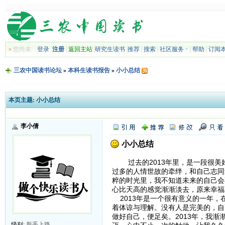
»
您尚未
登录
注册
|
返回主站
|
研究生读书
|
推荐
|
搜索
|
社区服务
|
帮助
|
订阅
三农中国读书论坛
»
本科生读书报告
»
小小总结
本页主题:
小小总结
李小倩
小小总结
过去的2013年里，是一段很美
过多的人情世故的牵绊，和自己志同
粹的时光里，我不知道未来的自己会
心比天高的感觉渐渐淡去，原来幸福
2013年是一个很有意义的一年，
着体谅与理解。没有人是完美的，自
做好自己，便足矣。2013年，我
级别:
新手上路