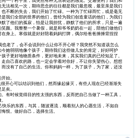
是同一个村子里，我突然有种无法表达的感觉。交通便利了我们和
也无法相见一次，期待思念的往往都是我们最忽视，最至亲是我们
，也不断的失去，我们开始了忙碌。一种为了忙碌而忙，或是毫无
经是我们全部的世界的他们，曾经为我们创造童话的他们，为我们
静默了他们的孤寂，怕是让我担忧，静默了他们的所求，只是一遍
的笑颜。我整整一个暑假，就是和爷爷奶奶在一起，陪他们做他们
射在身上。寒假就是好好陪着妈妈打牌，偶尔给爸爸捶捶背捏捏
我也老了，会不会说到什么让你不开心呀？我突然不知道该怎么
如今她弱弱地像个孩子，期待我们这些做儿女的肯定，好好呵护
个孩子更好地物质条件，更好地未来，其实我们真的已经知足了。
，走自己喜欢的路，也一定会学着对你好，不让你失望伤心。想想
，而没有了自己的生活。你和妈妈一样，为了孩子，为了家，还没
的开始。
也很开心可以结识到他们，然而缘起缘灭，有些人现在已经渐渐失
是足矣。
的。有时候觉得目的性太强的东西，反而把自己当做了一种工具，
做。
己快乐的东西，与其，随波逐流，顺着别人的心愿生活，不如自
而悔恨。做好自己，选择生活。