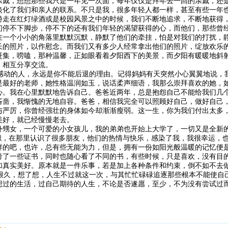
亲戚，想想那些我只是一年见一次面，每年仅仅是拜年去一回的亲戚，还
淡化了我们和亲人的联系。不只是我，很多年轻人都一样，甚至有些一年
游走在红灯绿酒或是校园风景之中的时候，我们不断地追求，不断地获得
们停不下脚步，停不下的还有我们年轻的渴望获得的心，而他们，那些曾
在一个小小的角落里默默沉默，静默了他们的牵挂，怕是对我们的打扰，
长的照片，以作慰念。而我们又有多少人经常拿出他们的照片，绽放欢乐
赶集，唠嗑，那种温馨，正如眼看着夕阳西下的美景，而夕阳有暖暖地斜
，相互分享交流。
动的人，永远是你不能后退的理由。记得妈妈有天突然小心翼翼地说，
是最好的老师，她性格温润如玉，说话柔声细语，我那么崇拜喜欢的她，
心。我在心里默默地告诉自己。爸爸近两年，总是抱怨自己不能给我们几
吝啬，我惭愧的无地自容。爸爸，相信我完全可以照顾好自己，做好自己
与严厉，你曾经强壮的身体如今却渐渐瘦弱。这一生，你为我们付出太多
美好，就已经慢慢老去。
外甥女，一个可爱的小女孩儿，我的弟弟也开始上大学了，一切又是全新
兼职，在那里认识了很多朋友，他们的热情与快乐，感染了我，我很幸运，
样的吧，也许，总有些无能为力，但是，拥有一份如阳光般温暖的记忆便
考了一些证书，同时也随心看了不同的书，有些时候，只是喜欢，没有目
加真实美好。原本就是一件乐事，若是加上各种条件和约束，倒不如不去
久，想了想，人生不过就这一次，与其忙忙碌碌追逐那些根本不能使自
想过的生活，过自己期待的人生，不论是否遂愿，至少，不为没有尝试过