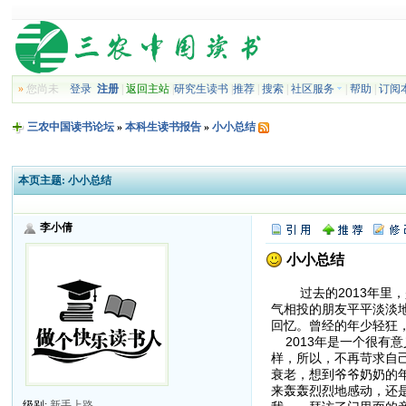
»
您尚未
登录
注册
|
返回主站
|
研究生读书
|
推荐
|
搜索
|
社区服务
|
帮助
|
订阅
三农中国读书论坛
»
本科生读书报告
»
小小总结
本页主题:
小小总结
李小倩
小小总结
过去的2013年里，
气相投的朋友平平淡淡
回忆。曾经的年少轻狂
2013年是一个很有
样，所以，不再苛求自
衰老，想到爷爷奶奶的年
来轰轰烈烈地感动，还
级别:
新手上路