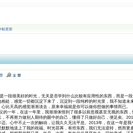
本帖更新
是一段很美好的时光，无关是否学到什么比较有应用性的东西，而是一段
地相处，感觉一切都沉淀下来了，沉淀到一段纯粹的时光里，我不知道未
，心比天高的感觉渐渐淡去，原来幸福就是你可以做你想做的事情而已。
意义的一年，在这一年里，我渐渐体悟到了很多以前忽视甚至无视的东西，
己，不再努力做别人期待的眼中的自己，懂得了只做好自己，便足矣。20
迈。心中不止一次的触动，让我久久无法平息。2013年，在这一年是我
是默默地送上了我的祝福。时光荏苒，有些东西，我们无法逆转，然而更多