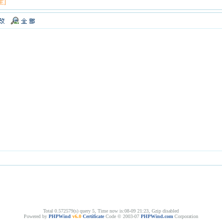
主]
Total 0.572579(s) query 5, Time now is:08-09 21:23, Gzip disabled
Powered by
PHPWind
v6.0
Certificate
Code © 2003-07
PHPWind.com
Corporation