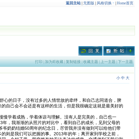
返回主站
|
无图版
|
风格切换
|
Home首页
打印
|
加为IE收藏
|
复制链接
|
收藏主题
|
上一主题
|
下一主题
小
中
大
舒心的日子，没有过多的人情世故的牵绊，和自己志同道合，脾
来的自己会不会还是有这样的生活，但是我很确定这就是最美好的
慢慢学着成熟，学着体谅与理解。没有人是完美的，自己也一
13年，我渐渐的从照片的对比中，看到自己的成长，见到父母的
爷爷奶奶结婚50周年的纪念日，尽管我并没有做到可以给他们带
的则是我们可以把握的事。2013年的年；离开家到学校之前，