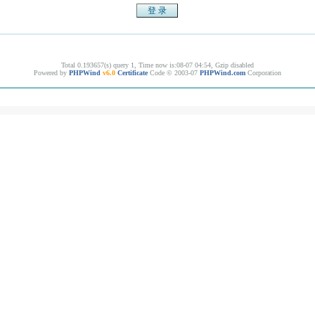
Total 0.193657(s) query 1, Time now is:08-07 04:54, Gzip disabled
Powered by
PHPWind
v6.0
Certificate
Code © 2003-07
PHPWind.com
Corporation