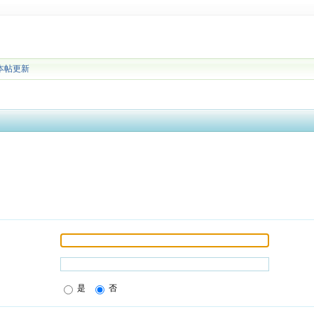
本帖更新
是
否