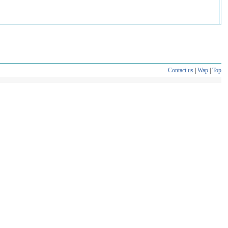
Contact us
|
Wap
|
Top